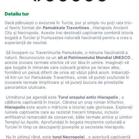
Detaliu tur
Dacă plănuiești o excursie în Turcia, pur și simplu nu poți rata trio-
ul feeric format din 
Pamukkale Travertines
 , Hierapolis Ancient 
City și Necropolis. Aceste trei destinații captivante combină istoria 
bogată a Turciei și frumusețea naturală fascinantă pentru a crea o 
experiență de neuitat.
 Să începem cu Travertinurile Pamukkale, o minune fascinantă a 
naturii. Recunoscute ca un 
sit al Patrimoniului Mondial UNESCO
 , 
aceste izvoare termale eterice vă vor lăsa în uimire. Imaginați-vă 
ape bogate în minerale care coboară grațios pe terase albe, 
formând un peisaj diferit de orice ați văzut până acum. Imbarcați-
vă într-un tur Pamukkale Travertines, unde vă puteți scufunda în 
izvoarele termale liniștitoare și vă puteți bucura de priveliștile 
panoramice uluitoare.
 Următorul pe agendă este 
Turul orașului antic Hierapolis
 , o 
călătorie captivantă în trecut. Cândva un oraș roman înfloritor, 
Hierapolis
 este acum o mărturie a istoriei sale glorioase. Explorați 
ruinele captivante care au rezistat trecerii timpului, inclusiv 
amfiteatrul remarcabil de conservat, băile termale antice și uimitor 
Templul lui Apollo. Aprofundați în bogata moștenire culturală a 
Turciei în timp ce descoperiți poveștile și secretele Hierapolis.
 Nu în ultimul rând, este 
turul Necropolei
 , o aventură captivantă 