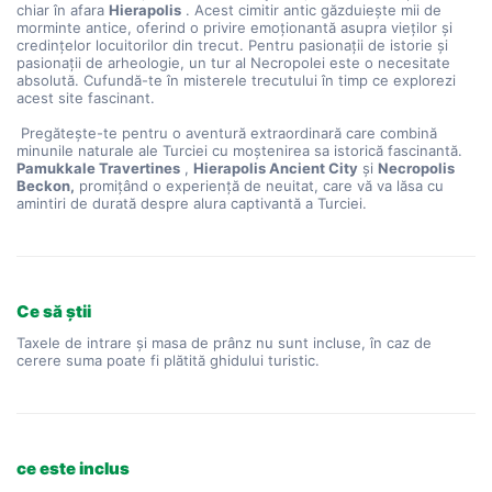
chiar în afara 
Hierapolis
 . Acest cimitir antic găzduiește mii de 
morminte antice, oferind o privire emoționantă asupra vieților și 
credințelor locuitorilor din trecut. Pentru pasionații de istorie și 
pasionații de arheologie, un tur al Necropolei este o necesitate 
absolută. Cufundă-te în misterele trecutului în timp ce explorezi 
acest site fascinant.
 Pregătește-te pentru o aventură extraordinară care combină 
minunile naturale ale Turciei cu moștenirea sa istorică fascinantă. 
Pamukkale Travertines
 , 
Hierapolis Ancient City
 și 
Necropolis 
Beckon,
 promițând o experiență de neuitat, care vă va lăsa cu 
amintiri de durată despre alura captivantă a Turciei.
Ce să știi
Taxele de intrare și masa de prânz nu sunt incluse, în caz de
cerere suma poate fi plătită ghidului turistic.
ce este inclus