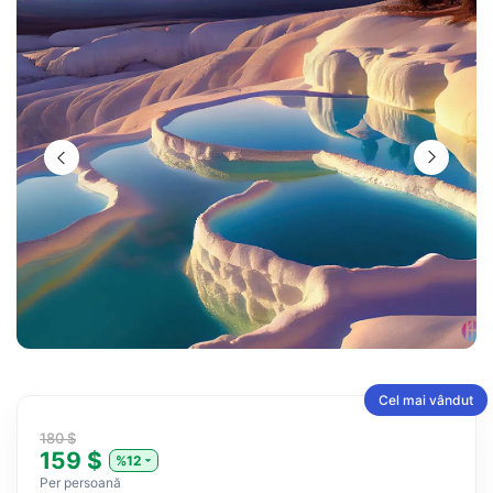
Cel mai vândut
180 $
159 $
%12
Per persoană