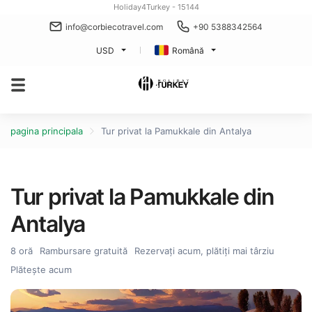
Holiday4Turkey - 15144
info@corbiecotravel.com
+90 5388342564
USD
Română
pagina principala
Tur privat la Pamukkale din Antalya
Tur privat la Pamukkale din
Antalya
8 oră
Rambursare gratuită
Rezervați acum, plătiți mai târziu
Plătește acum