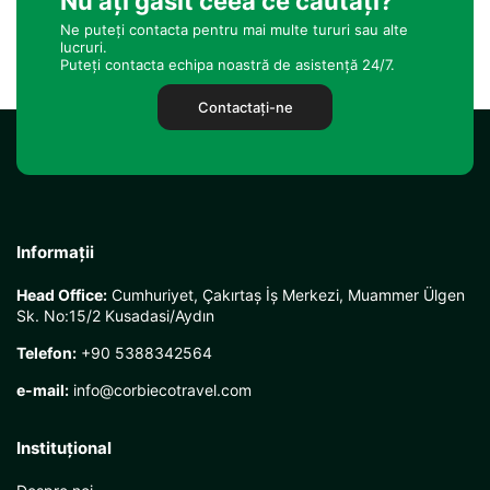
Nu ați găsit ceea ce căutați?
Ne puteți contacta pentru mai multe tururi sau alte
lucruri.
Puteți contacta echipa noastră de asistență 24/7.
Contactaţi-ne
Informații
Head Office:
Cumhuriyet, Çakırtaş İş Merkezi, Muammer Ülgen
Sk. No:15/2 Kusadasi/Aydın
Telefon:
+90 5388342564
e-mail:
info@corbiecotravel.com
Instituţional