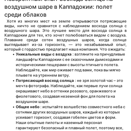
воздушном шаре в Каппадокии: полет 
среди облаков
 Хотя из многих мест на земле открываются потрясающие 
виды, ничто не сравнится с наблюдением восхода солнца с 
воздушного шара. Это лучшее место для восхода солнца в 
Каппадокии для тех, кто хочет полюбоваться видом с воздуха. 
Плавание среди сотен воздушных шаров, когда солнце 
выглядывает из-за горизонта, — это незабываемый опыт, 
который с гордостью предлагает наша компания. Что ожидать:
Уникальные виды с воздуха
 : взгляните на причудливые 
ландшафты Каппадокии с ее сказочными дымоходами и 
историческими пещерами с высоты птичьего полета. 
Наблюдайте, как мир оживает под вами, пока вы мягко 
плывете на утреннем ветру.
Потрясающий восход солнца
 : не зря золотой час – это 
мечта фотографа. Наблюдайте, как первые лучи солнца 
окрашивают небо в оттенки розового, оранжевого и 
фиолетового, создавая неземной фон для полета на 
воздушном шаре.
Общее небо
 : испытайте волшебство совместного неба с 
сотнями других воздушных шаров, каждый из которых 
усеивает горизонт, создавая гобелен цветов и форм. 
Наши опытные пилоты и наземный персонал 
гарантируют безопасный и плавный полет, поэтому все, 