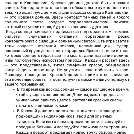
солнца в Каппадокии, Красная долина должна быть в вашем 
списке. Еще одно место, которое обязательно нужно посетить 
тем, кто ищет лучшие места для восхода солнца в Каппадокии, 
— это Красная долина. Здесь контраст темных теней и яркого 
солнечного света создает сюрреалистический пейзаж, 
который вы увидите так, будто его написал художник.
 Когда солнце начинает подниматься над горизонтом, темные 
силуэты уникальных скальных образований резко 
контрастируют с сияющим солнечным светом. Эта игра света и 
тени создает неземной пейзаж, напоминающий шедевр, 
написанный вручную на холсте природы. Яркие оттенки и тона, 
которые солнце отбрасывает на скалы, дали название долине, 
и вы полюбуетесь искусством природы. Каждый рассвет здесь 
— это представление, тихая симфония красок, обещающая 
каждый день новое шоу. Не упустите шанс побывать в зале. 
Планируя посещение Красной долины, примите во внимание 
эти полезные советы, чтобы получить максимальную пользу от 
вашего пребывания:
 В то время как восход солнца — самое волшебное время, 
чтобы увидеть великолепие Долины, закат предлагает 
уникальную палитру цветов, заставляя красные скалы 
пылать огненными тонами.
 В Красной долине проложено множество маршрутов, 
подходящих как для новичков, так и для опытных 
туристов. Если вы готовы к приключениям, зашнуруйте 
походные ботинки и исследуйте сложную сеть тропинок. 
Каждый поворот предлагает новую точку обзора, новую 