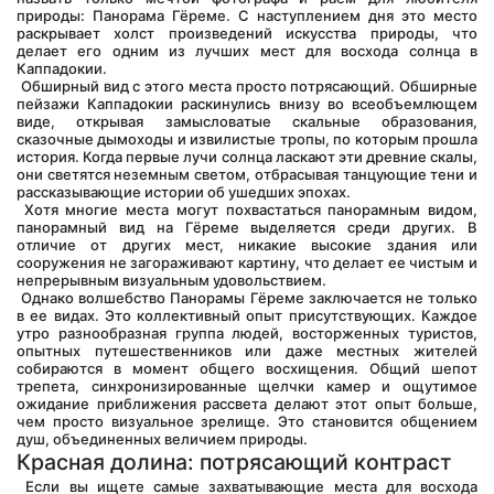
природы: Панорама Гёреме. С наступлением дня это место 
раскрывает холст произведений искусства природы, что 
делает его одним из лучших мест для восхода солнца в 
Каппадокии.
 Обширный вид с этого места просто потрясающий. Обширные 
пейзажи Каппадокии раскинулись внизу во всеобъемлющем 
виде, открывая замысловатые скальные образования, 
сказочные дымоходы и извилистые тропы, по которым прошла 
история. Когда первые лучи солнца ласкают эти древние скалы, 
они светятся неземным светом, отбрасывая танцующие тени и 
рассказывающие истории об ушедших эпохах.
 Хотя многие места могут похвастаться панорамным видом, 
панорамный вид на Гёреме выделяется среди других. В 
отличие от других мест, никакие высокие здания или 
сооружения не загораживают картину, что делает ее чистым и 
непрерывным визуальным удовольствием.
 Однако волшебство Панорамы Гёреме заключается не только 
в ее видах. Это коллективный опыт присутствующих. Каждое 
утро разнообразная группа людей, восторженных туристов, 
опытных путешественников или даже местных жителей 
собираются в момент общего восхищения. Общий шепот 
трепета, синхронизированные щелчки камер и ощутимое 
ожидание приближения рассвета делают этот опыт больше, 
чем просто визуальное зрелище. Это становится общением 
душ, объединенных величием природы.
Красная долина: потрясающий контраст
 Если вы ищете самые захватывающие места для восхода 