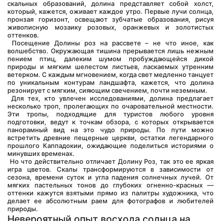
скальных образований, долина представляет собой холст, 
который, кажется, оживает каждое утро. Первые лучи солнца, 
пронзая горизонт, освещают зубчатые образования, рисуя 
живописную мозаику розовых, оранжевых и золотистых 
оттенков.
 Посещение Долины роз на рассвете – не что иное, как 
волшебство. Окружающая тишина прерывается лишь нежным 
пением птиц, далеким шумом пробуждающейся дикой 
природы и мягким шелестом листьев, ласкаемых утренним 
ветерком. С каждым мгновением, когда свет медленно танцует 
по уникальным контурам ландшафта, кажется, что долина 
резонирует с мягким, сияющим свечением, почти неземным.
 Для тех, кто увлечен исследованиями, долина предлагает 
несколько троп, пролегающих по очаровательной местности. 
Эти тропы, подходящие для туристов любого уровня 
подготовки, ведут к точкам обзора, с которых открывается 
панорамный вид на это чудо природы. По пути можно 
встретить древние пещерные церкви, остатки легендарного 
прошлого Каппадокии, ожидающие поделиться историями о 
минувших временах.
 Но что действительно отличает Долину Роз, так это ее яркая 
игра цветов. Скалы трансформируются в зависимости от 
сезона, времени суток и угла падения солнечных лучей. От 
мягких пастельных тонов до глубоких огненно-красных — 
оттенки кажутся взятыми прямо из палитры художника, что 
делает ее абсолютным раем для фотографов и любителей 
природы.
Невероятный опыт восхода солнца на 