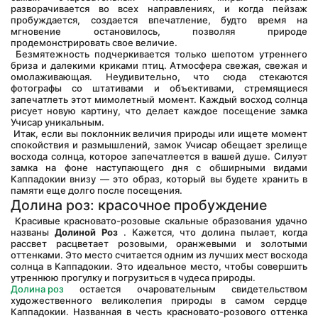
разворачивается во всех направлениях, и когда пейзаж 
пробуждается, создается впечатление, будто время на 
мгновение остановилось, позволяя природе 
продемонстрировать свое величие.
 Безмятежность подчеркивается только шепотом утреннего 
бриза и далекими криками птиц. Атмосфера свежая, свежая и 
омолаживающая. Неудивительно, что сюда стекаются 
фотографы со штативами и объективами, стремящиеся 
запечатлеть этот мимолетный момент. Каждый восход солнца 
рисует новую картину, что делает каждое посещение замка 
Учисар уникальным.
 Итак, если вы поклонник величия природы или ищете момент 
спокойствия и размышлений, замок Учисар обещает зрелище 
восхода солнца, которое запечатлеется в вашей душе. Силуэт 
замка на фоне наступающего дня с обширными видами 
Каппадокии внизу — это образ, который вы будете хранить в 
памяти еще долго после посещения.
Долина роз: красочное пробуждение
 Красивые красновато-розовые скальные образования удачно 
названы 
Долиной Роз
 . Кажется, что долина пылает, когда 
рассвет расцветает розовыми, оранжевыми и золотыми 
оттенками. Это место считается одним из лучших мест восхода 
солнца в Каппадокии. Это идеальное место, чтобы совершить 
утреннюю прогулку и погрузиться в чудеса природы.
Долина роз
 остается очаровательным свидетельством 
художественного великолепия природы в самом сердце 
Каппадокии. Названная в честь красновато-розового оттенка 