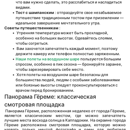
что вам нужно сделать, это расслабиться и насладиться 
видами.
Тост с шампанским
 : отпразднуйте свое незабываемое 
путешествие традиционным тостом при приземлении — 
идеальное завершение мечтательного утра.
Советы путешественникам
 :
 Утренняя температура может быть прохладной, 
особенно на больших высотах. Одевайтесь слоями, 
чтобы согреться.
 Вам захочется запечатлеть каждый момент, поэтому 
держите камеру или телефон полностью заряженным.
Наши полеты на воздушном шаре
 пользуются большим 
спросом, особенно в пик сезона — бронируйте заранее, 
чтобы зарезервировать себе место.
 Хотя полеты на воздушном шаре безопасны для 
большинства людей, людям с особыми заболеваниями 
или боязнью высоты следует проконсультироваться с 
врачом перед бронированием.
Панорама Гёреме: классическая 
смотровая площадка
 Панорама Гёреме, расположенная недалеко от города Гёреме, 
является классическим местом, где можно запечатлеть 
лучшие места восхода солнца в Каппадокии. На окраине города 
Гёреме расположена смотровая площадка, которую можно 
назвать только мечтой фотографа и раем для любителя 