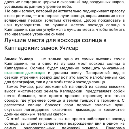
древние пещерные церкви и сказочный вид воздушных шаров, 
усеивающих раннее утреннее небо.
 Но один аспект, который действительно подчеркивает красоту 
этого региона, — это первые лучи солнца, окрашивающие этот 
волшебный пейзаж золотым оттенком. Добро пожаловать в 
наш путеводитель по лучшим местам восхода солнца в 
Каппадокии, где мы углубимся в лучшие места, чтобы поймать 
это идеальное утреннее сияние.
Лучшие места для восхода солнца в 
Каппадокии: замок Учисар
Замок Учисар
 — не только одна из самых высоких точек 
Каппадокии, но и одно из лучших мест восхода солнца в 
Каппадокии. Солнце будет медленно освещать уникальные 
сказочные дымоходы
 и долины внизу. Панорамный вид и 
свежий утренний воздух делают это место излюбленным как 
для фотографов, так и для любителей восхода солнца.
 Замок Учисар, расположенный на одной из самых высоких 
высот мистических земель Каппадокии, представляет собой 
нечто большее, чем просто древнее строение; это точка 
обзора, где утреннее солнце и земля танцуют в гармонии. С 
рассветом солнце бросает свои первые золотые лучи, 
окутывая легендарные сказочные дымоходы и холмистые 
долины нежным, теплым светом.
 С этой высокой вершины вы не просто наблюдаете восход 
солнца; вы станете свидетелем возрождения дня в одном из 
самых очаровательных пейзажей мира. Панорама 