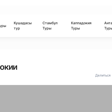
Кушадасы
Стамбул
Каппадокия
Ант
уры
тур
Туры
Туры
Тур
докии
Делиться