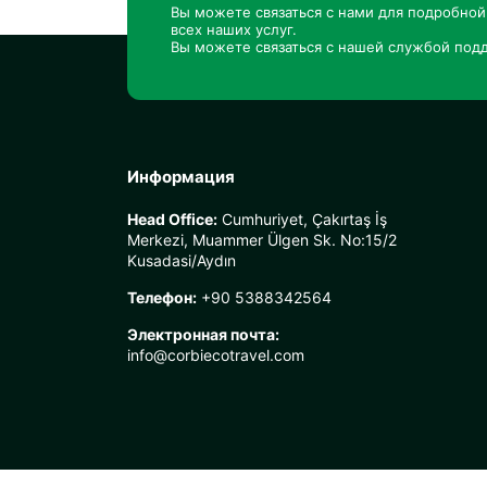
Вы можете связаться с нами для подробно
всех наших услуг.
Вы можете связаться с нашей службой подд
Информация
Head Office:
Cumhuriyet, Çakırtaş İş
Merkezi, Muammer Ülgen Sk. No:15/2
Kusadasi/Aydın
Телефон:
+90 5388342564
Электронная почта:
info@corbiecotravel.com