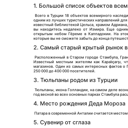
1. Большой список объектов все
 Всего в Турции 18 объектов всемирного наследия ЮНЕСКО, и регулярно добавляются новые объекты, что делает Турцию 
одним из лучших туристических направлений для
известный библиотекой Цельса, храмом Адриана, 
вы находитесь недалеко от Измира. Еще одни
открытым небом Гёреме в Каппадокии. На этом
которые вы не сможете забыть до конца путешест
2. Самый старый крытый рынок в
 Расположенный в Старом городе Стамбула, Гранд базар в Стамбуле является одним из старейших крытых рынков в мире. 
Известный местным жителям как Kapalıçarşı, ч
магазинов. Один из самых интересных фактов о Г
250 000 до 400 000 посетителей.
3. Тюльпаны родом из Турции
 Тюльпаны, икона Голландии, на самом деле возникли в Турции и были завезены в Нидерланды в качестве подарка. Каждый 
год весной во всех основных парках Стамбула ра
4. Место рождения Деда Мороза
 Патара в современной Анталии считается местом
5. Сувенир от сглаза