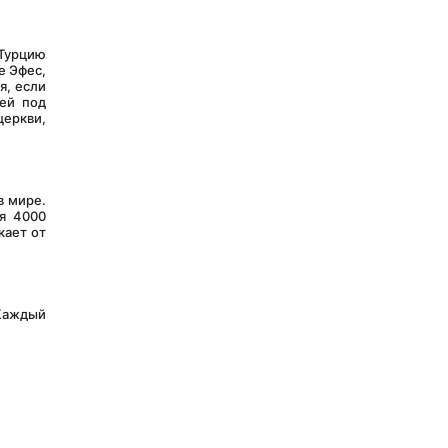
 Эфес, 
, если 
й под 
еркви, 
я 4000 
ает от 