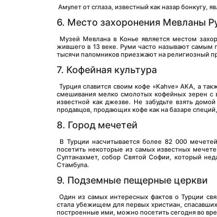
 Амулет от сглаза, известный как назар бонкугу,
6. Место захоронения Мевланы Р
 Музей Мевлана в Конье является местом захоронения всемирно известного персидского поэта, суфия и ученого Руми, 
жившего в 13 веке. Руми часто называют самым 
тысячи паломников приезжают на религиозный пр
7. Кофейная культура
 Турция славится своим кофе «Kahve» AKA, а также представила его Европе еще в 16 веке. Кофе по-турецки готовят путем 
смешивания мелко смолотых кофейных зерен с в
известной как джезве. Не забудьте взять домо
продавцов, продающих кофе как на базаре специй, 
8. Город мечетей
 В Турции насчитывается более 82 000 мечетей, из которых более 3 000 расположены только в Стамбуле. Вы можете 
посетить некоторые из самых известных мечетей
Султанахмет, собор Святой Софии, который нед
Стамбула.
9. Подземные пещерные церкви
 Один из самых интересных фактов о Турции связан с пещерными церквями и подземными городами Турции. Каппадокия 
стала убежищем для первых христиан, спасавших
построенные ими, можно посетить сегодня во вре