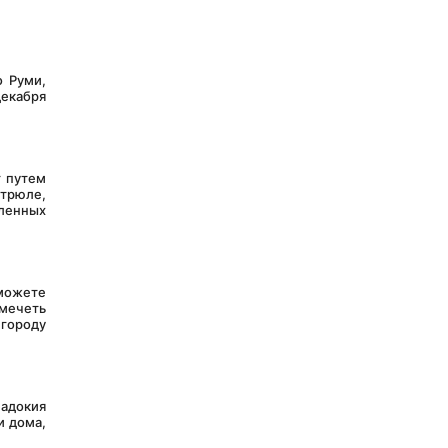
екабря 
трюле, 
ленных 
мечеть 
городу 
 дома, 