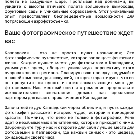
полете на воздушном шаре. Проплывая над долинами, вы 
увидите с высоты птичьего полета волшебные дымоходы, 
фруктовые сады и уникальные образования. Этот уникальный 
опыт предоставляет беспрецедентные возможности для 
потрясающей аэрофотосъемки.
Ваше фотографическое путешествие ждет 
вас
Каппадокия - это не просто пункт назначения; Это 
фотографическое путешествие, которое воплощает фантазии в 
жизнь. Каждое лучшее место для фотосъемки в Каппадокии, 
упомянутое здесь, обещает уникальную перспективу этого 
очаровательного региона. Планируя свою поездку, подумайте 
о нашей компании для экскурсий, которые гарантируют, что вы 
не пропустите ни одного из этих захватывающих мест для 
фотосъемки. Наш местный опыт и стремление предоставить 
исключительные впечатления делают нас идеальным 
партнером для вашего приключения в Каппадокии.
Запечатлейте дух Каппадокии через объектив, и пусть каждая 
фотография расскажет историю чудес, истории и природной 
красоты. Помните, что дело не только в фотографиях; Речь 
идет о незабываемых впечатлениях, которые приходят с ними. 
Забронируйте тур у нас и откройте для себя лучшие места для 
фотосъемки в Каппадокии, где каждый снимок - это шедевр, 
ожидающий своего часа.