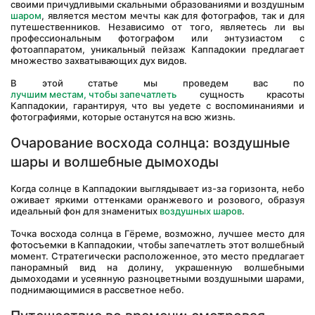
своими причудливыми скальными образованиями и воздушным 
шаром
, является местом мечты как для фотографов, так и для 
путешественников. Независимо от того, являетесь ли вы 
профессиональным фотографом или энтузиастом с 
фотоаппаратом, уникальный пейзаж Каппадокии предлагает 
множество захватывающих дух видов. 
В этой статье мы проведем вас по 
лучшим местам, чтобы запечатлеть
 сущность красоты 
Каппадокии, гарантируя, что вы уедете с воспоминаниями и 
фотографиями, которые останутся на всю жизнь.
Очарование восхода солнца: воздушные 
шары и волшебные дымоходы
Когда солнце в Каппадокии выглядывает из-за горизонта, небо 
оживает яркими оттенками оранжевого и розового, образуя 
идеальный фон для знаменитых 
воздушных шаров
. 
Точка восхода солнца в Гёреме, возможно, лучшее место для 
фотосъемки в Каппадокии, чтобы запечатлеть этот волшебный 
момент. Стратегически расположенное, это место предлагает 
панорамный вид на долину, украшенную волшебными 
дымоходами и усеянную разноцветными воздушными шарами, 
поднимающимися в рассветное небо.