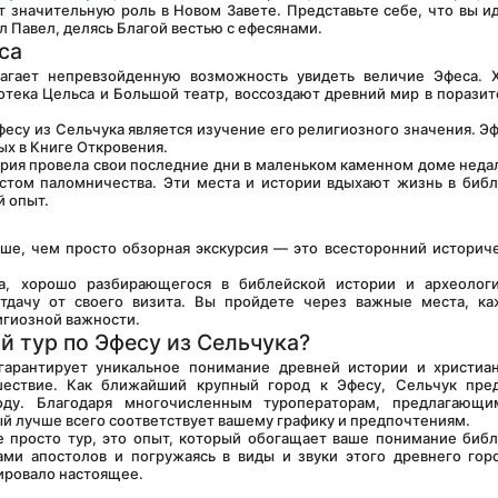
 значительную роль в Новом Завете. Представьте себе, что вы ид
л Павел, делясь Благой вестью с ефесянами.
са
отека Цельса и Большой театр, воссоздают древний мир в поразит
ых в Книге Откровения.
стом паломничества. Эти места и истории вдыхают жизнь в библ
й опыт.
ше, чем просто обзорная экскурсия — это всесторонний историче
тдачу от своего визита. Вы пройдете через важные места, ка
игиозной важности.
й тур по Эфесу из Сельчука?
ествие. Как ближайший крупный город к Эфесу, Сельчук предл
ду. Благодаря многочисленным туроператорам, предлагающим
ый лучше всего соответствует вашему графику и предпочтениям.
ами апостолов и погружаясь в виды и звуки этого древнего горо
ировало настоящее.