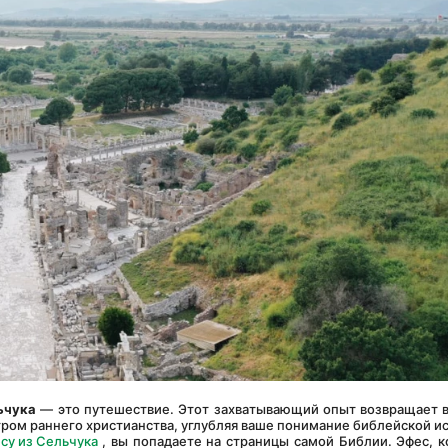
ьчука
 — это путешествие. Этот захватывающий опыт возвращает ва
тром раннего христианства, углубляя ваше понимание библейской и
су из Сельчука
 , вы попадаете на страницы самой Библии. Эфес, ко