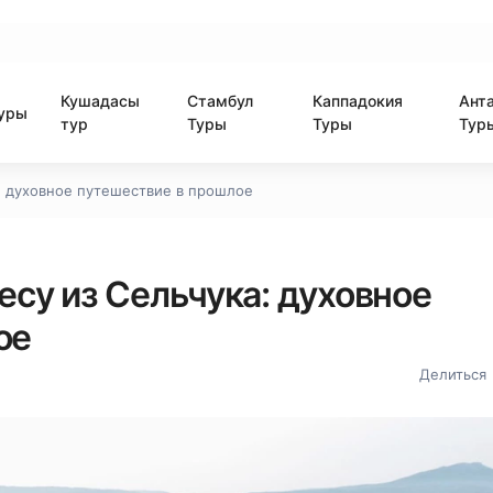
Кушадасы
Стамбул
Каппадокия
Ант
уры
тур
Туры
Туры
Тур
: духовное путешествие в прошлое
есу из Сельчука: духовное
ое
Делиться