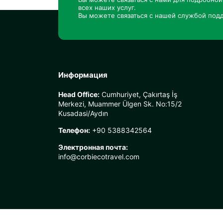
всех наших услуг.
Вы можете связаться с нашей службой подд
Информация
Head Office:
Cumhuriyet, Çakırtaş İş
Merkezi, Muammer Ülgen Sk. No:15/2
Kusadasi/Aydın
Телефон:
+90 5388342564
Электронная почта:
info@corbiecotravel.com