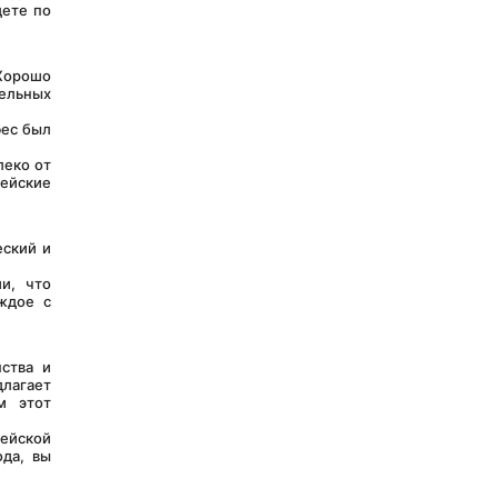
ете по 
ельных 
ейские 
ский и 
ждое с 
агает 
 этот 
да, вы 