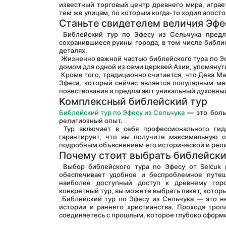
известный торговый центр древнего мира, играет
тем же улицам, по которым когда-то ходил апосто
Станьте свидетелем величия Эфе
 Библейский тур по Эфесу из Сельчука предлагает непревзойденную возможность увидеть величие Эфеса. Хорошо 
сохранившиеся руины города, в том числе библи
деталях.
 Жизненно важной частью библейского тура по Эфесу из Сельчука является изучение его религиозного значения. Эфес был 
домом для одной из семи церквей Азии, упомянут
 Кроме того, традиционно считается, что Дева Мария провела свои последние дни в маленьком каменном доме недалеко от 
Эфеса, который сейчас является популярным ме
повествования и предлагают уникальный духовны
Комплексный библейский тур
Библейский тур по Эфесу из Сельчука
 — это боль
религиозный опыт.
 Тур включает в себя профессионального гида, хорошо разбирающегося в библейской истории и археологии, что 
гарантирует, что вы получите максимальную о
подробным объяснением его исторической и рел
Почему стоит выбрать библейски
 Выбор библейского тура по Эфесу от Selcuk гарантирует уникальное понимание древней истории и христианства и 
обеспечивает удобное и беспроблемное путеш
наиболее доступный доступ к древнему горо
конкретный тур, вы можете выбрать пакет, котор
 Библейский тур по Эфесу из Сельчука — это не просто тур, это опыт, который обогащает ваше понимание библейской 
истории и раннего христианства. Проходя троп
соединяетесь с прошлым, которое глубоко сформ