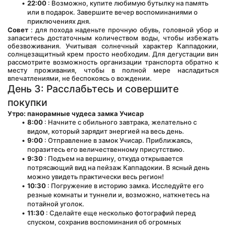
22:00
 : Возможно, купите любимую бутылку на память 
или в подарок. Завершите вечер воспоминаниями о 
приключениях дня.
Совет
 : для похода наденьте прочную обувь, головной убор и 
запаситесь достаточным количеством воды, чтобы избежать 
обезвоживания. Учитывая солнечный характер Каппадокии, 
солнцезащитный крем просто необходим. Для дегустации вин 
рассмотрите возможность организации транспорта обратно к 
месту проживания, чтобы в полной мере насладиться 
впечатлениями, не беспокоясь о вождении.
День 3: Расслабьтесь и совершите 
покупки
Утро: панорамные чудеса замка Учисар
8:00
 : Начните с обильного завтрака, желательно с 
видом, который зарядит энергией на весь день.
9:00
 : Отправление в замок Учисар. Приближаясь, 
поразитесь его величественному присутствию.
9:30
 : Подъем на вершину, откуда открывается 
потрясающий вид на пейзаж Каппадокии. В ясный день 
можно увидеть практически весь регион!
10:30
 : Погружение в историю замка. Исследуйте его 
резные комнаты и туннели и, возможно, наткнетесь на 
потайной уголок.
11:30
 : Сделайте еще несколько фотографий перед 
спуском, сохранив воспоминания об огромных 