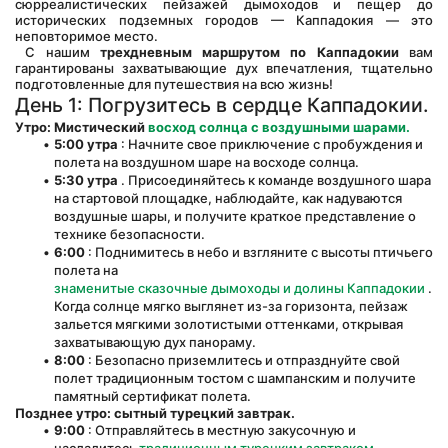
сюрреалистических пейзажей дымоходов и пещер до 
исторических подземных городов — Каппадокия — это 
неповторимое место.
 С нашим 
трехдневным маршрутом по Каппадокии
 вам 
гарантированы захватывающие дух впечатления, тщательно 
подготовленные для путешествия на всю жизнь!
День 1: Погрузитесь в сердце Каппадокии.
Утро: Мистический
восход солнца с воздушными шарами.
5:00 утра
 : Начните свое приключение с пробуждения и 
полета на воздушном шаре на восходе солнца.
5:30 утра
 . Присоединяйтесь к команде воздушного шара 
на стартовой площадке, наблюдайте, как надуваются 
воздушные шары, и получите краткое представление о 
технике безопасности.
6:00
 : Поднимитесь в небо и взгляните с высоты птичьего 
полета на 
знаменитые сказочные дымоходы и долины Каппадокии
 . 
Когда солнце мягко выглянет из-за горизонта, пейзаж 
зальется мягкими золотистыми оттенками, открывая 
захватывающую дух панораму.
8:00
 : Безопасно приземлитесь и отпразднуйте свой 
полет традиционным тостом с шампанским и получите 
памятный сертификат полета.
Позднее утро: сытный турецкий завтрак.
9:00
 : Отправляйтесь в местную закусочную и 