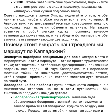
20:00
 . Чтобы завершить свое приключение, поужинайте 
в местном ресторане с видом на долину, наслаждаясь 
каппадокийской кухней под сенью звезд.
Совет
 : находясь в замке Учисар, подумайте о том, чтобы 
нанять гида, чтобы глубже погрузиться в его историю. В 
Аваносе вежливо договаривайтесь при совершении покупок, 
поскольку торг является обычным явлением. На закате 
возьмите с собой легкую куртку, поскольку вечером 
температура может упасть, и не забудьте фотоаппарат, чтобы 
запечатлеть завораживающие цвета долины.
Почему стоит выбрать наш трехдневный 
маршрут по Каппадокии?
Экспертно подобрано специально для вас
 : каждое место и 
мероприятие на этом маршруте — это не просто туристическая 
точка; это тщательно отобранные драгоценности, призванные 
подарить вам подлинный вкус Каппадокии. Мы переплели 
местные тайны со знаковыми достопримечательностями, 
чтобы создать приключение, которое является аутентичным 
по своей сути.
Исследование без проблем
 : путешествие часто сопряжено с 
множеством стрессов, но не в этом путешествии. Мы 
тщательно продумали каждую деталь:
Бесперебойная транспортировка
 : наша команда 
обеспечивает беспрепятственный транзит с момента 
вашего прибытия в Каппадокию, будь то по воздуху или 
по суше. Роскошные автомобили, опытные водители и 