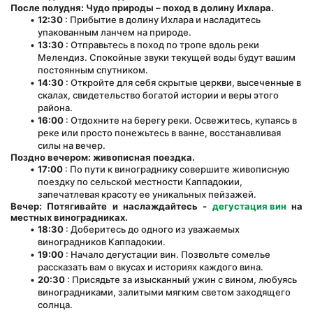
После полудня: Чудо природы – поход в долину Ихлара.
12:30
 : Прибытие в долину Ихлара и насладитесь 
упакованным ланчем на природе.
13:30
 : Отправьтесь в поход по тропе вдоль реки 
Мелендиз. Спокойные звуки текущей воды будут вашим 
постоянным спутником.
14:30
 : Откройте для себя скрытые церкви, высеченные в 
скалах, свидетельство богатой истории и веры этого 
района.
16:00
 : Отдохните на берегу реки. Освежитесь, купаясь в 
реке или просто понежьтесь в ванне, восстанавливая 
силы на вечер.
Поздно вечером: живописная поездка.
17:00
 : По пути к винограднику совершите живописную 
поездку по сельской местности Каппадокии, 
запечатлевая красоту ее уникальных пейзажей.
Вечер: Потягивайте и наслаждайтесь -
дегустация вин
на 
местных виноградниках.
18:30
 : Доберитесь до одного из уважаемых 
виноградников Каппадокии.
19:00
 : Начало дегустации вин. Позвольте сомелье 
рассказать вам о вкусах и историях каждого вина.
20:30
 : Присядьте за изысканный ужин с вином, любуясь 
виноградниками, залитыми мягким светом заходящего 
солнца.