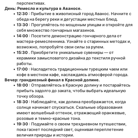
перспективах.
День: Ремесло и культура в Аваносе.
12:30
 : Прибытие в живописный город Аванос. Начните с 
обеда на берегу реки и дегустации местных блюд.
13:30
 : Прогуляйтесь по мощеным улицам и откройте для 
себя множество гончарных магазинов.
14:00
 : Посетите демонстрацию гончарного дела от 
мастера-ремесленника. Узнайте о старинных методах и, 
возможно, попробуйте свои силы за рулем.
15:30
 . Приобретите уникальные сувениры — от 
керамики замысловатого дизайна до текстиля ручной 
работы.
17:00
 : Насладитесь традиционным турецким чаем или 
кофе в местном кафе, наслаждаясь атмосферой города.
Вечер: грандиозный финал в Красной долине.
18:00
 : Отправляйтесь в Красную долину и постарайтесь 
прибыть задолго до заката, чтобы выбрать идеальную 
точку обзора.
18:30
 : Наблюдайте, как долина преображается, когда 
солнце начинает спускаться. Скальные образования 
имеют волшебный оттенок, отражающий оранжевые, 
розовые и темно-красные тона.
19:30
 : Подумайте о своем трехдневном путешествии, 
пока гаснет последний свет, оценивая переплетение 
величия природы и истории.