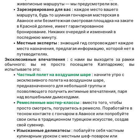
живописные маршруты — мы предусмотрели все.
Зарезервировано для вас
 : каждое место вашего 
маршрута, будь то шумная гончарная мастерская в 
Аваносе или безмятежная смотровая площадка на закате 
в Красной долине, имеет гарантированное 
бронирование. Никаких очередей и изменений в 
последнюю минуту.
Местные эксперты
 : знающий гид сопровождает каждое 
место назначения, предлагая информацию, которой нет в 
путеводителях.
Эксклюзивные впечатления
 : с нами вы выходите за рамки 
обычного: вы не просто посещаете Каппадокию; вы 
испытываете это:
Частный полет на воздушном шаре
 : начните утро с 
эксклюзивного полета на воздушном шаре, 
предназначенного для небольшой группы и 
позволяющего получить интимные впечатления, паря 
над волшебными дымоходами.
Ремесленные мастер-классы
 : вместо того, чтобы 
просто смотреть, погрузитесь в ремесло. Поработайте в 
тесном контакте с гончаром в Аваносе или попробуйте 
свои силы в традиционном турецком искусстве, создав 
свой сувенир.
Изысканные деликатесы
 : побалуйте себя частным 
кулинарным уроком с местным шеф-поваром или 