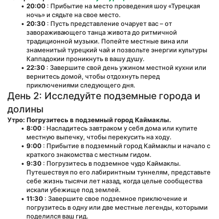
20:00
 : Прибытие на место проведения шоу «Турецкая 
ночь» и сядьте на свое место.
20:30
 : Пусть представление очарует вас – от 
завораживающего танца живота до ритмичной 
традиционной музыки. Попейте местные вина или 
знаменитый турецкий чай и позвольте энергии культуры 
Каппадокии проникнуть в вашу душу.
22:30
 : Завершите свой день ужином местной кухни или 
вернитесь домой, чтобы отдохнуть перед 
приключениями следующего дня.
День 2: Исследуйте подземные города и 
долины
Утро: Погрузитесь в подземный город Каймаклы.
8:00
 : Насладитесь завтраком у себя дома или купите 
местную выпечку, чтобы перекусить на ходу.
9:00
 : Прибытие в подземный город Каймаклы и начало с 
краткого знакомства с местным гидом.
9:30
 : Погрузитесь в подземное чудо Каймаклы. 
Путешествуя по его лабиринтным туннелям, представьте 
себе жизнь тысячи лет назад, когда целые сообщества 
искали убежище под землей.
11:30
 : Завершите свое подземное приключение и 
погрузитесь в одну или две местные легенды, которыми 
поделился ваш гид.