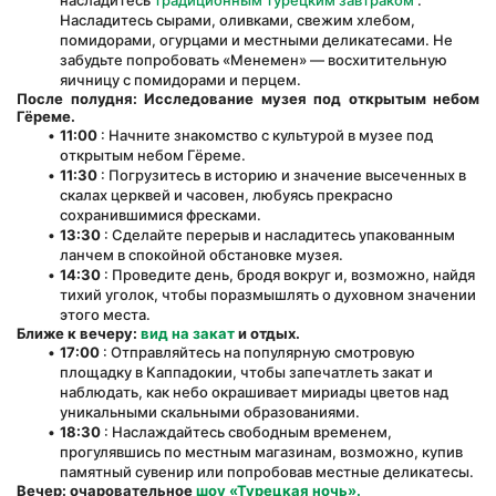
насладитесь 
традиционным турецким завтраком
 . 
Насладитесь сырами, оливками, свежим хлебом, 
помидорами, огурцами и местными деликатесами. Не 
забудьте попробовать «Менемен» — восхитительную 
яичницу с помидорами и перцем.
После полудня: Исследование музея под открытым небом 
Гёреме.
11:00
 : Начните знакомство с культурой в музее под 
открытым небом Гёреме.
11:30
 : Погрузитесь в историю и значение высеченных в 
скалах церквей и часовен, любуясь прекрасно 
сохранившимися фресками.
13:30
 : Сделайте перерыв и насладитесь упакованным 
ланчем в спокойной обстановке музея.
14:30
 : Проведите день, бродя вокруг и, возможно, найдя 
тихий уголок, чтобы поразмышлять о духовном значении 
этого места.
Ближе к вечеру:
вид на закат
и отдых.
17:00
 : Отправляйтесь на популярную смотровую 
площадку в Каппадокии, чтобы запечатлеть закат и 
наблюдать, как небо окрашивает мириады цветов над 
уникальными скальными образованиями.
18:30
 : Наслаждайтесь свободным временем, 
прогулявшись по местным магазинам, возможно, купив 
памятный сувенир или попробовав местные деликатесы.
Вечер: очаровательное
шоу «Турецкая ночь».