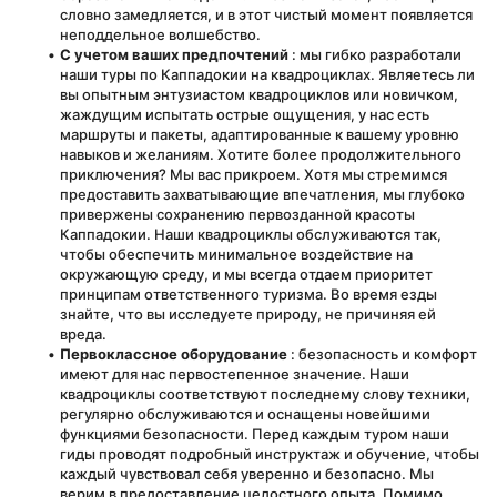
словно замедляется, и в этот чистый момент появляется 
неподдельное волшебство.
С учетом ваших предпочтений
 : мы гибко разработали 
наши туры по Каппадокии на квадроциклах. Являетесь ли 
вы опытным энтузиастом квадроциклов или новичком, 
жаждущим испытать острые ощущения, у нас есть 
маршруты и пакеты, адаптированные к вашему уровню 
навыков и желаниям. Хотите более продолжительного 
приключения? Мы вас прикроем. Хотя мы стремимся 
предоставить захватывающие впечатления, мы глубоко 
привержены сохранению первозданной красоты 
Каппадокии. Наши квадроциклы обслуживаются так, 
чтобы обеспечить минимальное воздействие на 
окружающую среду, и мы всегда отдаем приоритет 
принципам ответственного туризма. Во время езды 
знайте, что вы исследуете природу, не причиняя ей 
вреда.
Первоклассное оборудование
 : безопасность и комфорт 
имеют для нас первостепенное значение. Наши 
квадроциклы соответствуют последнему слову техники, 
регулярно обслуживаются и оснащены новейшими 
функциями безопасности. Перед каждым туром наши 
гиды проводят подробный инструктаж и обучение, чтобы 
каждый чувствовал себя уверенно и безопасно. Мы 
верим в предоставление целостного опыта. Помимо 