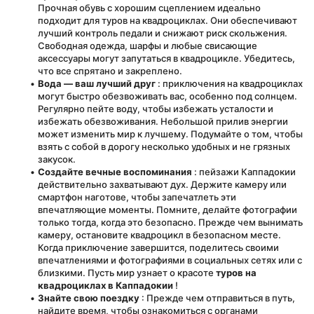
Прочная обувь с хорошим сцеплением идеально 
подходит для туров на квадроциклах. Они обеспечивают 
лучший контроль педали и снижают риск скольжения. 
Свободная одежда, шарфы и любые свисающие 
аксессуары могут запутаться в квадроцикле. Убедитесь, 
что все спрятано и закреплено.
Вода — ваш лучший друг
 : приключения на квадроциклах 
могут быстро обезвоживать вас, особенно под солнцем. 
Регулярно пейте воду, чтобы избежать усталости и 
избежать обезвоживания. Небольшой прилив энергии 
может изменить мир к лучшему. Подумайте о том, чтобы 
взять с собой в дорогу несколько удобных и не грязных 
закусок.
Создайте вечные воспоминания
 : пейзажи Каппадокии 
действительно захватывают дух. Держите камеру или 
смартфон наготове, чтобы запечатлеть эти 
впечатляющие моменты. Помните, делайте фотографии 
только тогда, когда это безопасно. Прежде чем вынимать 
камеру, остановите квадроцикл в безопасном месте. 
Когда приключение завершится, поделитесь своими 
впечатлениями и фотографиями в социальных сетях или с 
близкими. Пусть мир узнает о красоте 
туров на 
квадроциклах в Каппадокии
 !
Знайте свою поездку
 : Прежде чем отправиться в путь, 
найдите время, чтобы ознакомиться с органами 