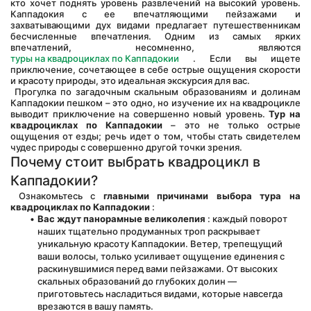
кто хочет поднять уровень развлечений на высокий уровень. 
Каппадокия с ее впечатляющими пейзажами и 
захватывающими дух видами предлагает путешественникам 
бесчисленные впечатления. Одним из самых ярких 
впечатлений, несомненно, являются 
туры на квадроциклах по Каппадокии
 . Если вы ищете 
приключение, сочетающее в себе острые ощущения скорости 
и красоту природы, это идеальная экскурсия для вас.
 Прогулка по загадочным скальным образованиям и долинам 
Каппадокии пешком – это одно, но изучение их на квадроцикле 
выводит приключение на совершенно новый уровень. 
Тур на 
квадроциклах по Каппадокии
 – это не только острые 
ощущения от езды; речь идет о том, чтобы стать свидетелем 
чудес природы с совершенно другой точки зрения.
Почему стоит выбрать квадроцикл в 
Каппадокии?
 Ознакомьтесь с 
главными причинами
выбора тура на 
квадроциклах по Каппадокии
 :
Вас ждут панорамные великолепия
 : каждый поворот 
наших тщательно продуманных троп раскрывает 
уникальную красоту Каппадокии. Ветер, трепещущий 
ваши волосы, только усиливает ощущение единения с 
раскинувшимися перед вами пейзажами. От высоких 
скальных образований до глубоких долин — 
приготовьтесь насладиться видами, которые навсегда 
врезаются в вашу память.