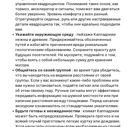
управления квадроциклом. Понимание таких основ, как 
тормоз, акселератор и сигналы, поможет вам двигаться 
более уверенно. Уровень комфорта у всех разный. 
Отрегулируйте сиденье, руль или другие настраиваемые 
детали квадроцикла так, чтобы они идеально подходили 
вам.
Уважайте окружающую среду
 : пейзажи Каппадокии 
нежны и древние. Придерживайтесь обозначенных 
путей и избегайте причинения вреда уникальным 
геологическим образованиям. Сохраните красоту для 
будущих посетителей. Не мусорите; подумайте о том, 
чтобы взять с собой небольшую сумку для хранения 
мусора.
Общайтесь со своей группой
 : во время тура убедитесь, 
что вы находитесь на видимом расстоянии от своей 
группы. Если у вас возникнут какие-либо проблемы или 
вам нужно остановиться, подайте сигнал или сообщите 
об этом своему гиду. Ручные сигналы могут эффективно 
передавать информацию на шумной местности или при 
наличии расстояния между гонщиками. Перед началом 
экскурсии ознакомьтесь со стандартными указателями.
Будьте готовы к неожиданностям
 : климат Каппадокии 
может быть непредсказуемым. Проверьте прогноз и на 
всякий случай приготовьте легкую куртку или дождевик. 
Хотя наши гиды оснащены всем необходимым на случай 