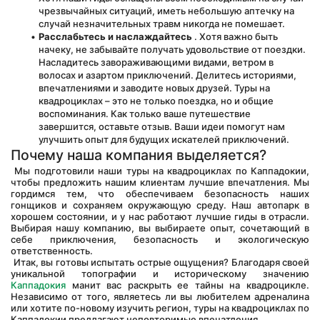
чрезвычайных ситуаций, иметь небольшую аптечку на 
случай незначительных травм никогда не помешает.
Расслабьтесь и наслаждайтесь
 . Хотя важно быть 
начеку, не забывайте получать удовольствие от поездки. 
Насладитесь завораживающими видами, ветром в 
волосах и азартом приключений. Делитесь историями, 
впечатлениями и заводите новых друзей. Туры на 
квадроциклах – это не только поездка, но и общие 
воспоминания. Как только ваше путешествие 
завершится, оставьте отзыв. Ваши идеи помогут нам 
улучшить опыт для будущих искателей приключений.
Почему наша компания выделяется?
 Мы подготовили наши туры на квадроциклах по Каппадокии, 
чтобы предложить нашим клиентам лучшие впечатления. Мы 
гордимся тем, что обеспечиваем безопасность наших 
гонщиков и сохраняем окружающую среду. Наш автопарк в 
хорошем состоянии, и у нас работают лучшие гиды в отрасли. 
Выбирая нашу компанию, вы выбираете опыт, сочетающий в 
себе приключения, безопасность и экологическую 
ответственность.
 Итак, вы готовы испытать острые ощущения? Благодаря своей 
уникальной топографии и историческому значению 
Каппадокия
 манит вас раскрыть ее тайны на квадроцикле. 
Независимо от того, являетесь ли вы любителем адреналина 
или хотите по-новому изучить регион, туры на квадроциклах по 
Каппадокии предлагают неповторимые впечатления.