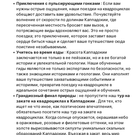
Приключения с пульсирующими гонками
 : Если вам 
нужны острые ощущения, наши поездки на квадроциклах 
обещают доставить вам удовольствие. Почувствуйте 
волнение от скорости по долинам Каппадокии, где 
пересеченная местность бросает вам вызов, а 
потрясающие виды вдохновляют вас. Это не просто 
поездка; это приключение, которое заставит ваше 
сердце биться чаще и сделает ваше путешествие сюда 
поистине незабываемым.
Учитесь во время езды
 : Красота Каппадокии 
заключается не только в ее пейзажах, но и в ее богатой 
истории и увлекательной геологии. Наши обученные 
гиды являются не только экспертами по безопасности, но 
также знающими историками и геологами. Они наполнят 
ваше путешествие захватывающими событиями и 
историями, превратив поездку на квадроцикле в 
идеальное сочетание острых ощущений и обучения.
Грандиозный финал природы
 : не пропустите наш 
тур на 
закате на квадроциклах в Каппадокии
 . Для тех, кто 
ищет не что иное, как поэтические впечатления, 
обязательно посетите наш тур на закате на 
квадроциклах. Когда солнце опускается, окрашивая небо 
в оранжевые, розовые и фиолетовые оттенки, на этом 
холсте вырисовываются силуэты уникальных скальных 
образований Каппадокии. Въезжая в закат, весь мир 