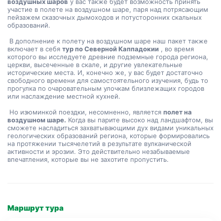
воздушных шаров
 у вас также будет возможность принять 
участие в полете на воздушном шаре, паря над потрясающим 
пейзажем сказочных дымоходов и потусторонних скальных 
образований.
 В дополнение к полету на воздушном шаре наш пакет также 
включает в себя 
тур по Северной Каппадокии
 , во время 
которого вы исследуете древние подземные города региона, 
церкви, высеченные в скале, и другие увлекательные 
исторические места. И, конечно же, у вас будет достаточно 
свободного времени для самостоятельного изучения, будь то 
прогулка по очаровательным улочкам близлежащих городов 
или наслаждение местной кухней.
 Но изюминкой поездки, несомненно, является 
полет на 
воздушном шаре.
 Когда вы парите высоко над ландшафтом, вы 
сможете насладиться захватывающими дух видами уникальных 
геологических образований региона, которые формировались 
на протяжении тысячелетий в результате вулканической 
активности и эрозии. Это действительно незабываемые 
впечатления, которые вы не захотите пропустить.
Маршрут тура