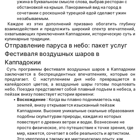
ужина в буквальном смысле слова, выбрав ресторан с 
обстановкой на крыше. Панорамный вид на город в 
сочетании с роскошной турецкой едой сделают ужин 
незабываемым.
 Каждое из этих дополнений призвано обогатить глубину 
взаимодействия и предложить широкий спектр впечатлений, 
охватывающих приключения Каппадокии, историческую суть и 
кулинарные традиции.
Отправление паруса в небо: пакет услуг 
Фестиваля воздушных шаров в 
Каппадокии
 Суть программы фестиваля воздушных шаров в Каппадокии 
заключается в беспрецедентных впечатлениях, которые он 
предлагает. С наступлением дня небо превращается в 
калейдоскоп цветов, а воздушные шары готовы поцеловать 
небо. Поездка представляет собой плавный подъем в небеса, а 
пейзаж внизу повествует истории времени:
Восхождение
 : Когда вы плавно поднимаетесь над 
землей, внизу открывается изысканный пейзаж 
Каппадокии. Высокие уникальные скальные образования 
подобны скульптурам природы, каждая из которых 
повествует о древних ветрах и водах. Вознесение не 
просто физическое, это путешествие к точке зрения, где 
мир, кажется, сочетает в себе реальность и артистизм. 
Это увертюра к такому же мистическому опыту, как 