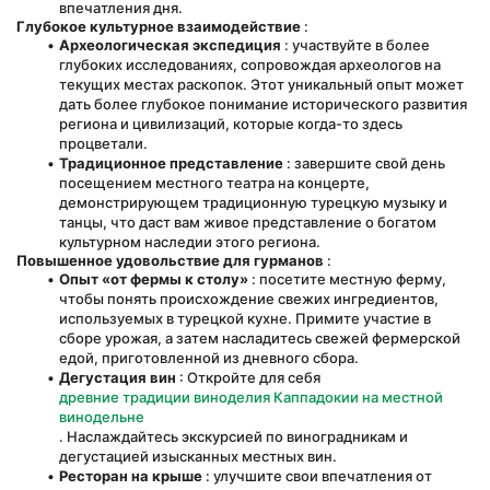
впечатления дня.
Глубокое культурное взаимодействие
 :
Археологическая экспедиция
 : участвуйте в более 
глубоких исследованиях, сопровождая археологов на 
текущих местах раскопок. Этот уникальный опыт может 
дать более глубокое понимание исторического развития 
региона и цивилизаций, которые когда-то здесь 
процветали.
Традиционное представление
 : завершите свой день 
посещением местного театра на концерте, 
демонстрирующем традиционную турецкую музыку и 
танцы, что даст вам живое представление о богатом 
культурном наследии этого региона.
Повышенное удовольствие для гурманов
 :
Опыт «от фермы к столу»
 : посетите местную ферму, 
чтобы понять происхождение свежих ингредиентов, 
используемых в турецкой кухне. Примите участие в 
сборе урожая, а затем насладитесь свежей фермерской 
едой, приготовленной из дневного сбора.
Дегустация вин
 : Откройте для себя 
древние традиции виноделия Каппадокии на местной 
винодельне
. Наслаждайтесь экскурсией по виноградникам и 
дегустацией изысканных местных вин.
Ресторан на крыше
 : улучшите свои впечатления от 