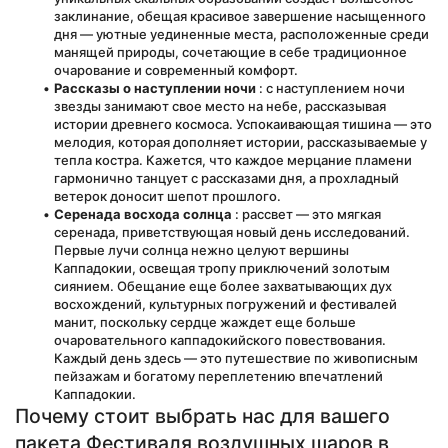
заклинание, обещая красивое завершение насыщенного 
дня — уютные уединенные места, расположенные среди 
манящей природы, сочетающие в себе традиционное 
очарование и современный комфорт.
Рассказы о наступлении ночи
 : с наступлением ночи 
звезды занимают свое место на небе, рассказывая 
истории древнего космоса. Успокаивающая тишина — это 
мелодия, которая дополняет истории, рассказываемые у 
тепла костра. Кажется, что каждое мерцание пламени 
гармонично танцует с рассказами дня, а прохладный 
ветерок доносит шепот прошлого.
Серенада восхода солнца
 : рассвет — это мягкая 
серенада, приветствующая новый день исследований. 
Первые лучи солнца нежно целуют вершины 
Каппадокии, освещая тропу приключений золотым 
сиянием. Обещание еще более захватывающих дух 
восхождений, культурных погружений и фестивалей 
манит, поскольку сердце жаждет еще больше 
очаровательного каппадокийского повествования. 
Каждый день здесь — это путешествие по живописным 
пейзажам и богатому переплетению впечатлений 
Каппадокии.
Почему стоит выбрать нас для вашего 
пакета Фестиваля воздушных шаров в 