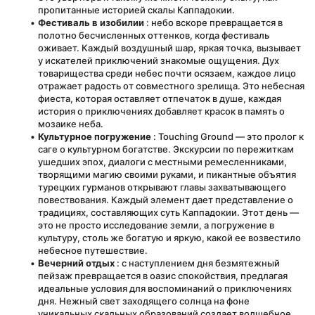
пропитанные историей скалы Каппадокии.
Фестиваль в изобилии
 : небо вскоре превращается в 
полотно бесчисленных оттенков, когда фестиваль 
оживает. Каждый воздушный шар, яркая точка, вызывает 
у искателей приключений знакомые ощущения. Дух 
товарищества среди небес почти осязаем, каждое лицо 
отражает радость от совместного зрелища. Это небесная 
фиеста, которая оставляет отпечаток в душе, каждая 
история о приключениях добавляет красок в память о 
мозаике неба.
Культурное погружение
 : Touching Ground — это пролог к 
саге о культурном богатстве. Экскурсии по пережиткам 
ушедших эпох, диалоги с местными ремесленниками, 
творящими магию своими руками, и пикантные объятия 
турецких гурманов открывают главы захватывающего 
повествования. Каждый элемент дает представление о 
традициях, составляющих суть Каппадокии. Этот день — 
это не просто исследование земли, а погружение в 
культуру, столь же богатую и яркую, какой ее возвестило 
небесное путешествие.
Вечерний отдых
 : с наступлением дня безмятежный 
пейзаж превращается в оазис спокойствия, предлагая 
идеальные условия для воспоминаний о приключениях 
дня. Нежный свет заходящего солнца на фоне 
уникальных скальных образований создает волшебное 