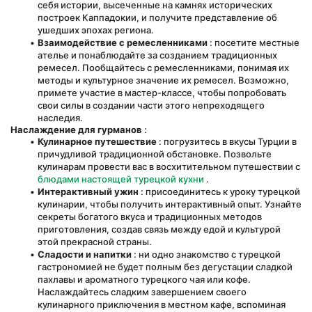
себя истории, высеченные на камнях исторических 
построек Каппадокии, и получите представление об 
ушедших эпохах региона.
Взаимодействие с ремесленниками
 : посетите местные 
ателье и понаблюдайте за созданием традиционных 
ремесел. Пообщайтесь с ремесленниками, понимая их 
методы и культурное значение их ремесел. Возможно, 
примете участие в мастер-классе, чтобы попробовать 
свои силы в создании части этого непреходящего 
наследия.
Наслаждение для гурманов
 :
Кулинарное путешествие
 : погрузитесь в вкусы Турции в 
причудливой традиционной обстановке. Позвольте 
кулинарам провести вас в восхитительном путешествии с 
блюдами настоящей турецкой кухни
 .
Интерактивный ужин
 : присоединитесь к уроку турецкой 
кулинарии, чтобы получить интерактивный опыт. Узнайте 
секреты богатого вкуса и традиционных методов 
приготовления, создав связь между едой и культурой 
этой прекрасной страны.
Сладости и напитки
 : ни одно знакомство с турецкой 
гастрономией не будет полным без дегустации сладкой 
пахлавы и ароматного турецкого чая или кофе. 
Наслаждайтесь сладким завершением своего 
кулинарного приключения в местном кафе, вспоминая 