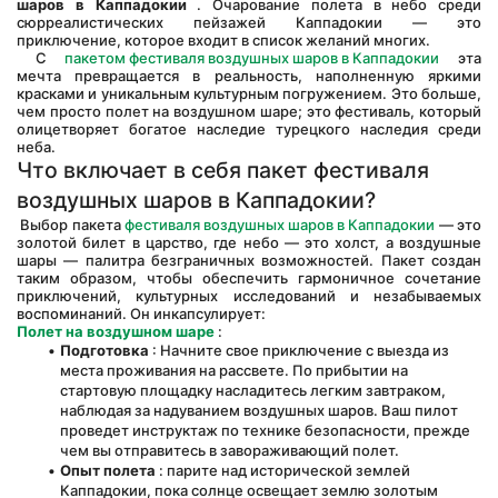
шаров в Каппадокии
 . Очарование полета в небо среди 
сюрреалистических пейзажей Каппадокии — это 
приключение, которое входит в список желаний многих.
 С 
пакетом фестиваля воздушных шаров в Каппадокии
 эта 
мечта превращается в реальность, наполненную яркими 
красками и уникальным культурным погружением. Это больше, 
чем просто полет на воздушном шаре; это фестиваль, который 
олицетворяет богатое наследие турецкого наследия среди 
неба.
Что включает в себя пакет фестиваля 
воздушных шаров в Каппадокии?
 Выбор пакета 
фестиваля воздушных шаров в Каппадокии
 — это 
золотой билет в царство, где небо — это холст, а воздушные 
шары — палитра безграничных возможностей. Пакет создан 
таким образом, чтобы обеспечить гармоничное сочетание 
приключений, культурных исследований и незабываемых 
воспоминаний. Он инкапсулирует:
Полет на воздушном шаре
 :
Подготовка
 : Начните свое приключение с выезда из 
места проживания на рассвете. По прибытии на 
стартовую площадку насладитесь легким завтраком, 
наблюдая за надуванием воздушных шаров. Ваш пилот 
проведет инструктаж по технике безопасности, прежде 
чем вы отправитесь в завораживающий полет.
Опыт полета
 : парите над исторической землей 
Каппадокии, пока солнце освещает землю золотым 