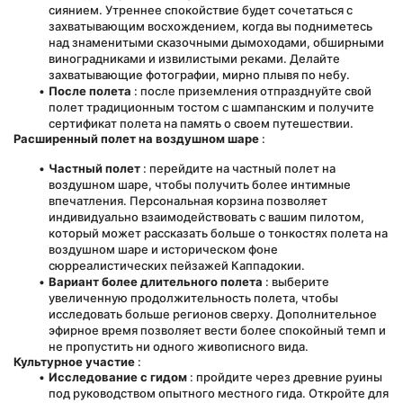
сиянием. Утреннее спокойствие будет сочетаться с 
захватывающим восхождением, когда вы подниметесь 
над знаменитыми сказочными дымоходами, обширными 
виноградниками и извилистыми реками. Делайте 
захватывающие фотографии, мирно плывя по небу.
После полета
 : после приземления отпразднуйте свой 
полет традиционным тостом с шампанским и получите 
сертификат полета на память о своем путешествии.
Расширенный полет на воздушном шаре
 : 
Частный полет
 : перейдите на частный полет на 
воздушном шаре, чтобы получить более интимные 
впечатления. Персональная корзина позволяет 
индивидуально взаимодействовать с вашим пилотом, 
который может рассказать больше о тонкостях полета на 
воздушном шаре и историческом фоне 
сюрреалистических пейзажей Каппадокии.
Вариант более длительного полета
 : выберите 
увеличенную продолжительность полета, чтобы 
исследовать больше регионов сверху. Дополнительное 
эфирное время позволяет вести более спокойный темп и 
не пропустить ни одного живописного вида.
Культурное участие
 :
Исследование с гидом
 : пройдите через древние руины 
под руководством опытного местного гида. Откройте для 