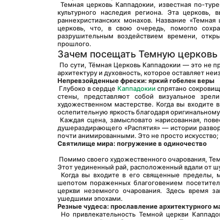
 Темная церковь Каппадокии, известная по-туре
культурного наследия региона. Эта церковь, 
раннехристианских монахов. Название «Темная 
церковь, что, в свою очередь, помогло сохр
разрушительным воздействием времени, откры
прошлого.
Зачем посещать Темную церковь
 По сути, Тёмная Церковь Каппадокии — это не просто пункт назначения; это опыт, путешествие через искусство, историю, 
архитектуру и духовность, которое оставляет неи
Непревзойденные фрески: яркий гобелен веры
 Глубоко в сердце 
Каппадокии
 спрятано сокровищ
стены, представляют собой визуальное зрели
художественном мастерстве. Когда вы входите в
ослепительную яркость благодаря оригинальному
 Каждая сцена, замысловато нарисованная, повествует истории из Нового Завета. От пронзительной «Тайной вечери» до 
душераздирающего «Распятия» — истории развора
почти анимированными. Это не просто искусство;
Святилище мира: погружение в одиночество
 Помимо своего художественного очарования, Темная Церковь предлагает нечто еще более глубокое: глубокое спокойствие. 
Этот уединенный рай, расположенный вдали от ш
 Когда вы входите в его священные пределы, мир снаружи, кажется, тает. В воздухе царит тишина, нарушаемая лишь 
шепотом пораженных благоговением посетителей
церкви неземного очарования. Здесь время за
ушедшими эпохами.
Резные чудеса: прославление архитектурного м
 Но привлекательность Темной церкви Каппадокии не ограничивается ее картинами. Сама структура церкви – это ода 