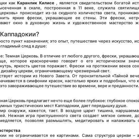
цки как 
Каранлик Килисе
 , является свидетельством богатой ист
высеченная в скале, построенная в 11 веке, служила святилищ
церковь» происходит из-за скудного количества света, проникаю
анить яркие фрески, украшающие ее стены. Эти фрески, нетро
вают окно в духовную жизнь и художественное мастерство жи
 Каппадокии?
згладимый след в душе:
е: Темная Церковь. В отличие от любого другого, фрески, украшающ
ще, которое красноречиво говорит о его историческом значе
нутрь, яркость цветов поражает. Фрески на протяжении веков сох
 дизайну церкви, ограничивающему чрезмерный свет.
чиваются в симфонии красок, настолько ярких и подробных, что к
 это завораживающее путешествие во времени, вере и преданности
умных туристических мест Каппадокии, дает передышку душе.
. Нежная игра приглушенного света создает мягкое сияние, до
медляется, позволяя размышлять, медитировать и налаживать с
астерства