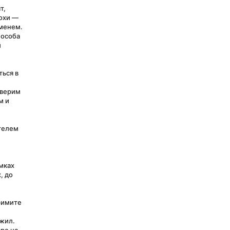
, 
охи — 
менем.
особа 
 
ься в 
верим 
 и 
телем 
мках 
 до 
имите 
жил. 