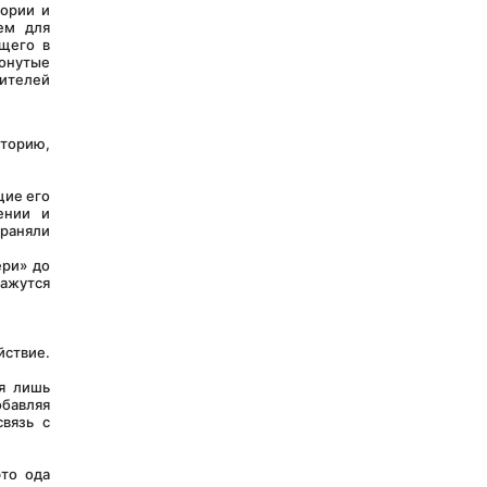
ории и 
ем для 
щего в 
нутые 
телей 
ие его 
нии и 
раняли 
ажутся 
.
бавляя 
вязь с 