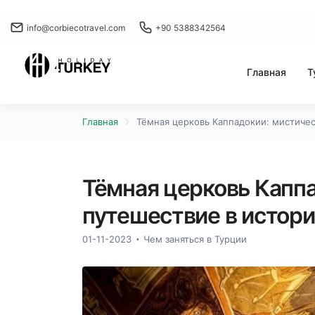
info@corbiecotravel.com
+90 5388342564
Главная
Т
Главная
Тёмная церковь Каппадокии: мистиче
Тёмная церковь Капп
путешествие в истор
01-11-2023
Чем заняться в Турции