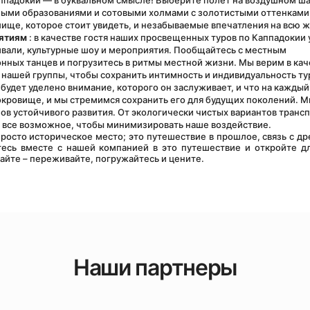
ппадокии — в буквальном смысле! Выберите полет на воздушном шар
ными образованиями и сотовыми холмами с золотистыми оттенками 
ище, которое стоит увидеть, и незабываемые впечатления на всю ж
ятиям
 : в качестве гостя наших просвещенных туров по Каппадокии у
вали, культурные шоу и мероприятия. Пообщайтесь с местным 
ных танцев и погрузитесь в ритмы местной жизни. Мы верим в каче
 нашей группы, чтобы сохранить интимность и индивидуальность тур
будет уделено внимание, которого он заслуживает, и что на каждый 
сокровище, и мы стремимся сохранить его для будущих поколений. М
в устойчивого развития. От экологически чистых вариантов трансп
 все возможное, чтобы минимизировать наше воздействие.
есь вместе с нашей компанией в это путешествие и откройте дл
айте – переживайте, погружайтесь и цените.
Наши партнеры