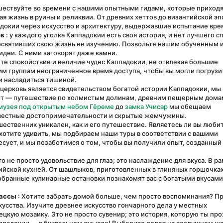
ешествуйте во времени с нашими опытными гидами, которые приходят
 жизнь в руины и реликвии. От древних хеттов до византийской эп
окии через искусство и архитектуру, выдержавшие испытание вре
ов
 : у каждого уголка Каппадокии есть своя история, и нет лучшего сп
посвятивших свою жизнь ее изучению. Позвольте нашим обученным и
деи. С ними заговорят даже камни.
йте спокойствие и величие чудес Каппадокии, не отвлекая большие 
 группам неограниченное время доступа, чтобы вы могли погрузит
и насладиться тишиной.
я церковь является свидетельством богатой истории Каппадокии, мы 
ыт — путешествие по холмистым долинам, древним пещерным домам
музея под открытым небом Гёреме
 до 
замка Учисар
 мы обещаем 
вестные достопримечательности и скрытые жемчужины.
шественник уникален, как и его путешествие. Являетесь ли вы люби
хотите удивить, мы подбираем наши туры в соответствии с вашими 
есует, и мы позаботимся о том, чтобы вы получили опыт, созданный 
это не просто удовольствие для глаз; это наслаждение для вкуса. В ра
йской кухней. От шашлыков, приготовленных в глиняных горшочках,
ранные кулинарные остановки познакомят вас с богатыми вкусами 
лассы
 : Хотите забрать домой больше, чем просто воспоминания? Пр
усства. Изучите древнее искусство гончарного дела у местных 
цкую мозаику. Это не просто сувенир; это история, которую ты про