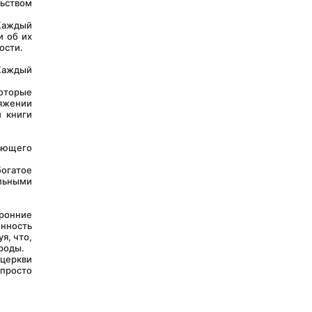
ством 
 об их 
ости.
.
яжении 
 книги 
льными 
нность 
, что, 
роды.
просто 