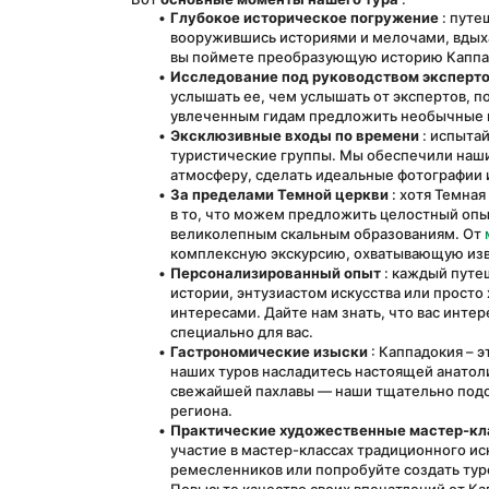
Глубокое историческое погружение
 : пут
вооружившись историями и мелочами, вдыхая
вы поймете преобразующую историю Каппад
Исследование под руководством эксперт
услышать ее, чем услышать от экспертов, 
увлеченным гидам предложить необычные и
Эксклюзивные входы по времени
 : испыта
туристические группы. Мы обеспечили нашим
атмосферу, сделать идеальные фотографии 
За пределами Темной церкви
 : хотя Темна
в то, что можем предложить целостный оп
великолепным скальным образованиям. От 
комплексную экскурсию, охватывающую из
Персонализированный опыт
 : каждый путе
истории, энтузиастом искусства или просто 
интересами. Дайте нам знать, что вас интер
специально для вас.
Гастрономические изыски
 : Каппадокия – 
наших туров насладитесь настоящей анатоли
свежайшей пахлавы — наши тщательно подоб
региона.
Практические художественные мастер-к
участие в мастер-классах традиционного иск
ремесленников или попробуйте создать туре