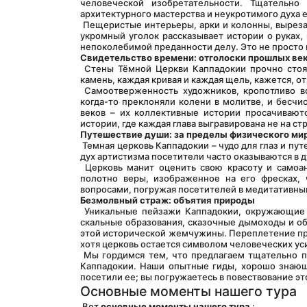
человеческой изобретательности. Тщательно
архитектурного мастерства и неукротимого духа е
 Пещеристые интерьеры, арки и колонны, вырезанные из живой скалы, излучают грубое деревенское очарование. Каждый 
укромный уголок рассказывает истории о руках, 
непоколебимой преданности делу. Это не просто 
Свидетельство времени: отголоски прошлых ве
 Стены Тёмной Церкви Каппадокии прочно стояли, свидетельствуя о прохождении бесчисленных времен года. Каждый 
камень, каждая кривая и каждая щель, кажется, о
 Самоотверженность художников, кропотливо воплощавших в жизнь библейские сцены, набожные верующие, которые 
когда-то преклоняли колени в молитве, и бесч
веков – их коллективные истории просачиваютс
истории, где каждая глава выгравирована не на стр
Путешествие души: за пределы физического ми
 Темная церковь Каппадокии – чудо для глаз и путешествие для души. Среди его безмятежной атмосферы и захватывающего 
дух артистизма посетители часто оказываются в 
 Церковь манит оценить свою красоту и самоанализ, соединиться и выйти за пределы. Эфирное окружение и богатое 
полотно веры, изображенное на его фресках, 
вопросами, погружая посетителей в медитативны
Безмолвный страж: объятия природы
 Уникальные пейзажи Каппадокии, окружающие Темную церковь, играют важную роль в ее очаровании. Потусторонние 
скальные образования, сказочные дымоходы и об
этой исторической жемчужины. Переплетение при
хотя церковь остается символом человеческих ус
 Мы гордимся тем, что предлагаем тщательно подобранные мероприятия, которые отдают должное чуду Тёмной церкви 
Каппадокии. Наши опытные гиды, хорошо знающи
посетили ее; вы погружаетесь в повествование эт
Основные моменты нашего тура
 Вот 
основные моменты нашего тура
 :