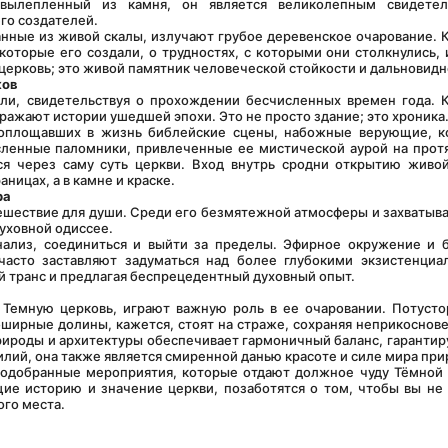
 вылепленный из камня, он является великолепным свидетель
го создателей.
которые его создали, о трудностях, с которыми они столкнулись, и
церковь; это живой памятник человеческой стойкости и дальновидн
ков
тражают истории ушедшей эпохи. Это не просто здание; это хроника
исленные паломники, привлеченные ее мистической аурой на прот
я через саму суть церкви. Вход внутрь сродни открытию живой
аницах, а в камне и краске.
ра
духовной одиссее.
часто заставляют задуматься над более глубокими экзистенциа
й транс и предлагая беспрецедентный духовный опыт.
ширные долины, кажется, стоят на страже, сохраняя неприкоснове
роды и архитектуры обеспечивает гармоничный баланс, гарантируя
илий, она также является смиренной данью красоте и силе мира при
е историю и значение церкви, позаботятся о том, чтобы вы не 
ого места.