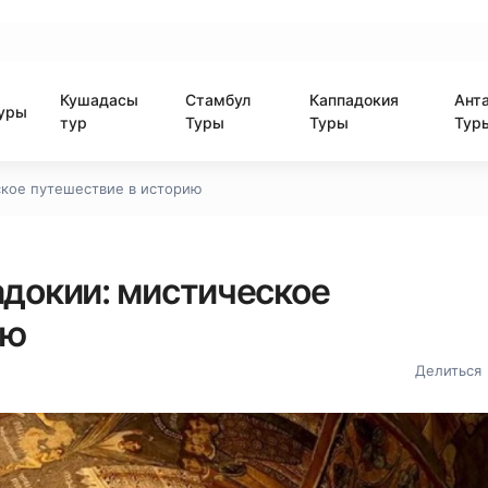
Кушадасы
Стамбул
Каппадокия
Ант
уры
тур
Туры
Туры
Тур
ское путешествие в историю
адокии: мистическое
ию
Делиться