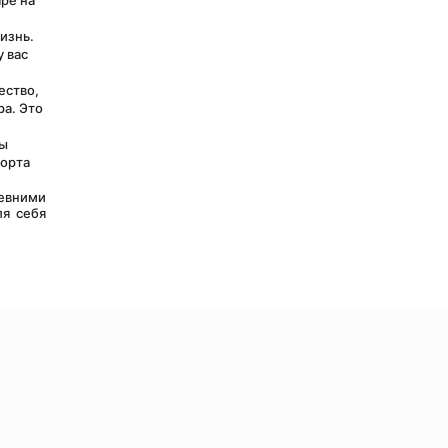
е на 
изнь.
 вас 
ство, 
а. Это 
ы 
орта 
я себя 