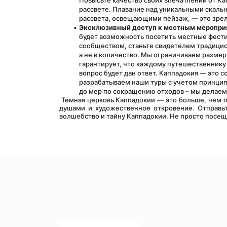
Повысьте качество своих впечатлений от Ка
рассвете. Плавание над уникальными скаль
рассвета, освещающими пейзаж, — это зрел
Эксклюзивный доступ к местным меропри
будет возможность посетить местные фести
сообществом, станьте свидетелем традицион
а не в количество. Мы ограничиваем размер
гарантирует, что каждому путешественнику 
вопрос будет дан ответ. Каппадокия — это 
разрабатываем наши туры с учетом принципо
до мер по сокращению отходов – мы делаем
 Темная церковь Каппадокии — это больше, чем просто историческое место; это путешествие в прошлое, связь с древними 
душами и художественное откровение. Отправьт
волшебство и тайну Каппадокии. Не просто посещ