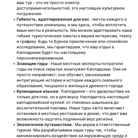
ваш тур – это не просто осмотр 
достопримечательностей; это настоящее культурное 
погружение.
Гибкость, адаптированная для вас
 : мечты каждого о 
путешествии уникальны, и мы здесь, чтобы воплотить 
ваши мечты в реальность. Мы можем адаптировать наши 
гибкие туристические пакеты к вашим интересам, темпу 
и графику. Будь то бурное приключение или спокойное 
исследование, мы гарантируем, что ваш отдых в 
Каппадокии будет по-настоящему 
персонализированным.
Знающие гиды
 : Наши местные эксперты потратили 
годы на поиск скрытых жемчужин Каппадокии. Они не 
просто направляют; они обучают, рассказывая 
интригующие истории и истории каждого скального 
образования, пещерного жилища и древнего города.
Кулинарные изыски
 : Каппадокия – это удовольствие не 
только для глаз, но и для вкуса. Насладитесь настоящей 
каппадокийской кухней: от глиняных шашлыков до 
восхитительной пахлавы. Наши туры часто включают 
остановки в местных ресторанах и домах, что дает вам 
возможность ощутить подлинный вкус региона.
Экологичное путешествие
 : Мы верим в ответственный 
туризм. Мы разрабатываем наши туры так, чтобы 
минимизировать воздействие на окружающую среду и 