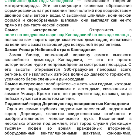
Сказочные дымоходы Каппадокии
 — величайшее творение 
матери-природы. Эти интригующие скальные образования 
формировались на протяжении тысячелетий под воздействием 
двойной силы ветра и воды. С высокими шпилями, конической 
формой и своеобразными шапками они выглядят как нечто 
прямо из фантастической сказки.
Самое интересное
 : Отправьтесь в 
полет на воздушном шаре над Каппадокией на восходе солнца
 , 
позволяя вам парить среди сказочных дымоходов, испытывая 
их величие с захватывающей дух воздушной перспективы.
Замок Учисар: Небесный страж Каппадокии
 Замок Учисар, венчающий вершину самого высокого 
волшебного дымохода Каппадокии, — это не просто 
историческое чудо и непревзойденная смотровая площадка. С 
его высоты открывается 360-градусная панорама всего 
региона, от извилистых изгибов долин до далекого горизонта, 
усеянного бесчисленными дымоходами.
Самое интересное
 : пообщайтесь с местными гидами, которые 
поделятся народными сказками и легендами, связанными с 
замком Учисар. Кроме того, не пропустите вид на закат, когда 
пейзаж купается в золотом сиянии.
Подземный город Деринкую: под поверхностью Каппадокии
 Одно из самых глубоких подземных поселений, подземный 
город Деринкую, является свидетельством стойкости и 
изобретательности человеческого духа. Высеченный в 
несколько этажей под землей, этот город служил убежищем 
тысячам людей во время враждебных вторжений, 
оборудованный вентиляционными шахтами, конюшнями, 