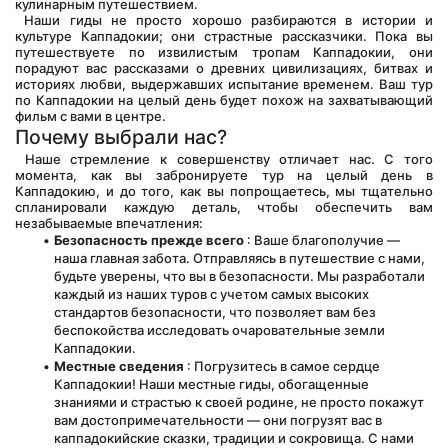
кулинарным путешествием.
 Наши гиды не просто хорошо разбираются в истории и 
культуре Каппадокии; они страстные рассказчики. Пока вы 
путешествуете по извилистым тропам Каппадокии, они 
порадуют вас рассказами о древних цивилизациях, битвах и 
историях любви, выдержавших испытание временем. Ваш тур 
по Каппадокии на целый день будет похож на захватывающий 
фильм с вами в центре.
Почему выбрали нас?
 Наше стремление к совершенству отличает нас. С того 
момента, как вы забронируете тур на целый день в 
Каппадокию, и до того, как вы попрощаетесь, мы тщательно 
спланировали каждую деталь, чтобы обеспечить вам 
незабываемые впечатления:
Безопасность прежде всего
 : Ваше благополучие — 
наша главная забота. Отправляясь в путешествие с нами, 
будьте уверены, что вы в безопасности. Мы разработали 
каждый из наших туров с учетом самых высоких 
стандартов безопасности, что позволяет вам без 
беспокойства исследовать очаровательные земли 
Каппадокии.
Местные сведения
 : Погрузитесь в самое сердце 
Каппадокии! Наши местные гиды, обогащенные 
знаниями и страстью к своей родине, не просто покажут 
вам достопримечательности — они погрузят вас в 
каппадокийские сказки, традиции и сокровища. С нами 