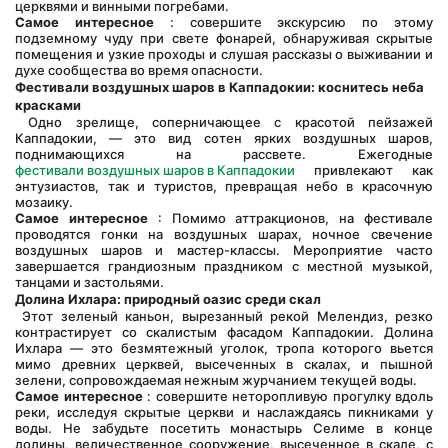
церквями и винными погребами.
Самое интересное
 : совершите экскурсию по этому 
подземному чуду при свете фонарей, обнаруживая скрытые 
помещения и узкие проходы и слушая рассказы о выживании и 
духе сообщества во время опасности.
Фестивали воздушных шаров в Каппадокии: коснитесь неба 
красками
 Одно зрелище, соперничающее с красотой пейзажей 
Каппадокии, — это вид сотен ярких воздушных шаров, 
поднимающихся на рассвете. Ежегодные 
фестивали воздушных шаров в Каппадокии
 привлекают как 
энтузиастов, так и туристов, превращая небо в красочную 
мозаику.
Самое интересное
 : Помимо аттракционов, на фестивале 
проводятся гонки на воздушных шарах, ночное свечение 
воздушных шаров и мастер-классы. Мероприятие часто 
завершается грандиозным праздником с местной музыкой, 
танцами и застольями.
Долина Ихлара: природный оазис среди скал
 Этот зеленый каньон, вырезанный рекой Мелендиз, резко 
контрастирует со скалистым фасадом Каппадокии. Долина 
Ихлара — это безмятежный уголок, тропа которого вьется 
мимо древних церквей, высеченных в скалах, и пышной 
зелени, сопровождаемая нежным журчанием текущей воды.
Самое интересное
 : совершите неторопливую прогулку вдоль 
реки, исследуя скрытые церкви и наслаждаясь пикниками у 
воды. Не забудьте посетить монастырь Селиме в конце 
долины, величественное сооружение, высеченное в скале, с 