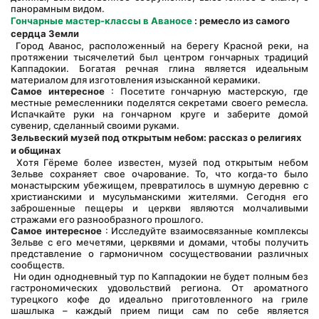
панорамным видом.
Гончарные мастер-классы в Аваносе
: ремесло из самого 
сердца Земли
 Город Аванос, расположенный на берегу Красной реки, на 
протяжении тысячелетий был центром гончарных традиций 
Каппадокии. Богатая речная глина является идеальным 
материалом для изготовления изысканной керамики.
Самое интересное
 : Посетите гончарную мастерскую, где 
местные ремесленники поделятся секретами своего ремесла. 
Испачкайте руки на гончарном круге и заберите домой 
сувенир, сделанный своими руками.
Зельвеский музей под открытым небом: рассказ о религиях 
и общинах
 Хотя Гёреме более известен, музей под открытым небом 
Зельве сохраняет свое очарование. То, что когда-то было 
монастырским убежищем, превратилось в шумную деревню с 
христианскими и мусульманскими жителями. Сегодня его 
заброшенные пещеры и церкви являются молчаливыми 
стражами его разнообразного прошлого.
Самое интересное
 : Исследуйте взаимосвязанные комплексы 
Зельве с его мечетями, церквями и домами, чтобы получить 
представление о гармоничном сосуществовании различных 
сообществ.
 Ни один однодневный тур по Каппадокии не будет полным без 
гастрономических удовольствий региона. От ароматного 
турецкого кофе до идеально приготовленного на гриле 
шашлыка – каждый прием пищи сам по себе является 