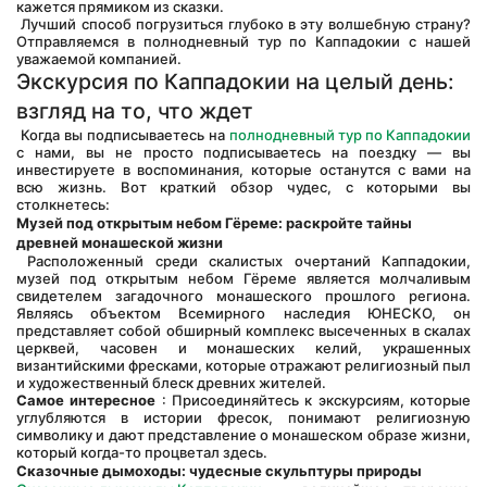
кажется прямиком из сказки.
 Лучший способ погрузиться глубоко в эту волшебную страну? 
Отправляемся в полнодневный тур по Каппадокии с нашей 
уважаемой компанией.
Экскурсия по Каппадокии на целый день: 
взгляд на то, что ждет
 Когда вы подписываетесь на 
полнодневный тур по Каппадокии
с нами, вы не просто подписываетесь на поездку — вы 
инвестируете в воспоминания, которые останутся с вами на 
всю жизнь. Вот краткий обзор чудес, с которыми вы 
столкнетесь:
Музей под открытым небом Гёреме: раскройте тайны 
древней монашеской жизни
 Расположенный среди скалистых очертаний Каппадокии, 
музей под открытым небом Гёреме является молчаливым 
свидетелем загадочного монашеского прошлого региона. 
Являясь объектом Всемирного наследия ЮНЕСКО, он 
представляет собой обширный комплекс высеченных в скалах 
церквей, часовен и монашеских келий, украшенных 
византийскими фресками, которые отражают религиозный пыл 
и художественный блеск древних жителей.
Самое интересное
 : Присоединяйтесь к экскурсиям, которые 
углубляются в истории фресок, понимают религиозную 
символику и дают представление о монашеском образе жизни, 
который когда-то процветал здесь.
Сказочные дымоходы: чудесные скульптуры природы