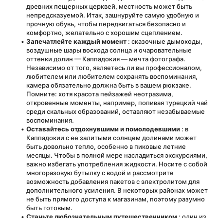
древних пещерных церквей, местность может быть 
непредсказуемой. Итак, зашнуруйте самую удобную и 
прочную обувь, чтобы передвигаться безопасно и 
комфортно, желательно с хорошим сцеплением.
Запечатлейте каждый момент
 : сказочные дымоходы, 
воздушные шары восхода солнца и очаровательные 
оттенки долин — Каппадокия — мечта фотографа. 
Независимо от того, являетесь ли вы профессионалом, 
любителем или любителем сохранять воспоминания, 
камера обязательно должна быть в вашем рюкзаке. 
Помните: хотя красота пейзажей неотразима, 
откровенные моменты, например, попивая турецкий чай 
среди скальных образований, оставляют незабываемые 
воспоминания.
Оставайтесь отдохнувшими и помолодевшими
 : в 
Каппадокии с ее залитыми солнцем долинами может 
быть довольно тепло, особенно в пиковые летние 
месяцы. Чтобы в полной мере насладиться экскурсиями, 
важно избегать употребления жидкости. Носите с собой 
многоразовую бутылку с водой и рассмотрите 
возможность добавления пакетов с электролитом для 
дополнительного усиления. В некоторых районах может 
не быть прямого доступа к магазинам, поэтому разумно 
быть готовым.
Станьте любознательным путешественником
 : один из 