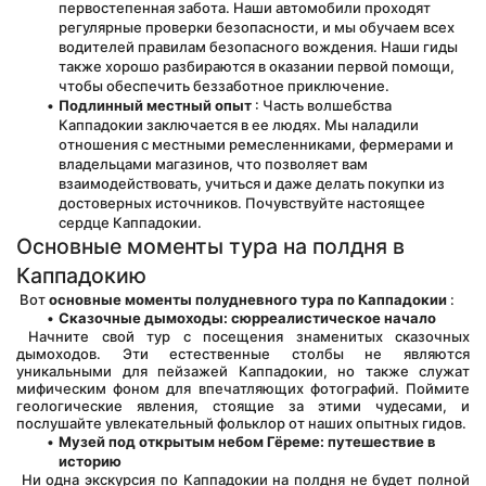
первостепенная забота. Наши автомобили проходят 
регулярные проверки безопасности, и мы обучаем всех 
водителей правилам безопасного вождения. Наши гиды 
также хорошо разбираются в оказании первой помощи, 
чтобы обеспечить беззаботное приключение.
Подлинный местный опыт
 : Часть волшебства 
Каппадокии заключается в ее людях. Мы наладили 
отношения с местными ремесленниками, фермерами и 
владельцами магазинов, что позволяет вам 
взаимодействовать, учиться и даже делать покупки из 
достоверных источников. Почувствуйте настоящее 
сердце Каппадокии.
Основные моменты тура на полдня в 
Каппадокию
 Вот 
основные моменты полудневного тура по Каппадокии
 :
Сказочные дымоходы: сюрреалистическое начало
 Начните свой тур с посещения знаменитых сказочных 
дымоходов. Эти естественные столбы не являются 
уникальными для пейзажей Каппадокии, но также служат 
мифическим фоном для впечатляющих фотографий. Поймите 
геологические явления, стоящие за этими чудесами, и 
послушайте увлекательный фольклор от наших опытных гидов.
Музей под открытым небом Гёреме: путешествие в 
историю
 Ни одна экскурсия по Каппадокии на полдня не будет полной 