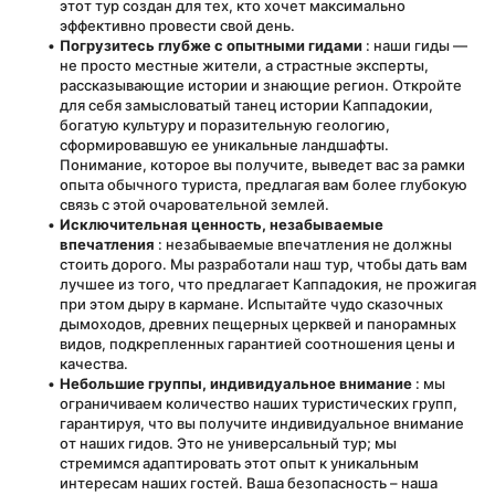
этот тур создан для тех, кто хочет максимально 
эффективно провести свой день.
Погрузитесь глубже с опытными гидами
 : наши гиды — 
не просто местные жители, а страстные эксперты, 
рассказывающие истории и знающие регион. Откройте 
для себя замысловатый танец истории Каппадокии, 
богатую культуру и поразительную геологию, 
сформировавшую ее уникальные ландшафты. 
Понимание, которое вы получите, выведет вас за рамки 
опыта обычного туриста, предлагая вам более глубокую 
связь с этой очаровательной землей.
Исключительная ценность, незабываемые 
впечатления
 : незабываемые впечатления не должны 
стоить дорого. Мы разработали наш тур, чтобы дать вам 
лучшее из того, что предлагает Каппадокия, не прожигая 
при этом дыру в кармане. Испытайте чудо сказочных 
дымоходов, древних пещерных церквей и панорамных 
видов, подкрепленных гарантией соотношения цены и 
качества.
Небольшие группы, индивидуальное внимание
 : мы 
ограничиваем количество наших туристических групп, 
гарантируя, что вы получите индивидуальное внимание 
от наших гидов. Это не универсальный тур; мы 
стремимся адаптировать этот опыт к уникальным 
интересам наших гостей. Ваша безопасность – наша 