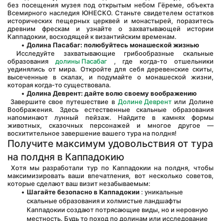
без посещения музея под открытым небом Гёреме, объекта 
Всемирного наследия ЮНЕСКО. Станьте свидетелем остатков 
исторических пещерных церквей и монастырей, поразитесь 
древним фрескам и узнайте о захватывающей истории 
Каппадокии, восходящей к византийским временам.
Долина Пасабаг: полюбуйтесь монашеской жизнью
 Исследуйте захватывающие грибообразные скальные 
образования 
долины Пасабаг
 , где когда-то отшельники 
уединялись от мира. Откройте для себя деревенские скиты, 
высеченные в скалах, и подумайте о монашеской жизни, 
которая когда-то существовала.
Долина Деврент: дайте волю своему воображению
 Завершите свое путешествие в 
Долине Деврент
 или Долине 
Воображения. Здесь естественные скальные образования 
напоминают лунный пейзаж. Найдите в камнях формы 
животных, сказочных персонажей и многое другое — 
восхитительное завершение вашего тура на полдня!
Получите максимум удовольствия от тура 
на полдня в Каппадокию
 Хотя мы разработали тур по Каппадокии на полдня, чтобы 
максимизировать ваши впечатления, вот несколько советов, 
которые сделают ваш визит незабываемым:
Шагайте безопасно в Каппадокии
 : уникальные 
скальные образования и холмистые ландшафты 
Каппадокии создают потрясающие виды, но и неровную 
местность. Будь то поход по долинам или исследование 