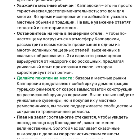
Уважайте местные обычаи
 : Каппадокия – это не просто 
туристическая достопримечательность; это дом для 
многих. Во время исследования не забывайте уважать 
местные обычаи и традиции. На ваше уважение ответят 
теплотой и гостеприимством.
Остановитесь на ночь в пещерном отеле
 . Чтобы по-
настоящему погрузиться в атмосферу Каппадокии, 
рассмотрите возможность проживания в одном из 
многочисленных пещерных отелей, высеченных в 
скальных образованиях. Эти варианты размещения 
варьируются от недорогих до роскошных, предлагая 
уникальный опыт проживания в скале, которая 
характеризует этот регион.
Делайте покупки на месте
 : базары и местные рынки 
Каппадокии представляют собой яркую демонстрацию 
турецких ремесел: от ковров замысловатой конструкции 
до расписанной вручную керамики. Вы не только найдете 
уникальные сувениры, но и покупая их у местных 
ремесленников, вы также поддерживаете сообщество и 
сохраняете традиционные ремесла.
План на закат
 : хотя многие стекаются, чтобы увидеть 
восход солнца над Каппадокией, закат не менее 
величественный. Золотой час заливает сказочные 
дымоходы и долины сюрреалистическим сиянием. 