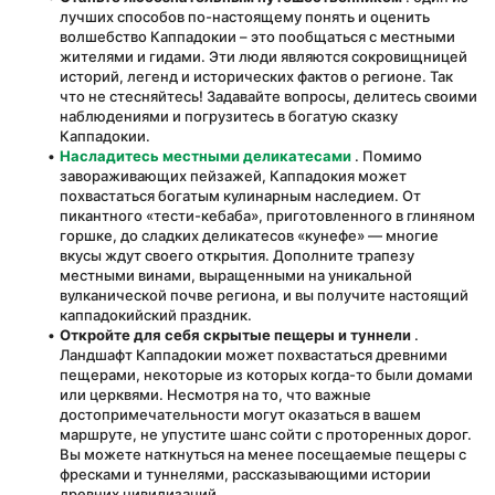
лучших способов по-настоящему понять и оценить 
волшебство Каппадокии – это пообщаться с местными 
жителями и гидами. Эти люди являются сокровищницей 
историй, легенд и исторических фактов о регионе. Так 
что не стесняйтесь! Задавайте вопросы, делитесь своими 
наблюдениями и погрузитесь в богатую сказку 
Каппадокии.
Насладитесь местными деликатесами
 . Помимо 
завораживающих пейзажей, Каппадокия может 
похвастаться богатым кулинарным наследием. От 
пикантного «тести-кебаба», приготовленного в глиняном 
горшке, до сладких деликатесов «кунефе» — многие 
вкусы ждут своего открытия. Дополните трапезу 
местными винами, выращенными на уникальной 
вулканической почве региона, и вы получите настоящий 
каппадокийский праздник.
Откройте для себя скрытые пещеры и туннели
 . 
Ландшафт Каппадокии может похвастаться древними 
пещерами, некоторые из которых когда-то были домами 
или церквями. Несмотря на то, что важные 
достопримечательности могут оказаться в вашем 
маршруте, не упустите шанс сойти с проторенных дорог. 
Вы можете наткнуться на менее посещаемые пещеры с 
фресками и туннелями, рассказывающими истории 
древних цивилизаций.