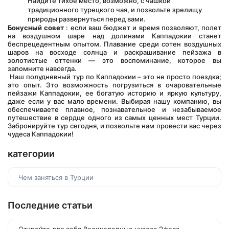
Найдите тихое место, возможно, с чашкой 
традиционного турецкого чая, и позвольте зрелищу 
природы развернуться перед вами.
Бонусный совет
 : если ваш бюджет и время позволяют, полет 
на воздушном шаре над долинами Каппадокии станет 
беспрецедентным опытом. Плавание среди сотен воздушных 
шаров на восходе солнца и раскрашивание пейзажа в 
золотистые оттенки — это воспоминание, которое вы 
запомните навсегда.
 Наш полудневный тур по Каппадокии – это не просто поездка; 
это опыт. Это возможность погрузиться в очаровательные 
пейзажи Каппадокии, ее богатую историю и яркую культуру, 
даже если у вас мало времени. Выбирая нашу компанию, вы 
обеспечиваете плавное, познавательное и незабываемое 
путешествие в сердце одного из самых ценных мест Турции. 
Забронируйте тур сегодня, и позвольте нам провести вас через 
чудеса Каппадокии!
категории
Чем заняться в Турции
Последние статьи