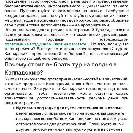
посещение туристических мест; речь идет о предоставлении 
беспрепятственного, информативного и уникального личного 
опыта. Путешествуйте с комфортом на наших автобусах с 
кондиционерами, воспользуйтесь глубокими знаниями наших 
местных гидов и воспользуйтесь возможностью разнообразить 
свое путешествие дополнительными мероприятиями.
 Введение Каппадокия, регион в центральной Турции, славится 
своим уникальным ландшафтом со сказочными дымоходами, 
подземными городами и потрясающими 
полетами на воздушном шаре на рассвете
 . Но что, если у вас 
мало времени? Вот тут-то и начинается полудневный тур по 
Каппадокии, предлагающий небольшой, но захватывающий 
опыт этого волшебного региона.
Почему стоит выбрать тур на полдня в 
Каппадокию?
 Учитывая множество достопримечательностей и впечатлений, 
которые предлагает Каппадокия, может быть сложно решить, 
с чего начать. Экскурсия по Каппадокии на полдня тщательно 
организована, чтобы посетители могли ощутить самые 
впечатляющие достопримечательности региона даже при 
плотном графике:
Идеально подходит для путешественников, которые 
ценят время
 : отправляясь в тур на полдня, вы сможете 
насладиться волшебством Каппадокии, но при этом у вас 
останется время для других занятий. Планируете ли вы 
другие приключения или вам нужно успеть на самолет, 