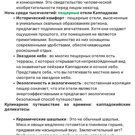
и конюшнями. Это свидетельство человеческой 
изобретательности перед лицом невзгод.
Ночь среди тысячелетий:
пещерные
отели Каппадокии
Исторический комфорт
 : пещерные отели, высеченные 
в уникальных скальных образованиях региона, 
предлагают подлинные впечатления. Хотя они создают 
ощущение прошлого, эти помещения не являются 
примитивными. Большинство из них оснащены 
современными удобствами, обеспечивающими 
роскошный отдых.
Звездное небо
 : во многих пещерных отелях есть 
террасы, с которых открывается непревзойденный вид 
на знаменитые пейзажи Каппадокии и ночное небо. 
Представьте себе, что вы потягиваете местное вино и 
смотрите на звездное небо.
Экологичность и экологичность
 : естественная изоляция 
пещер означает, что эти отели являются 
энергоэффективными и предлагают экологически 
безопасный способ путешествия.
Кулинарное путешествие во времени: каппадокийские 
деликатесы
Керамические шашлыки
 : Это не обычный шашлык. 
Мясо и овощи медленно готовятся в глиняном горшке, 
придавая им насыщенный вкус. Заключительный акт? 