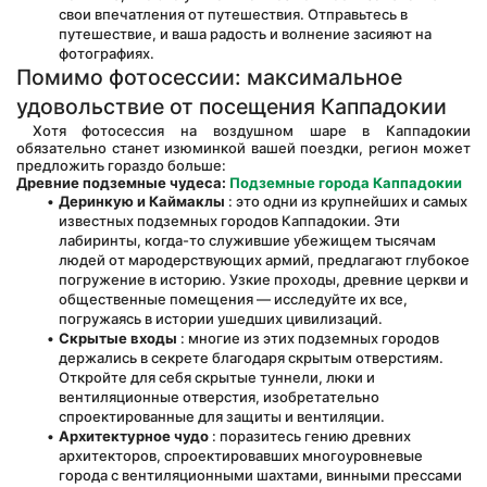
свои впечатления от путешествия. Отправьтесь в 
путешествие, и ваша радость и волнение засияют на 
фотографиях.
Помимо фотосессии: максимальное 
удовольствие от посещения Каппадокии
 Хотя фотосессия на воздушном шаре в Каппадокии 
обязательно станет изюминкой вашей поездки, регион может 
предложить гораздо больше:
Древние подземные чудеса:
Подземные города Каппадокии
Деринкую и Каймаклы
 : это одни из крупнейших и самых 
известных подземных городов Каппадокии. Эти 
лабиринты, когда-то служившие убежищем тысячам 
людей от мародерствующих армий, предлагают глубокое 
погружение в историю. Узкие проходы, древние церкви и 
общественные помещения — исследуйте их все, 
погружаясь в истории ушедших цивилизаций.
Скрытые входы
 : многие из этих подземных городов 
держались в секрете благодаря скрытым отверстиям. 
Откройте для себя скрытые туннели, люки и 
вентиляционные отверстия, изобретательно 
спроектированные для защиты и вентиляции.
Архитектурное чудо
 : поразитесь гению древних 
архитекторов, спроектировавших многоуровневые 
города с вентиляционными шахтами, винными прессами 