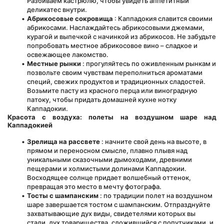
Разбиваем кастрюлю, чтобы увидеть аппетитный 
деликатес внутри.
Абрикосовые сокровища
 : Каппадокия славится своими 
абрикосами. Наслаждайтесь абрикосовыми джемами, 
курагой и выпечкой с начинкой из абрикосов. Не забудьте 
попробовать местное абрикосовое вино – сладкое и 
освежающее лакомство.
Местные рынки
 : прогуляйтесь по оживленным рынкам и 
позвольте своим чувствам переполниться ароматами 
специй, свежих продуктов и традиционных сладостей. 
Возьмите пасту из красного перца или виноградную 
патоку, чтобы придать домашней кухне нотку 
Каппадокии.
Красота с воздуха: полеты на воздушном шаре над 
Каппадокией
Зрелища на рассвете
 : начните свой день на высоте, в 
прямом и переносном смысле, плавно плывя над 
уникальными сказочными дымоходами, древними 
пещерами и холмистыми долинами Каппадокии. 
Восходящее солнце придает волшебный оттенок, 
превращая это место в мечту фотографа.
Тосты с шампанским
 : по традиции полет на воздушном 
шаре завершается тостом с шампанским. Отпразднуйте 
захватывающие дух виды, свидетелями которых вы 
стали, дух товарищества, сложившийся с попутчиками, и 