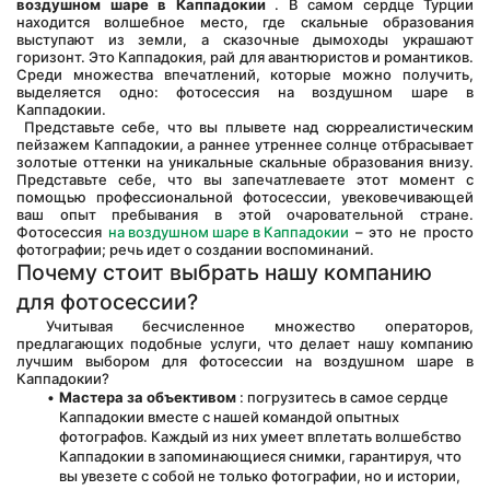
воздушном шаре в Каппадокии
 . В самом сердце Турции 
находится волшебное место, где скальные образования 
выступают из земли, а сказочные дымоходы украшают 
горизонт. Это Каппадокия, рай для авантюристов и романтиков. 
Среди множества впечатлений, которые можно получить, 
выделяется одно: фотосессия на воздушном шаре в 
Каппадокии.
 Представьте себе, что вы плывете над сюрреалистическим 
пейзажем Каппадокии, а раннее утреннее солнце отбрасывает 
золотые оттенки на уникальные скальные образования внизу. 
Представьте себе, что вы запечатлеваете этот момент с 
помощью профессиональной фотосессии, увековечивающей 
ваш опыт пребывания в этой очаровательной стране. 
Фотосессия 
на воздушном шаре в Каппадокии
 – это не просто 
фотографии; речь идет о создании воспоминаний.
Почему стоит выбрать нашу компанию 
для фотосессии?
 Учитывая бесчисленное множество операторов, 
предлагающих подобные услуги, что делает нашу компанию 
лучшим выбором для фотосессии на воздушном шаре в 
Каппадокии?
Мастера за объективом
 : погрузитесь в самое сердце 
Каппадокии вместе с нашей командой опытных 
фотографов. Каждый из них умеет вплетать волшебство 
Каппадокии в запоминающиеся снимки, гарантируя, что 
вы увезете с собой не только фотографии, но и истории, 