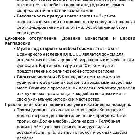
настоящее волшебство парения над одним из самых 
сюрреалистических пейзажей Земли.
Безопасность прежде всего
 : всегда выбирайте 
надежные компании по производству воздушных шаров с 
сертифицированными пилотами. Воспоминания стоят 
своих денег.
Духовное отступление: Древние монастыри и церкви 
Каппадокии
Музей под открытым небом Гёреме
 : этот объект 
Всемирного наследия ЮНЕСКО является домом для 
высеченных в скалах церквей, украшенных изысканными 
фресками. Картины датируются 10 веком и дают 
представление о религиозной истории региона.
Скрытые часовни
 : В Каппадокии есть множество 
уединенных церквей и часовен за пределами известных 
мест. Сойдите с проторенной дороги и откройте для себя 
эти духовные пристанища, каждый из которых имеет 
свою уникальную историю и мастерство.
Приключения манят: пешие прогулки и катание на лошадях.
Тропы долины
 : уникальная топография Каппадокии 
делает ее раем для любителей пеших прогулок. Такие 
тропы, как Долина любви, Долина роз и Голубиная 
долина, обещают захватывающие дух виды и 
возможность приблизиться к геологическим чудесам 
региона.