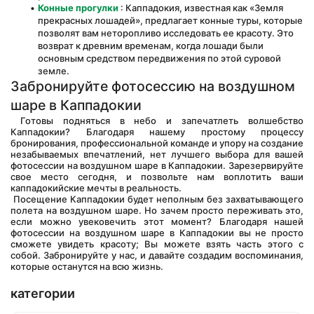
Конные прогулки
 : Каппадокия, известная как «Земля 
прекрасных лошадей», предлагает конные туры, которые 
позволят вам неторопливо исследовать ее красоту. Это 
возврат к древним временам, когда лошади были 
основным средством передвижения по этой суровой 
земле.
Забронируйте фотосессию на воздушном 
шаре в Каппадокии
 Готовы подняться в небо и запечатлеть волшебство 
Каппадокии? Благодаря нашему простому процессу 
бронирования, профессиональной команде и упору на создание 
незабываемых впечатлений, нет лучшего выбора для вашей 
фотосессии на воздушном шаре в Каппадокии. Зарезервируйте 
свое место сегодня, и позвольте нам воплотить ваши 
каппадокийские мечты в реальность.
 Посещение Каппадокии будет неполным без захватывающего 
полета на воздушном шаре. Но зачем просто переживать это, 
если можно увековечить этот момент? Благодаря нашей 
фотосессии на воздушном шаре в Каппадокии вы не просто 
сможете увидеть красоту; Вы можете взять часть этого с 
собой. Забронируйте у нас, и давайте создадим воспоминания, 
которые останутся на всю жизнь.
категории