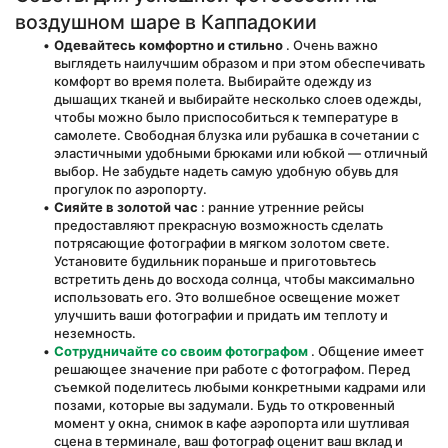
воздушном шаре в Каппадокии
Одевайтесь комфортно и стильно
 . Очень важно 
выглядеть наилучшим образом и при этом обеспечивать 
комфорт во время полета. Выбирайте одежду из 
дышащих тканей и выбирайте несколько слоев одежды, 
чтобы можно было приспособиться к температуре в 
самолете. Свободная блузка или рубашка в сочетании с 
эластичными удобными брюками или юбкой — отличный 
выбор. Не забудьте надеть самую удобную обувь для 
прогулок по аэропорту.
Сияйте в золотой час
 : ранние утренние рейсы 
предоставляют прекрасную возможность сделать 
потрясающие фотографии в мягком золотом свете. 
Установите будильник пораньше и приготовьтесь 
встретить день до восхода солнца, чтобы максимально 
использовать его. Это волшебное освещение может 
улучшить ваши фотографии и придать им теплоту и 
неземность.
Сотрудничайте со своим фотографом
 . Общение имеет 
решающее значение при работе с фотографом. Перед 
съемкой поделитесь любыми конкретными кадрами или 
позами, которые вы задумали. Будь то откровенный 
момент у окна, снимок в кафе аэропорта или шутливая 
сцена в терминале, ваш фотограф оценит ваш вклад и 