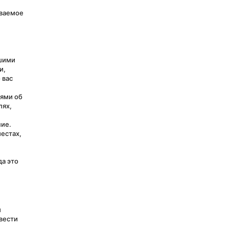
ваемое 
шими 
, 
вас 
ями об 
ях, 
ие. 
естах, 
а это 
 
вести 