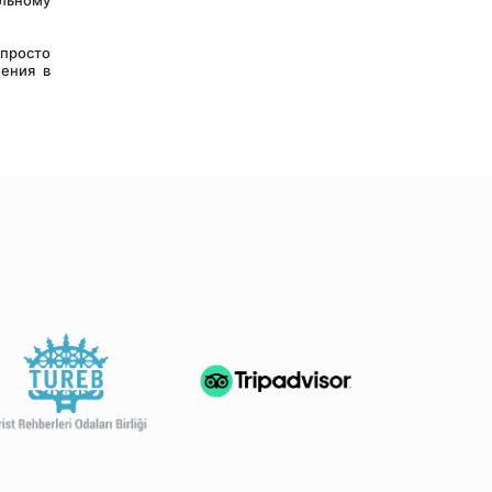
льному 
просто 
ения в 