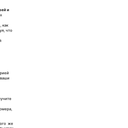
ей и 
х 
, как 
я, что 
 
рией 
ваши 
учите 
омера, 
ого же 