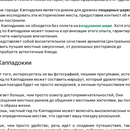
 города: Каппадокия является домом для древних 
пещерных церкв
ам исследовать эти исторические места, предоставив контекст об и
их построили.
 Каппадокию не обходится без полета на 
воздушном шаре
. Хотя это
 по Каппадокии может помочь в организации этого опыта, гарантиру
учите наилучшие впечатления.
редставляет собой восхитительное сочетание ароматов Центральной
ать лучшие местные закусочные, от роскошных ресторанов до 
опробуете аутентичные блюда.
Каппадокии
т того, интересуетесь ли вы фотографией, пешими прогулками, исто
ид по Каппадокии может составить маршрут, который удовлетворит 
аша поездка будет не просто экскурсией, а личным путешествием по 
лагает больше, чем просто осмотр достопримечательностей; Они 
осещения местных рынков до общения с местными жителями, вы пол
го образа жизни.
кошь, частный гид по Каппадокии может включать высококлассные н
к определенным местам, что сделает вашу поездку роскошной.
е, чем просто удобство; речь идет о создании путешествия, так