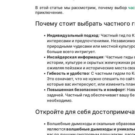
В этой статье мы рассмотрим, почему выбор 
час
приключение.
Почему стоит выбрать частного г
Индивидуальный подход
: Частный гид по 
интересами и предпочтениями. Независимо 
природными чудесами или местной культурой,
больше всего интригует.
Инсайдерская информация
: Частные гиды
истории, культуре и скрытых жемчужинах ре
оживляя пейзажи и исторические места сво
Гибкость и удобство
: С частным гидом по 
Это означает, что не нужно спешить по сайт
которые вас интересуют, или изменить план
Повышенная безопасность и комфорт
: На
задачей. Частный гид обеспечивает вашу без
необходимо.
Откройте для себя достопримеча
Волшебные дымоходы и скальные образован
являются 
волшебные дымоходы и уникаль
вас по лучшим смотровым площадкам, расска