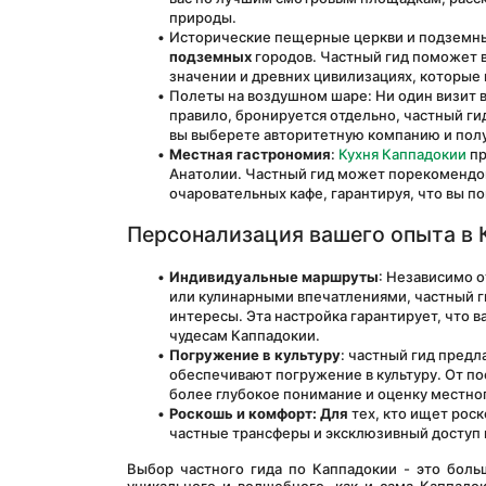
природы.
Исторические пещерные церкви и подземные
подземных
 городов. Частный гид поможет в
значении и древних цивилизациях, которые 
Полеты на воздушном шаре: Ни один визит в
правило, бронируется отдельно, частный гид
вы выберете авторитетную компанию и пол
Местная гастрономия
: 
Кухня Каппадокии
 п
Анатолии. Частный гид может порекомендов
очаровательных кафе, гарантируя, что вы п
Персонализация вашего опыта в 
Индивидуальные маршруты
: Независимо о
или кулинарными впечатлениями, частный г
интересы. Эта настройка гарантирует, что в
чудесам Каппадокии.
Погружение в культуру
: частный гид пред
обеспечивают погружение в культуру. От п
более глубокое понимание и оценку местно
Роскошь и комфорт: Для
 тех, кто ищет рос
частные трансферы и эксклюзивный доступ 
Выбор частного гида по Каппадокии - это больш