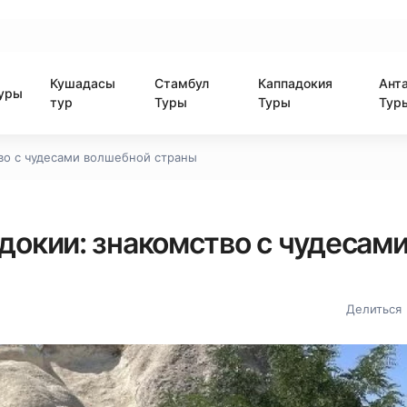
Кушадасы
Стамбул
Каппадокия
Ант
уры
тур
Туры
Туры
Тур
во с чудесами волшебной страны
докии: знакомство с чудесам
Делиться