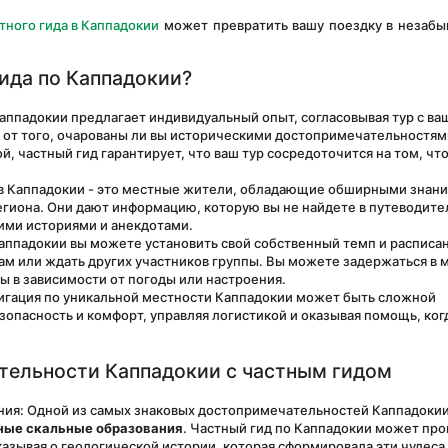
тного гида в Каппадокии
 может превратить вашу поездку в незабы
ида по Каппадокии?
Каппадокии предлагает индивидуальный опыт, согласовывая тур с ва
от того, очарованы ли вы историческими достопримечательностями
 частный гид гарантирует, что ваш тур сосредоточится на том, что 
 в Каппадокии - это местные жители, обладающие обширными знани
гиона. Они дают информацию, которую вы не найдете в путеводител
ими историями и анекдотами.
Каппадокии вы можете установить свой собственный темп и расписан
ам или ждать других участников группы. Вы можете задержаться в м
ы в зависимости от погоды или настроения.
вигация по уникальной местности Каппадокии может быть сложной 
опасность и комфорт, управляя логистикой и оказывая помощь, когд
тельности Каппадокии с частным гидом
ия: Одной из самых знаковых достопримечательностей Каппадокии
ные скальные образования
. Частный гид по Каппадокии может про
зывая о геологической истории, которая сформировала эти чудеса 