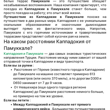
белых террас 
Памуккале
 — это путешествие обещает 
незабываемые воспоминания. Наша компания гарантирует, что 
поездка из 
Каппадокии в Памуккале
 станет больше, чем 
просто поездка на работу; это опыт всей жизни.
Путешествие из Каппадокии в Памуккале
 похоже на 
путешествие в два разных мира. Каппадокия с ее уникальными 
скальными образованиями и сказочными дымоходами 
выглядит прямо из фантастического мира. Напротив, 
Памуккале с его горячими источниками и травертиновыми 
террасами представляет собой кусочек рая на земле.
На каком расстоянии Каппадокия от 
Памуккале?
Каппадокия и Памуккале
 — два самых знаковых туристических 
направления Турции. Расстояние между ними зависит от вашей 
отправной точки в Каппадокии и вида транспорта.
Если вы за рулем
 :
 Расстояние от Гёреме (известного города в Каппадокии) 
до Памуккале на машине составляет примерно 613 
километров (или около 370 миль), а по дорогам D300 и 
D650 занимает от 7 до 9 часов.
 От Невшехира (еще одного города в регионе 
Каппадокии) до Памуккале расстояние немного больше, 
но примерно на том же уровне.
Если вы летите
 :
Между Каппадокией и Памуккале нет прямого 
коммерческого рейса
 . Большинство путешественников 