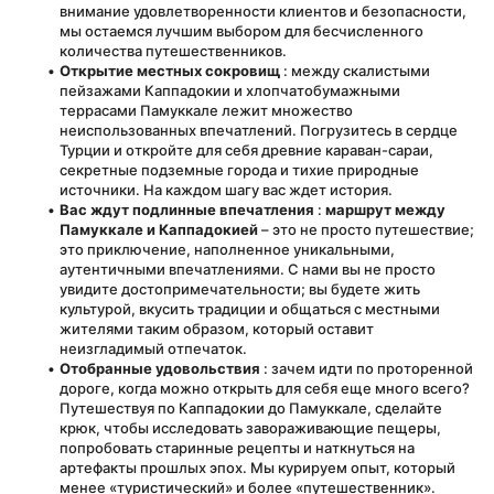
внимание удовлетворенности клиентов и безопасности, 
мы остаемся лучшим выбором для бесчисленного 
количества путешественников.
Открытие местных сокровищ
 : между скалистыми 
пейзажами Каппадокии и хлопчатобумажными 
террасами Памуккале лежит множество 
неиспользованных впечатлений. Погрузитесь в сердце 
Турции и откройте для себя древние караван-сараи, 
секретные подземные города и тихие природные 
источники. На каждом шагу вас ждет история.
Вас ждут подлинные впечатления
 : 
маршрут между 
Памуккале и Каппадокией
 – это не просто путешествие; 
это приключение, наполненное уникальными, 
аутентичными впечатлениями. С нами вы не просто 
увидите достопримечательности; вы будете жить 
культурой, вкусить традиции и общаться с местными 
жителями таким образом, который оставит 
неизгладимый отпечаток.
Отобранные удовольствия
 : зачем идти по проторенной 
дороге, когда можно открыть для себя еще много всего? 
Путешествуя по Каппадокии до Памуккале, сделайте 
крюк, чтобы исследовать завораживающие пещеры, 
попробовать старинные рецепты и наткнуться на 
артефакты прошлых эпох. Мы курируем опыт, который 
менее «туристический» и более «путешественник».