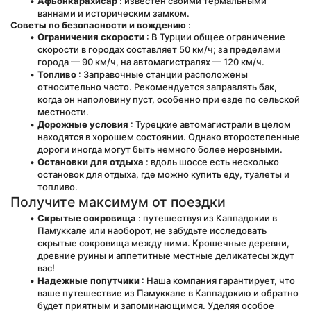
Афьонкарахисар
 : известен своими термальными 
ваннами и историческим замком.
Советы по безопасности и вождению
 :
Ограничения скорости
 : В Турции общее ограничение 
скорости в городах составляет 50 км/ч; за пределами 
города — 90 км/ч, на автомагистралях — 120 км/ч.
Топливо
 : Заправочные станции расположены 
относительно часто. Рекомендуется заправлять бак, 
когда он наполовину пуст, особенно при езде по сельской 
местности.
Дорожные условия
 : Турецкие автомагистрали в целом 
находятся в хорошем состоянии. Однако второстепенные 
дороги иногда могут быть немного более неровными.
Остановки для отдыха
 : вдоль шоссе есть несколько 
остановок для отдыха, где можно купить еду, туалеты и 
топливо.
Получите максимум от поездки
Скрытые сокровища
 : путешествуя из Каппадокии в 
Памуккале или наоборот, не забудьте исследовать 
скрытые сокровища между ними. Крошечные деревни, 
древние руины и аппетитные местные деликатесы ждут 
вас!
Надежные попутчики
 : Наша компания гарантирует, что 
ваше путешествие из Памуккале в Каппадокию и обратно 
будет приятным и запоминающимся. Уделяя особое 