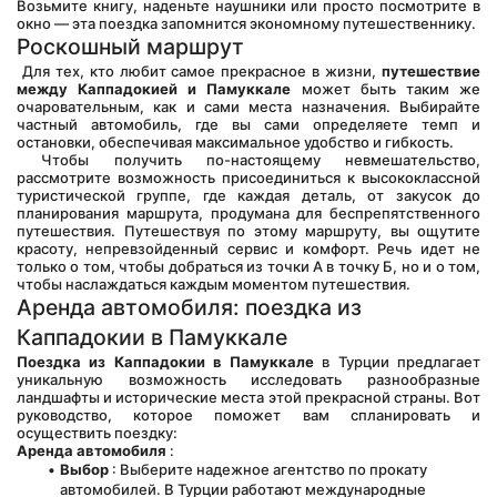
Возьмите книгу, наденьте наушники или просто посмотрите в 
окно — эта поездка запомнится экономному путешественнику.
Роскошный маршрут
 Для тех, кто любит самое прекрасное в жизни, 
путешествие 
между Каппадокией и Памуккале
 может быть таким же 
очаровательным, как и сами места назначения. Выбирайте 
частный автомобиль, где вы сами определяете темп и 
остановки, обеспечивая максимальное удобство и гибкость.
 Чтобы получить по-настоящему невмешательство, 
рассмотрите возможность присоединиться к высококлассной 
туристической группе, где каждая деталь, от закусок до 
планирования маршрута, продумана для беспрепятственного 
путешествия. Путешествуя по этому маршруту, вы ощутите 
красоту, непревзойденный сервис и комфорт. Речь идет не 
только о том, чтобы добраться из точки А в точку Б, но и о том, 
чтобы наслаждаться каждым моментом путешествия.
Аренда автомобиля: поездка из 
Каппадокии в Памуккале
Поездка из Каппадокии в Памуккале
 в Турции предлагает 
уникальную возможность исследовать разнообразные 
ландшафты и исторические места этой прекрасной страны. Вот 
руководство, которое поможет вам спланировать и 
осуществить поездку:
Аренда автомобиля
 :
Выбор
 : Выберите надежное агентство по прокату 
автомобилей. В Турции работают международные 