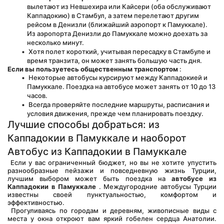
вылетают из Невшехира или Кайсери (оба обслуживают 
Каппадокию) в Стамбул, а затем перелетают другим 
рейсом в Денизли (ближайший аэропорт к Памуккале). 
Из аэропорта Денизли до Памуккале можно доехать за 
несколько минут.
 Хотя полет короткий, учитывая пересадку в Стамбуле и 
время транзита, он может занять большую часть дня.
Если вы пользуетесь общественным транспортом
 :
 Некоторые автобусы курсируют между Каппадокией и 
Памуккале. Поездка на автобусе может занять от 10 до 13 
часов.
 Всегда проверяйте последние маршруты, расписания и 
условия движения, прежде чем планировать поездку.
Лучшие способы добраться: из 
Каппадокии в Памуккале и наоборот
Автобус из Каппадокии в Памуккале
 Если у вас ограниченный бюджет, но вы не хотите упустить 
разнообразные пейзажи и повседневную жизнь Турции, 
лучшим выбором может быть поездка на 
автобусе из 
Каппадокии в Памуккале
 . Междугородние автобусы Турции 
известны своей пунктуальностью, комфортом и 
эффективностью.
 Прогуливаясь по городам и деревням, живописные виды с 
места у окна откроют вам яркий гобелен сердца Анатолии. 