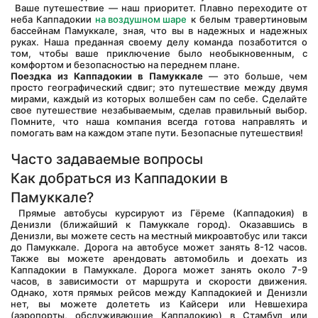
 Ваше путешествие — наш приоритет. Плавно переходите от 
неба Каппадокии 
на воздушном шаре
 к белым травертиновым 
бассейнам Памуккале, зная, что вы в надежных и надежных 
руках. Наша преданная своему делу команда позаботится о 
том, чтобы ваше приключение было необыкновенным, с 
комфортом и безопасностью на переднем плане.
Поездка из Каппадокии в Памуккале
 — это больше, чем 
просто географический сдвиг; это путешествие между двумя 
мирами, каждый из которых волшебен сам по себе. Сделайте 
свое путешествие незабываемым, сделав правильный выбор. 
Помните, что наша компания всегда готова направлять и 
помогать вам на каждом этапе пути. Безопасные путешествия!
Часто задаваемые вопросы
Как добраться из Каппадокии в 
Памуккале?
 Прямые автобусы курсируют из Гёреме (Каппадокия) в 
Денизли (ближайший к Памуккале город). Оказавшись в 
Денизли, вы можете сесть на местный микроавтобус или такси 
до Памуккале. Дорога на автобусе может занять 8-12 часов. 
Также вы можете арендовать автомобиль и доехать из 
Каппадокии в Памуккале. Дорога может занять около 7-9 
часов, в зависимости от маршрута и скорости движения. 
Однако, хотя прямых рейсов между Каппадокией и Денизли 
нет, вы можете долететь из Кайсери или Невшехира 
(аэропорты, обслуживающие Каппадокию) в Стамбул или 