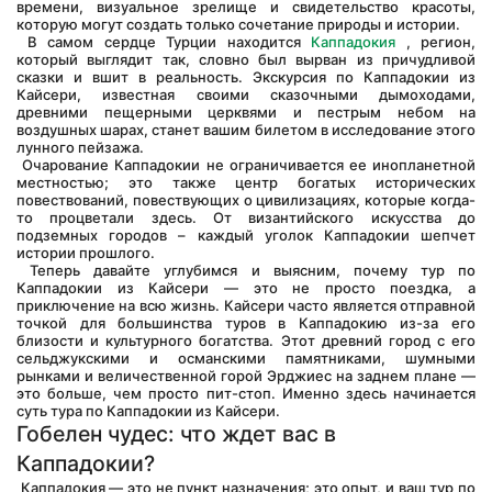
времени, визуальное зрелище и свидетельство красоты, 
которую могут создать только сочетание природы и истории.
 В самом сердце Турции находится 
Каппадокия
 , регион, 
который выглядит так, словно был вырван из причудливой 
сказки и вшит в реальность. Экскурсия по Каппадокии из 
Кайсери, известная своими сказочными дымоходами, 
древними пещерными церквями и пестрым небом на 
воздушных шарах, станет вашим билетом в исследование этого 
лунного пейзажа.
 Очарование Каппадокии не ограничивается ее инопланетной 
местностью; это также центр богатых исторических 
повествований, повествующих о цивилизациях, которые когда-
то процветали здесь. От византийского искусства до 
подземных городов – каждый уголок Каппадокии шепчет 
истории прошлого.
 Теперь давайте углубимся и выясним, почему тур по 
Каппадокии из Кайсери — это не просто поездка, а 
приключение на всю жизнь. Кайсери часто является отправной 
точкой для большинства туров в Каппадокию из-за его 
близости и культурного богатства. Этот древний город с его 
сельджукскими и османскими памятниками, шумными 
рынками и величественной горой Эрджиес на заднем плане — 
это больше, чем просто пит-стоп. Именно здесь начинается 
суть тура по Каппадокии из Кайсери.
Гобелен чудес: что ждет вас в 
Каппадокии?
 Каппадокия — это не пункт назначения; это опыт, и ваш тур по 