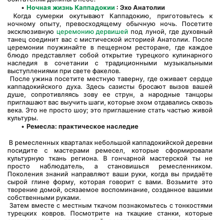
Ночная жизнь Каппадокии
: Эхо Анатолии
 Когда сумерки окутывают Каппадокию, приготовьтесь к 
ночному опыту, превосходящему обычную ночь. Посетите 
эксклюзивную 
церемонию дервишей
 под луной, где духовный 
танец соединит вас с мистической историей Анатолии. После 
церемонии поужинайте в пещерном ресторане, где каждое 
блюдо представляет собой открытие турецкого кулинарного 
наследия в сочетании с традиционными музыкальными 
выступлениями при свете факелов.
 После ужина посетите местную таверну, где оживает сердце 
каппадокийского духа. Здесь сазисты бросают вызов вашей 
душе, сопротивляясь зову ее струн, а народные танцоры 
приглашают вас выучить шаги, которые эхом отдавались сквозь 
века. Это не просто шоу; это приглашение стать частью живой 
культуры.
Ремесла: практическое наследие
 В ремесленных кварталах небольшой каппадокийской деревни 
посидите с мастерами ремесел, которые сформировали 
культурную ткань региона. В гончарной мастерской ты не 
просто наблюдатель, а становишься ремесленником. 
Поколения знаний направляют ваши руки, когда вы придаёте 
сырой глине форму, которая говорит с вами. Возьмите это 
творение домой, осязаемое воспоминание, созданное вашими 
собственными руками.
 Затем вместе с местным ткачом познакомьтесь с тонкостями 
турецких ковров. Посмотрите на ткацкие станки, которые 