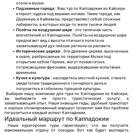
отели и музеи.
Подземные города
 : Ваш тур по Каппадокии из Кайсери 
откроет чудеса под вашими ногами. Такие города, как 
Деринкую и Каймаклы, представляют собой сложные 
лабиринты, в которых когда-то жили тысячи людей.
Полёты на воздушном шаре
 : это типичная часть 
впечатлений от Каппадокии. Полёты на воздушном шаре 
предлагают вид с высоты птичьего полета на 
захватывающий дух пейзаж региона на рассвете.
Исторические церкви
 . Эти древние церкви, высеченные 
в скале, разбросанные по территории Музея под 
открытым небом Гёреме, могут похвастаться 
потрясающими фресками, выдержавшими испытание 
временем.
Кухня и культура
 : насладитесь местной кухней, станьте 
свидетелем традиционного гончарного дела и 
погрузитесь в гобелены турецкой культуры.
 Выбирая нашу компанию для тура по Каппадокии из Кайсери, 
вы выбираете не просто туристическую услугу, а 
захватывающий опыт. Наши знающие гиды, удобный транспорт 
и хорошо спланированный маршрут позволят вам без проблем 
погрузиться в каждый аспект Каппадокии.
Идеальный маршрут по Каппадокии
 Наши кураторские туры гарантируют, что вы получите 
максимальную отдачу от поездки. Вот как будет выглядеть 