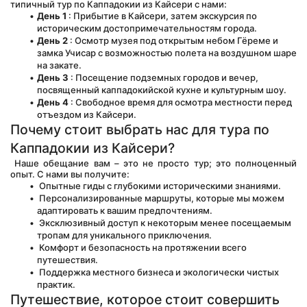
типичный тур по Каппадокии из Кайсери с нами:
День 1
 : Прибытие в Кайсери, затем экскурсия по 
историческим достопримечательностям города.
День 2
 : Осмотр музея под открытым небом Гёреме и 
замка Учисар с возможностью полета на воздушном шаре 
на закате.
День 3
 : Посещение подземных городов и вечер, 
посвященный каппадокийской кухне и культурным шоу.
День 4
 : Свободное время для осмотра местности перед 
отъездом из Кайсери.
Почему стоит выбрать нас для тура по 
Каппадокии из Кайсери?
 Наше обещание вам – это не просто тур; это полноценный 
опыт. С нами вы получите:
 Опытные гиды с глубокими историческими знаниями.
 Персонализированные маршруты, которые мы можем 
адаптировать к вашим предпочтениям.
 Эксклюзивный доступ к некоторым менее посещаемым 
тропам для уникального приключения.
 Комфорт и безопасность на протяжении всего 
путешествия.
 Поддержка местного бизнеса и экологически чистых 
практик.
Путешествие, которое стоит совершить