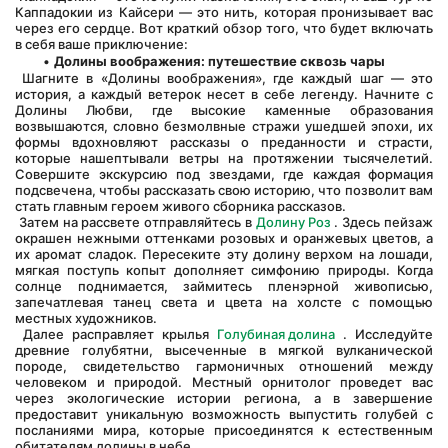
Каппадокии из Кайсери — это нить, которая пронизывает вас 
через его сердце. Вот краткий обзор того, что будет включать 
в себя ваше приключение:
Долины воображения: путешествие сквозь чары
 Шагните в «Долины воображения», где каждый шаг — это 
история, а каждый ветерок несет в себе легенду. Начните с 
Долины Любви, где высокие каменные образования 
возвышаются, словно безмолвные стражи ушедшей эпохи, их 
формы вдохновляют рассказы о преданности и страсти, 
которые нашептывали ветры на протяжении тысячелетий. 
Совершите экскурсию под звездами, где каждая формация 
подсвечена, чтобы рассказать свою историю, что позволит вам 
стать главным героем живого сборника рассказов.
 Затем на рассвете отправляйтесь в 
Долину Роз
 . Здесь пейзаж 
окрашен нежными оттенками розовых и оранжевых цветов, а 
их аромат сладок. Пересеките эту долину верхом на лошади, 
мягкая поступь копыт дополняет симфонию природы. Когда 
солнце поднимается, займитесь пленэрной живописью, 
запечатлевая танец света и цвета на холсте с помощью 
местных художников.
 Далее расправляет крылья 
Голубиная долина
 . Исследуйте 
древние голубятни, высеченные в мягкой вулканической 
породе, свидетельство гармоничных отношений между 
человеком и природой. Местный орнитолог проведет вас 
через экологические истории региона, а в завершение 
предоставит уникальную возможность выпустить голубей с 
посланиями мира, которые присоединятся к естественным 
обитателям долины в небе.