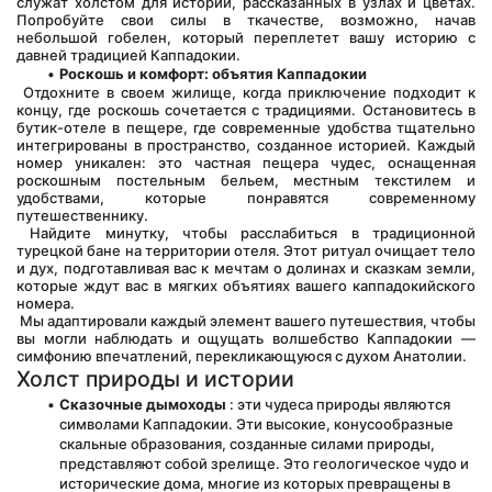
служат холстом для историй, рассказанных в узлах и цветах. 
Попробуйте свои силы в ткачестве, возможно, начав 
небольшой гобелен, который переплетет вашу историю с 
давней традицией Каппадокии.
Роскошь и комфорт: объятия Каппадокии
 Отдохните в своем жилище, когда приключение подходит к 
концу, где роскошь сочетается с традициями. Остановитесь в 
бутик-отеле в пещере, где современные удобства тщательно 
интегрированы в пространство, созданное историей. Каждый 
номер уникален: это частная пещера чудес, оснащенная 
роскошным постельным бельем, местным текстилем и 
удобствами, которые понравятся современному 
путешественнику.
 Найдите минутку, чтобы расслабиться в традиционной 
турецкой бане на территории отеля. Этот ритуал очищает тело 
и дух, подготавливая вас к мечтам о долинах и сказкам земли, 
которые ждут вас в мягких объятиях вашего каппадокийского 
номера.
 Мы адаптировали каждый элемент вашего путешествия, чтобы 
вы могли наблюдать и ощущать волшебство Каппадокии — 
симфонию впечатлений, перекликающуюся с духом Анатолии.
Холст природы и истории
Сказочные дымоходы
 : эти чудеса природы являются 
символами Каппадокии. Эти высокие, конусообразные 
скальные образования, созданные силами природы, 
представляют собой зрелище. Это геологическое чудо и 
исторические дома, многие из которых превращены в 