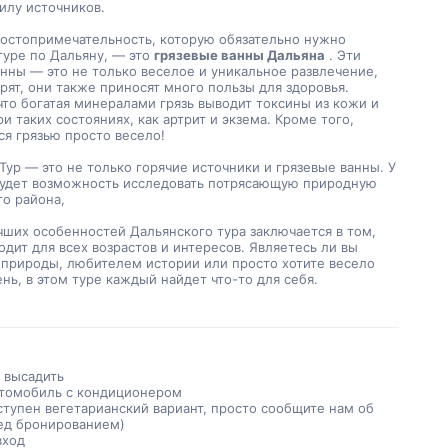
илу источников.
туре по Дальяну, — это 
грязевые ванны Дальяна
 . Эти 
нны — это не только веселое и уникальное развлечение, 
орят, они также приносят много пользы для здоровья. 
что богатая минералами грязь выводит токсины из кожи и 
и таких состояниях, как артрит и экзема. Кроме того, 
ся грязью просто весело!
будет возможность исследовать потрясающую природную 
го района,
одит для всех возрастов и интересов. Являетесь ли вы 
природы, любителем истории или просто хотите весело 
нь, в этом туре каждый найдет что-то для себя.
и высадить
томобиль с кондиционером
ступен вегетарианский вариант, просто сообщите нам об
ед бронированием)
вход