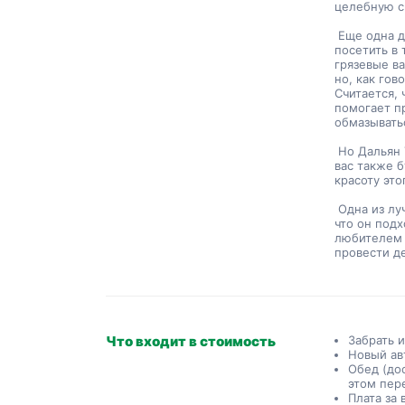
целебную с
 Еще одна достопримечательность, которую обязательно нужно 
посетить в 
грязевые ва
но, как гов
Считается, 
помогает пр
обмазывать
 Но Дальян Тур — это не только горячие источники и грязевые ванны. У 
вас также 
красоту это
 Одна из лучших особенностей Дальянского тура заключается в том, 
что он подх
любителем 
провести де
Что входит в стоимость
Забрать 
Новый ав
Обед (до
этом пер
Плата за 