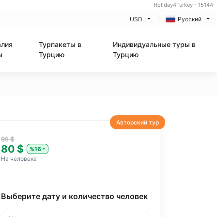
Holiday4Turkey - 15144
USD
Русский
алия
Турпакеты в
Индивидуальные туры в
ы
Турцию
Турцию
Авторский тур
95 $
80 $
%16
На человека
Выберите дату и количество человек