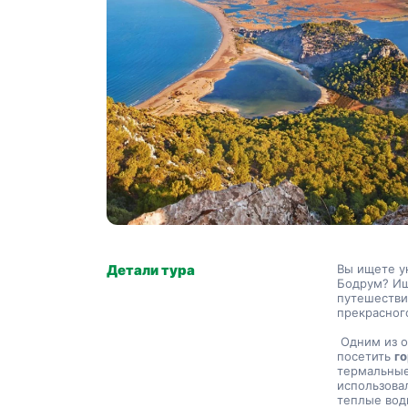
Детали тура
Вы ищете у
Бодрум? Ищ
путешествие
прекрасног
 Одним из основных моментов тура Дальян является возможность 
посетить 
г
термальные
использова
теплые воды