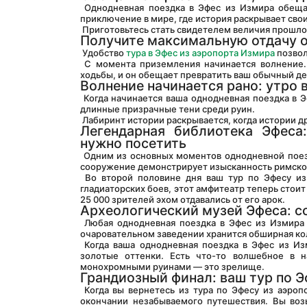
 Однодневная поездка в Эфес из Измира обещает путешествие, выходящее за рамки времени. Это не просто тур; это 
приключение в мире, где история раскрывает свои
 Приготовьтесь стать свидетелем величия прошло
Получите максимальную отдачу о
 Удобство 
тура в Эфес из аэропорта Измира
 позво
 С момента приземления начинается волнение. Завораживающий пейзаж Эфеса находится всего в нескольких минутах 
ходьбы, и он обещает превратить ваш обычный д
Волнение начинается рано: утро 
 Когда начинается ваша однодневная поездка в Эфес из Измира, восходящее солнце освещает древний город, отбрасывая 
длинные призрачные тени среди руин.
 Лабиринт истории раскрывается, когда истории 
Легендарная библиотека Эфеса:
нужно посетить
 Одним из основных моментов однодневной поездки в Эфес из Измира является библиотека Цельса. Это монументальное 
сооружение демонстрирует изысканность римской 
 Во второй половине дня ваш тур по Эфесу из аэропорта Измира приведет вас в Большой театр. Когда-то арена для 
гладиаторских боев, этот амфитеатр теперь стоит
25 000 зрителей эхом отдавались от его арок.
Археологический музей Эфеса: 
 Любая однодневная поездка в Эфес из Измира будет неполной без посещения Археологического музея Эфеса. В этом 
очаровательном заведении хранится обширная кол
 Когда ваша однодневная поездка в Эфес из Измира подходит к концу, заходящее солнце окрашивает древний город в 
золотые оттенки. Есть что-то волшебное в н
монохромными руинами — это зрелище.
Грандиозный финал: ваш тур по 
 Когда вы вернетесь из тура по Эфесу из аэропорта Измира, в поле зрения появятся огни Измира, сигнализирующие об 
окончании незабываемого путешествия. Вы воз