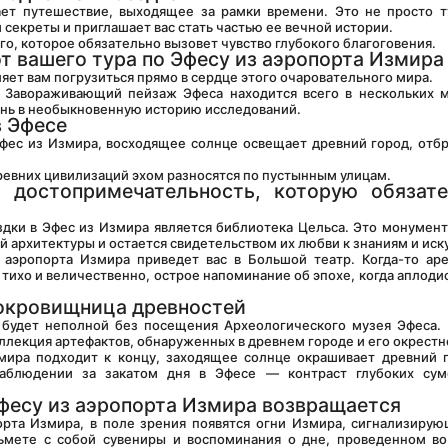
 секреты и приглашает вас стать частью ее вечной истории.
го, которое обязательно вызовет чувство глубокого благоговения.
т вашего тура по Эфесу из аэропорта Измира
ляет вам погрузиться прямо в сердце этого очаровательного мира.
ень в необыкновенную историю исследований.
в Эфесе
древних цивилизаций эхом разносятся по пустынным улицам.
 достопримечательность, которую обязате
архитектуры и остается свидетельством их любви к знаниям и иску
 тихо и величественно, острое напоминание об эпохе, когда аплоди
сокровищница древностей
лекция артефактов, обнаруженных в древнем городе и его окрестн
аблюдении за закатом дня в Эфесе — контраст глубоких суме
Эфесу из аэропорта Измира возвращается
ьмете с собой сувениры и воспоминания о дне, проведенном во