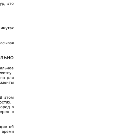
льно 
сству.
сменты 
остях.
рек с 
 время 