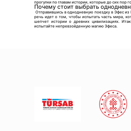
прогулки по главам истории, которые до сих пор г
Почему стоит выбрать однодневн
 Отправившись в однодневную поездку в Эфес из Измира, вы никогда не пожалеете. Дело не только в исторических местах; 
речь идет о том, чтобы испытать часть мира, ко
шепчет истории о древних цивилизациях. Итак
испытайте непревзойденную магию Эфеса.