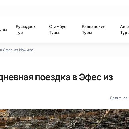
Кушадасы
Стамбул
Каппадокия
Ант
уры
тур
Туры
Туры
Тур
в Эфес из Измира
невная поездка в Эфес из
Делиться