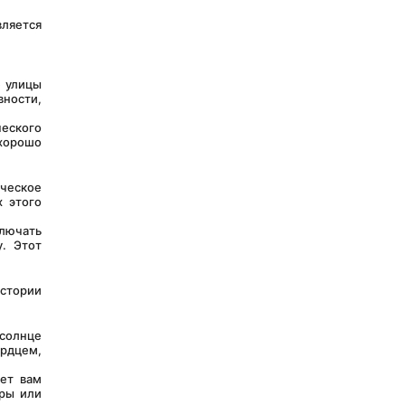
 улицы 
ности, 
ского 
орошо 
ческое 
 этого 
 Этот 
рдцем, 
ры или 