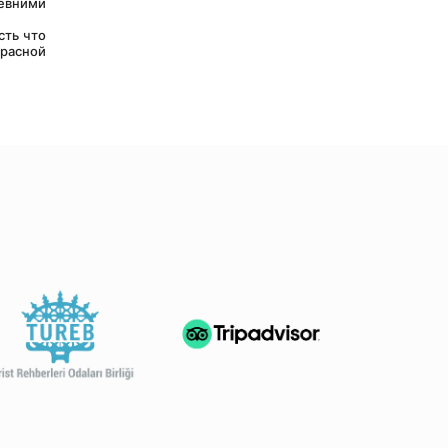
вними 
расной 