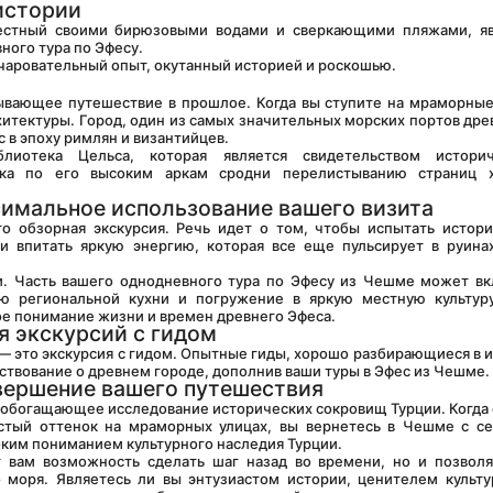
истории
ного тура по Эфесу.
 очаровательный опыт, окутанный историей и роскошью.
ывающее путешествие в прошлое. Когда вы ступите на мраморные
хитектуры. Город, один из самых значительных морских портов древ
в эпоху римлян и византийцев.
лиотека Цельса, которая является свидетельством историче
улка по его высоким аркам сродни перелистыванию страниц х
симальное использование вашего визита
о обзорная экскурсия. Речь идет о том, чтобы испытать истори
 и впитать яркую энергию, которая все еще пульсирует в руинах
ю региональной кухни и погружение в яркую местную культуру.
 понимание жизни и времен древнего Эфеса.
я экскурсий с гидом
ествование о древнем городе, дополнив ваши туры в Эфес из Чешме.
авершение вашего путешествия
стый оттенок на мраморных улицах, вы вернетесь в Чешме с се
ким пониманием культурного наследия Турции.
 моря. Являетесь ли вы энтузиастом истории, ценителем культу