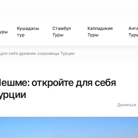
Кушадасы
Стамбул
Каппадокия
Ант
уры
тур
Туры
Туры
Тур
 для себя древние сокровища Турции
Чешме: откройте для себя
урции
Делиться