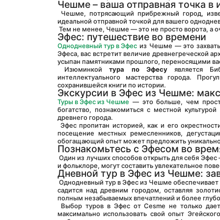
Чешме – ваша отправная точка в 
 Чешме, потрясающий прибрежный город, известный своими бирюзовыми водами и сверкающими пляжами, является 
идеальной отправной точкой для вашего одноднев
 Тем не менее, Чешме — это не просто ворота, а
Эфес: путешествие во времени
Однодневный тур в Эфес
 из Чешме — это захват
Эфеса, вас встретит величие древнегреческой ар
усыпан памятниками прошлого, переносящими вас 
 Изюминкой 
тура по Эфесу
 является Биб
интеллектуального мастерства города. Прог
сохранившейся книги по истории.
Экскурсии в Эфес из Чешме: мак
Туры в Эфес из Чешме
 — это больше, чем прост
богатство, познакомиться с местной культурой
древнего города.
 Эфес пропитан историей, как и его окрестности. Часть вашего однодневного тура по Эфесу из Чешме может включать 
посещение местных ремесленников, дегустаци
обогащающий опыт может предложить уникальное
Познакомьтесь с Эфесом во врем
 Один из лучших способов открыть для себя Эфес — это экскурсия с гидом. Опытные гиды, хорошо разбирающиеся в истории 
и фольклоре, могут составить увлекательное пов
Дневной тур в Эфес из Чешме: з
 Однодневный тур в Эфес из Чешме обеспечивает обогащающее исследование исторических сокровищ Турции. Когда солнце 
садится над древним городом, оставляя золоти
полным незабываемых впечатлений и более глубо
 Выбор туров в Эфес от Cesme не только дает вам возможность сделать шаг назад во времени, но и позволяет вам 
максимально использовать свой опыт Эгейского