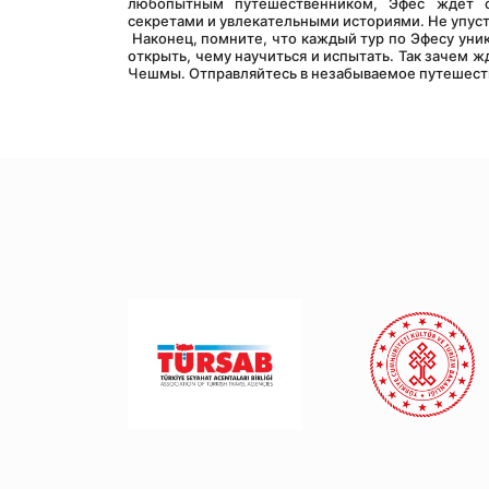
любопытным путешественником, Эфес ждет с
секретами и увлекательными историями. Не упуст
 Наконец, помните, что каждый тур по Эфесу уникален, отражая индивидуальность самого древнего города. Всегда есть что 
открыть, чему научиться и испытать. Так зачем ж
Чешмы. Отправляйтесь в незабываемое путешеств