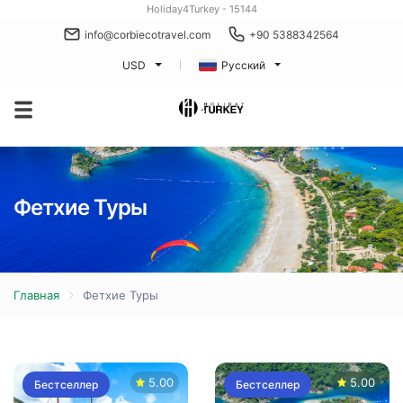
Holiday4Turkey - 15144
info@corbiecotravel.com
+90 5388342564
USD
Русский
Фетхие Туры
Главная
Фетхие Туры
5.00
5.00
Бестселлер
Бестселлер