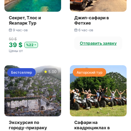
Секрет, Тлос и
Джип-сафари в
Якапарк Тур
Фетхие
9 час-ов
6 час-ов
50 $
Отправить заявку
39 $
%22
Цены от
5.00
Бестселлер
Авторский тур
Экскурсия по
Сафари на
городу-призраку
квадроциклах в