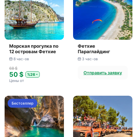
Морская прогулка по
Фетхие
12 островам Фетхие
Параглайдинг
8 час-ов
3 час-ов
68 $
Отправить заявку
50 $
%26
Цены от
Бестселлер