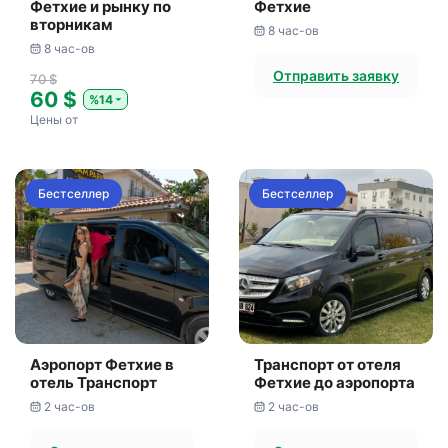
Фетхие и рынку по
Фетхие
вторникам
8 час-ов
8 час-ов
Отправить заявку
70 $
60 $
%14
Цены от
Бестселлер
Бестселлер
Аэропорт Фетхие в
Транспорт от отеля
отель Транспорт
Фетхие до аэропорта
2 час-ов
2 час-ов