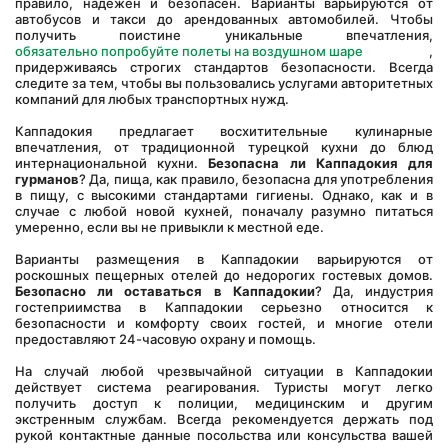
правило, надежен и безопасен. Варианты варьируются от 
автобусов и такси до арендованных автомобилей. Чтобы 
получить поистине уникальные впечатления, 
обязательно попробуйте полеты на воздушном шаре
 , 
придерживаясь строгих стандартов безопасности. Всегда 
следите за тем, чтобы вы пользовались услугами авторитетных 
компаний для любых транспортных нужд.
Каппадокия предлагает восхитительные кулинарные 
впечатления, от традиционной турецкой кухни до блюд 
интернациональной кухни. 
Безопасна ли Каппадокия для 
гурманов
? Да, пища, как правило, безопасна для употребления 
в пищу, с высокими стандартами гигиены. Однако, как и в 
случае с любой новой кухней, поначалу разумно питаться 
умеренно, если вы не привыкли к местной еде.
Варианты размещения в Каппадокии варьируются от 
роскошных пещерных отелей до недорогих гостевых домов. 
Безопасно ли оставаться в Каппадокии
? Да, индустрия 
гостеприимства в Каппадокии серьезно относится к 
безопасности и комфорту своих гостей, и многие отели 
предоставляют 24-часовую охрану и помощь.
На случай любой чрезвычайной ситуации в Каппадокии 
действует система реагирования. Туристы могут легко 
получить доступ к полиции, медицинским и другим 
экстренным службам. Всегда рекомендуется держать под 
рукой контактные данные посольства или консульства вашей 