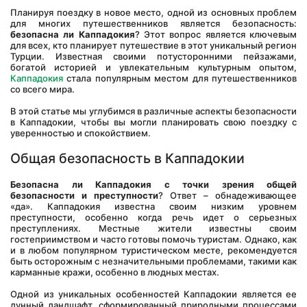
Планируя поездку в новое место, одной из основных проблем 
для многих путешественников является безопасность: 
безопасна ли Каппадокия
? Этот вопрос является ключевым 
для всех, кто планирует путешествие в этот уникальный регион 
Турции. Известная своими потусторонними пейзажами, 
богатой историей и увлекательным культурным опытом, 
Каппадокия
 стала популярным местом для путешественников 
со всего мира. 
В этой статье мы углубимся в различные аспекты безопасности 
в Каппадокии, чтобы вы могли планировать свою поездку с 
уверенностью и спокойствием.
Общая безопасность в Каппадокии
Безопасна ли Каппадокия с точки зрения общей 
безопасности и преступности
? Ответ – обнадеживающее 
«да». Каппадокия известна своим низким уровнем 
преступности, особенно когда речь идет о серьезных 
преступлениях. Местные жители известны своим 
гостеприимством и часто готовы помочь туристам. Однако, как 
и в любом популярном туристическом месте, рекомендуется 
быть осторожным с незначительными проблемами, такими как 
карманные кражи, особенно в людных местах.
Одной из уникальных особенностей Каппадокии является ее 
лунный ландшафт, сформированный природными процессами 