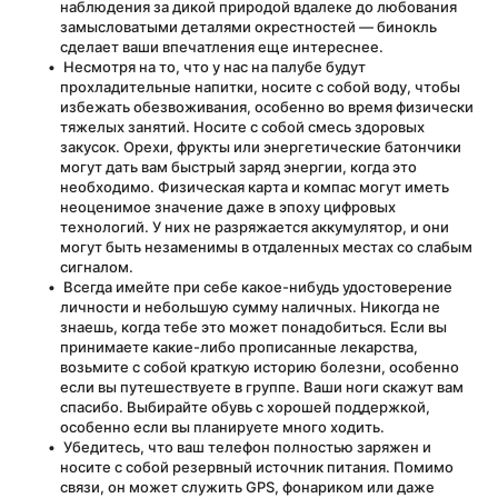
наблюдения за дикой природой вдалеке до любования 
замысловатыми деталями окрестностей — бинокль 
сделает ваши впечатления еще интереснее.
 Несмотря на то, что у нас на палубе будут 
прохладительные напитки, носите с собой воду, чтобы 
избежать обезвоживания, особенно во время физически 
тяжелых занятий. Носите с собой смесь здоровых 
закусок. Орехи, фрукты или энергетические батончики 
могут дать вам быстрый заряд энергии, когда это 
необходимо. Физическая карта и компас могут иметь 
неоценимое значение даже в эпоху цифровых 
технологий. У них не разряжается аккумулятор, и они 
могут быть незаменимы в отдаленных местах со слабым 
сигналом.
 Всегда имейте при себе какое-нибудь удостоверение 
личности и небольшую сумму наличных. Никогда не 
знаешь, когда тебе это может понадобиться. Если вы 
принимаете какие-либо прописанные лекарства, 
возьмите с собой краткую историю болезни, особенно 
если вы путешествуете в группе. Ваши ноги скажут вам 
спасибо. Выбирайте обувь с хорошей поддержкой, 
особенно если вы планируете много ходить.
 Убедитесь, что ваш телефон полностью заряжен и 
носите с собой резервный источник питания. Помимо 
связи, он может служить GPS, фонариком или даже 