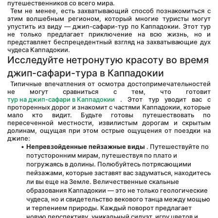
путешественников со всего мира.
 Тем не менее, есть захватывающий способ познакомиться с 
этим волшебным регионом, который многие туристы могут 
упустить из виду — джип-сафари-тур по Каппадокии. Этот тур 
не только предлагает приключение на всю жизнь, но и 
представляет беспрецедентный взгляд на захватывающие дух 
чудеса Каппадокии.
Исследуйте нетронутую красоту во время 
джип-сафари-тура в Каппадокии
 Типичные впечатления от осмотра достопримечательностей 
не могут сравниться с тем, что готовит 
тур на джип-сафари в Каппадокии
 . Этот тур уводит вас с 
проторенных дорог и знакомит с частями Каппадокии, которые 
мало кто видит. Будьте готовы путешествовать по 
пересеченной местности, извилистым дорогам и скрытым 
долинам, ощущая при этом острые ощущения от поездки на 
джипе:
Непревзойденные пейзажные виды
 . Путешествуйте по 
потусторонним мирам, путешествуя по плато и 
погружаясь в долины. Полюбуйтесь потрясающими 
пейзажами, которые заставят вас задуматься, находитесь 
ли вы еще на Земле. Величественные скальные 
образования Каппадокии — это не только геологические 
чудеса, но и свидетельство векового танца между мощью 
и терпением природы. Каждый поворот предлагает 
новую перспективу, уникальный силуэт, игру цветов и 