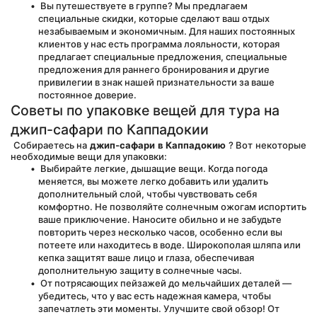
 Вы путешествуете в группе? Мы предлагаем 
специальные скидки, которые сделают ваш отдых 
незабываемым и экономичным. Для наших постоянных 
клиентов у нас есть программа лояльности, которая 
предлагает специальные предложения, специальные 
предложения для раннего бронирования и другие 
привилегии в знак нашей признательности за ваше 
постоянное доверие.
Советы по упаковке вещей для тура на 
джип-сафари по Каппадокии
 Собираетесь на 
джип-сафари в Каппадокию
 ? Вот некоторые 
необходимые вещи для упаковки:
 Выбирайте легкие, дышащие вещи. Когда погода 
меняется, вы можете легко добавить или удалить 
дополнительный слой, чтобы чувствовать себя 
комфортно. Не позволяйте солнечным ожогам испортить 
ваше приключение. Наносите обильно и не забудьте 
повторить через несколько часов, особенно если вы 
потеете или находитесь в воде. Широкополая шляпа или 
кепка защитят ваше лицо и глаза, обеспечивая 
дополнительную защиту в солнечные часы.
 От потрясающих пейзажей до мельчайших деталей — 
убедитесь, что у вас есть надежная камера, чтобы 
запечатлеть эти моменты. Улучшите свой обзор! От 