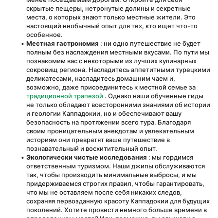
скрытые пещеры, нетронутые долины и секретные 
места, о которых знают только местные жители. Это 
настоящий необычный опыт для тех, кто ищет что-то 
особенное.
Местная гастрономия
 : ни одно путешествие не будет 
полным без наслаждения местными вкусами. По пути мы 
познакомим вас с некоторыми из лучших кулинарных 
сокровищ региона. Насладитесь аппетитными турецкими 
деликатесами, насладитесь домашним чаем и, 
возможно, даже присоединитесь к местной семье за 
традиционной трапезой
 . Однако наши обученные гиды 
не только обладают всесторонними знаниями об истории 
и геологии Каппадокии, но и обеспечивают вашу 
безопасность на протяжении всего тура. Благодаря 
своим проницательным анекдотам и увлекательным 
историям они превратят ваше путешествие в 
познавательный и восхитительный опыт.
Экологически чистые исследования
 : мы гордимся 
ответственным туризмом. Наши джипы обслуживаются 
так, чтобы производить минимальные выбросы, и мы 
придерживаемся строгих правил, чтобы гарантировать, 
что мы не оставляем после себя никаких следов, 
сохраняя первозданную красоту Каппадокии для будущих 
поколений. Хотите провести немного больше времени в 