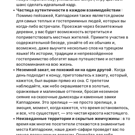
шанс сделать идеальный кадр.
Частица аутентичности в каждом взаимодействии
 : 
Помимо пейзажей, Каппадокия также является домом 
для самых теплых и гостеприимных людей, которых вы 
когда-либо встречали. Проезжая через безмятежные 
деревни, у вас будет возможность встретиться и 
поприветствовать местных жителей. Примите участие в 
содержательной беседе, узнайте об их обычаях и, 
возможно, даже выучите несколько слов на турецком 
языке! Их истории, традиции и непревзойденное 
гостеприимство обогатят ваше путешествие и оставят 
воспоминания на всю жизнь.
Неземной закат, не похожий ни на один другой
 . Когда 
день подходит к концу, приготовьтесь к закату, который, 
кажется, был вырван прямо из сна. С трепетом 
наблюдайте, как небо окрашивается в золотые, 
оранжевые и малиновые оттенки, бросая неземное 
сияние на сказочные дымоходы и каменные замки 
Каппадокии. Это зрелище — не просто зрелище, а 
эмоция, момент, когда кажется, что время остановилось, 
и все, что существует, — это чистая красота настоящего.
Неизведанные территории и скрытые жемчужины
 : в то 
время как многие посетители стекаются в знаменитые 
места Каппадокии, наше джип-сафари проведет вас по 
менее посещаемым дорогам. Откройте для себя 