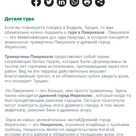
Детали тура
Если вы планируете поездку в Бодрум, Турция, то вам 
обязательно нужно подумать о 
туре в Памуккале
 . Памуккале 
— это захватывающее дух чудо природы, в котором находятся 
знаменитые травертины Памуккале и древний город 
Иераполис.
Травертины Памуккале
 представляют собой серию 
потрясающих белых террас, которые были сформированы за 
тысячи лет горячими источниками, протекающими через этот 
район. Вид на эти террасы действительно внушает 
благоговейный трепет, и их обязательно нужно увидеть всем, 
кто посещает Турцию.
 Но Памуккале — это больше, чем просто травертины. Здесь 
также находится 
древний город Иераполис
 , который когда-то 
был процветающим римским городом. Сегодня посетители 
могут осмотреть руины этого древнего города, в том числе 
амфитеатр, римские бани и древнюю агору.
 Одна из самых увлекательных частей
Древний город 
Иераполис — это 
Некрополь,
 огромное кладбище с тысячами 
гробниц. Некрополь является свидетельством богатой 
истории этого района и обязателен к посещению всем, кто 