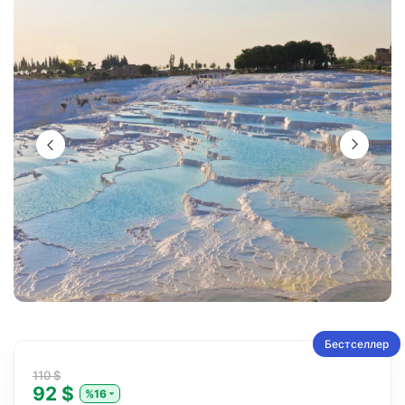
Бестселлер
110 $
92 $
%16