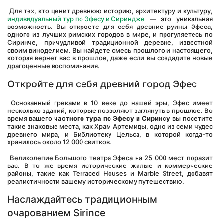
 Для тех, кто ценит древнюю историю, архитектуру и культуру, 
индивидуальный тур по Эфесу и Сириндже
 — это уникальная 
возможность. Вы откроете для себя древние руины Эфеса, 
одного из лучших римских городов в мире, и прогуляетесь по 
Сиринче, причудливой традиционной деревне, известной 
своим виноделием. Вы найдете смесь прошлого и настоящего, 
которая вернет вас в прошлое, даже если вы создадите новые 
драгоценные воспоминания.
Откройте для себя древний город Эфес
 Основанный греками в 10 веке до нашей эры, Эфес имеет 
несколько зданий, которые позволяют заглянуть в прошлое. Во 
время вашего 
частного тура по Эфесу и Сиринсу
 вы посетите 
такие знаковые места, как Храм Артемиды, одно из семи чудес 
древнего мира, и Библиотеку Цельса, в которой когда-то 
хранилось около 12 000 свитков.
 Великолепие Большого театра Эфеса на 25 000 мест поразит 
вас. В то же время исторические жилые и коммерческие 
районы, такие как Terraced Houses и Marble Street, добавят 
реалистичности вашему историческому путешествию.
Наслаждайтесь традиционным 
очарованием Sirince