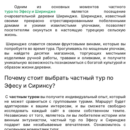
 Одним из основных моментов частного 
тура по Эфесу и Шириндже
 является посещение 
очаровательной деревни Шириндже. Шириндже, известный 
своими прекрасно отреставрированными побеленными 
домами и узкими извилистыми улочками, позволяет 
посетителям окунуться в настоящую турецкую сельскую 
жизнь.
 Шириндже славится своими фруктовыми винами, которые вы 
попробуете во время тура. Прогуливаясь по мощеным улочкам, 
вы найдете десятки магазинов, торгующих местными 
изделиями ручной работы, травами и оливками, и получите 
уникальную возможность познакомиться с богатой культурой и 
образом жизни деревни.
Почему стоит выбрать частный тур по 
Эфесу и Сиринсу?
 С 
частным туром
 вы получите индивидуальный опыт, который 
не может сравниться с групповыми турами. Маршрут будет 
адаптирован к вашим интересам, и вы сможете свободно 
исследовать каждый сайт в своем собственном темпе. 
Независимо от того, являетесь ли вы любителем истории или 
винным энтузиастом, частный тур по Эфесу и Сириндже 
подарит вам незабываемые впечатления. Ознакомьтесь с 
основными моментами тура: