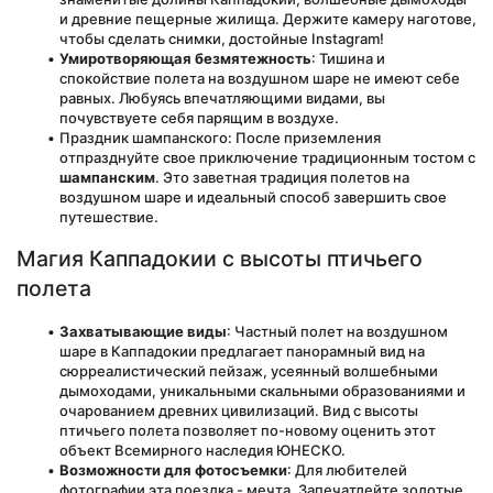
и древние пещерные жилища. Держите камеру наготове, 
чтобы сделать снимки, достойные Instagram!
Умиротворяющая безмятежность
: Тишина и 
спокойствие полета на воздушном шаре не имеют себе 
равных. Любуясь впечатляющими видами, вы 
почувствуете себя парящим в воздухе.
Праздник шампанского: После приземления 
отпразднуйте свое приключение традиционным тостом с 
шампанским
. Это заветная традиция полетов на 
воздушном шаре и идеальный способ завершить свое 
путешествие.
Магия Каппадокии с высоты птичьего 
полета
Захватывающие виды
: Частный полет на воздушном 
шаре в Каппадокии предлагает панорамный вид на 
сюрреалистический пейзаж, усеянный волшебными 
дымоходами, уникальными скальными образованиями и 
очарованием древних цивилизаций. Вид с высоты 
птичьего полета позволяет по-новому оценить этот 
объект Всемирного наследия ЮНЕСКО.
Возможности для фотосъемки
: Для любителей 
фотографии эта поездка - мечта. Запечатлейте золотые 