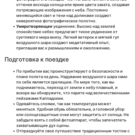
оттенки восхода солнца или яркие цвета заката, создавая 
потрясающие изображения с неба. Постоянно 
меняющийся свет и тени над долинами создают 
невероятное фотографическое полотно.
Умиротворяющее
 уединение: Высоко над землей 
спокойствие небес предлагает тихое уединение от 
суетливого мира внизу. Легкий ветерок и мягкий гул 
воздушного шара создают медитативный опыт, 
приглашая вас к размышлениям и омоложению.
Подготовка к поездке
По прибытии вас проинструктируют о безопасности и 
плане полета на день. Надувание воздушного шара само 
по себе является зрелищем. По мере того, как вы 
поднимаетесь, переход от земли к небу плавный, и 
вскоре вы обнаружите, что парите над величественными 
пейзажами Каппадокии.
Одевайтесь слоями, так как температура может 
меняться. Удобная обувь обязательна, а головной убор 
или солнцезащитные очки могут защитить от солнца. Не 
забудьте взять с собой фотоаппарат, чтобы запечатлеть 
захватывающие дух сцены.
Отпразднуйте свое путешествие традиционным тостом с 