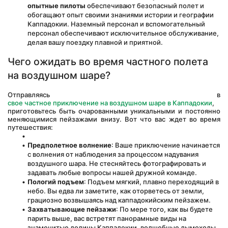
опытные пилоты
 обеспечивают безопасный полет и 
обогащают опыт своими знаниями истории и географии 
Каппадокии. Наземный персонал и вспомогательный 
персонал обеспечивают исключительное обслуживание, 
делая вашу поездку плавной и приятной.
Чего ожидать во время частного полета 
на воздушном шаре?
Отправляясь в 
свое частное приключение на воздушном шаре в Каппадокии
, 
приготовьтесь быть очарованными уникальными и постоянно 
меняющимися пейзажами внизу. Вот что вас ждет во время 
путешествия:
Предполетное волнение
: Ваше приключение начинается 
с волнения от наблюдения за процессом надувания 
воздушного шара. Не стесняйтесь фотографировать и 
задавать любые вопросы нашей дружной команде.
Пологий подъем
: Подъем мягкий, плавно переходящий в 
небо. Вы едва ли заметите, как оторветесь от земли, 
грациозно возвышаясь над каппадокийским пейзажем.
Захватывающие пейзажи
: По мере того, как вы будете 
парить выше, вас встретят панорамные виды на 
знаменитые долины Каппадокии, волшебные дымоходы 