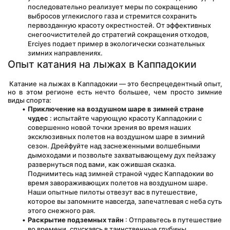
последовательно реализует меры по сокращению 
выбросов углекислого газа и стремится сохранить 
первозданную красоту окрестностей. От эффективных 
снегоочистителей до стратегий сокращения отходов, 
Erciyes подает пример в экологически сознательных 
зимних направлениях.
Опыт катания на лыжах в Каппадокии
 Катание на лыжах в Каппадокии — это беспрецедентный опыт, 
но в этом регионе есть нечто большее, чем просто зимние 
виды спорта:
Приключение на воздушном шаре в зимней стране 
чудес
 : испытайте чарующую красоту Каппадокии с 
совершенно новой точки зрения во время наших 
эксклюзивных полетов на воздушном шаре в зимний 
сезон. Дрейфуйте над заснеженными волшебными 
дымоходами и позвольте захватывающему дух пейзажу 
развернуться под вами, как ожившая сказка. 
Поднимитесь над зимней страной чудес Каппадокии во 
время завораживающих полетов на воздушном шаре. 
Наши опытные пилоты отвезут вас в путешествие, 
которое вы запомните навсегда, запечатлевая с неба суть 
этого снежного рая.
Раскрытие подземных тайн
 : Отправьтесь в путешествие 
во времени, спускаясь в таинственные глубины 