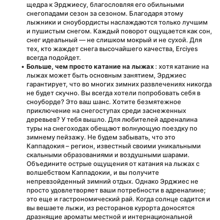
щедра к Эрджиесу, благословляя его обильными 
снегопадами сезон за сезоном. Благодаря этому 
лыжники и сноубордисты наслаждаются только лучшим 
и пушистым снегом. Каждый поворот ощущается как сон, 
снег идеальный — не слишком мокрый и не сухой. Для 
тех, кто жаждет снега высочайшего качества, Erciyes 
всегда подойдет.
Больше, чем просто катание на лыжах
 : хотя катание на 
лыжах может быть основным занятием, Эрджиес 
гарантирует, что во многих зимних развлечениях никогда 
не будет скучно. Вы всегда хотели попробовать себя в 
сноуборде? Это ваш шанс. Хотите безмятежное 
приключение на снегоступах среди заснеженных 
деревьев? У тебя вышло. Для любителей адреналина 
туры на снегоходах обещают волнующую поездку по 
зимнему пейзажу. Не будем забывать, что это 
Каппадокия – регион, известный своими уникальными 
скальными образованиями и воздушными шарами. 
Объедините острые ощущения от катания на лыжах с 
волшебством Каппадокии, и вы получите 
непревзойденный зимний отдых. Однако Эрджиес не 
просто удовлетворяет ваши потребности в адреналине; 
это еще и гастрономический рай. Когда солнце садится и 
вы вешаете лыжи, из ресторанов курорта доносятся 
дразнящие ароматы местной и интернациональной 