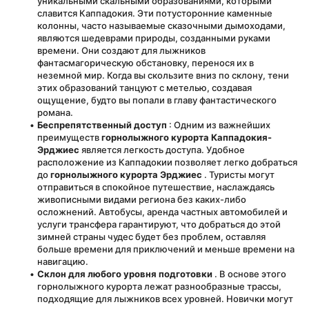
уникальными скальными образованиями, которыми 
славится Каппадокия. Эти потусторонние каменные 
колонны, часто называемые сказочными дымоходами, 
являются шедеврами природы, созданными руками 
времени. Они создают для лыжников 
фантасмагорическую обстановку, перенося их в 
неземной мир. Когда вы скользите вниз по склону, тени 
этих образований танцуют с метелью, создавая 
ощущение, будто вы попали в главу фантастического 
романа.
Беспрепятственный доступ
 : Одним из важнейших 
преимуществ 
горнолыжного курорта Каппадокия-
Эрджиес
 является легкость доступа. Удобное 
расположение из Каппадокии позволяет легко добраться 
до 
горнолыжного курорта Эрджиес
 . Туристы могут 
отправиться в спокойное путешествие, наслаждаясь 
живописными видами региона без каких-либо 
осложнений. Автобусы, аренда частных автомобилей и 
услуги трансфера гарантируют, что добраться до этой 
зимней страны чудес будет без проблем, оставляя 
больше времени для приключений и меньше времени на 
навигацию.
Склон для любого уровня подготовки
 . В основе этого 
горнолыжного курорта лежат разнообразные трассы, 
подходящие для лыжников всех уровней. Новички могут 