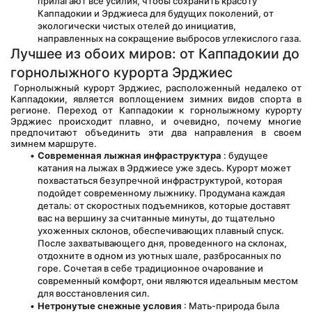
прилагают все усилия, чтобы сохранить красоту 
Каппадокии и Эрджиеса для будущих поколений, от 
экологически чистых отелей до инициатив, 
направленных на сокращение выбросов углекислого газа.
Лучшее из обоих миров: от Каппадокии до 
горнолыжного курорта Эрджиес
 Горнолыжный курорт Эрджиес, расположенный недалеко от 
Каппадокии, является воплощением зимних видов спорта в 
регионе. Переход от Каппадокии к горнолыжному курорту 
Эрджиес происходит плавно, и очевидно, почему многие 
предпочитают объединить эти два направления в своем 
зимнем маршруте.
Современная лыжная инфраструктура
 : будущее 
катания на лыжах в Эрджиесе уже здесь. Курорт может 
похвастаться безупречной инфраструктурой, которая 
подойдет современному лыжнику. Продумана каждая 
деталь: от скоростных подъемников, которые доставят 
вас на вершину за считанные минуты, до тщательно 
ухоженных склонов, обеспечивающих плавный спуск. 
После захватывающего дня, проведенного на склонах, 
отдохните в одном из уютных шале, разбросанных по 
горе. Сочетая в себе традиционное очарование и 
современный комфорт, они являются идеальным местом 
для восстановления сил.
Нетронутые снежные условия
 : Мать-природа была 