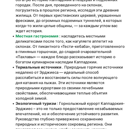
городах. После дня, проведенного на склонах, 
погрузитесь в прошлое региона, исследуя эти древние 
жилища. От первых христианских церквей, украшенных 
фресками, до огромных подземных туннелей, в которых 
когда-то жили целые общины, — за каждым углом вас 
ждет история.
Местная гастрономия
 : насладитесь местными 
деликатесами после того, как нагуляете аппетит на 
склонах. От пикантного «Тести-кебаба», приготовленного 
в глиняных горшочках, до сладкой очаровательной 
«Пахлавы» — каждое блюдо рассказывает историю о 
богатом кулинарном наследии Каппадокии.
Термальные источники
 . Природные горячие источники 
недалеко от Эрджиеса — идеальный способ 
расслабиться и восстановить силы после волнующего 
дня катания на лыжах. Эти источники являются 
природными курортами со своими лечебными 
свойствами, обеспечивающими теплые объятия 
холодной зимой.
Экологичный туризм
 : Горнолыжный курорт Каппадокия-
Эрджиес – это не только предоставление незабываемых 
впечатлений, но и обеспечение устойчивого развития. 
Руководство глубоко привержено сохранению 
природных и исторических сокровищ региона. Они 