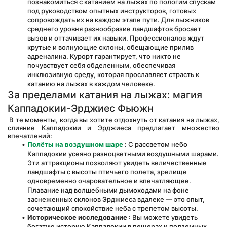
познакомиться с катанием на лыжах по пологим спускам 
под руководством опытных инструкторов, готовых 
сопровождать их на каждом этапе пути. Для лыжников 
среднего уровня разнообразие ландшафтов бросает 
вызов и оттачивает их навыки. Профессионалов ждут 
крутые и волнующие склоны, обещающие прилив 
адреналина. Курорт гарантирует, что никто не 
почувствует себя обделенным, обеспечивая 
инклюзивную среду, которая прославляет страсть к 
катанию на лыжах в каждом человеке.
За пределами катания на лыжах: магия 
Каппадокии-Эрджиес Фьюжн
 В те моменты, когда вы хотите отдохнуть от катания на лыжах, 
слияние Каппадокии и Эрджиеса предлагает множество 
впечатлений:
Полёты на воздушном шаре
:
 С рассветом небо 
Каппадокии усеяно разноцветными воздушными шарами. 
Эти аттракционы позволяют увидеть величественные 
ландшафты с высоты птичьего полета, зрелище 
одновременно очаровательное и впечатляющее. 
Плавание над волшебными дымоходами на фоне 
заснеженных склонов Эрджиеса вдалеке — это опыт, 
сочетающий спокойствие неба с трепетом высоты.
Историческое исследование
 : Вы можете увидеть 
богатую историю Каппадокии в пещерах и подземных 