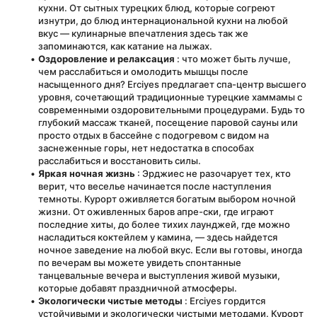
кухни. От сытных турецких блюд, которые согреют 
изнутри, до блюд интернациональной кухни на любой 
вкус — кулинарные впечатления здесь так же 
запоминаются, как катание на лыжах.
Оздоровление и релаксация
 : что может быть лучше, 
чем расслабиться и омолодить мышцы после 
насыщенного дня? Erciyes предлагает спа-центр высшего 
уровня, сочетающий традиционные турецкие хаммамы с 
современными оздоровительными процедурами. Будь то 
глубокий массаж тканей, посещение паровой сауны или 
просто отдых в бассейне с подогревом с видом на 
заснеженные горы, нет недостатка в способах 
расслабиться и восстановить силы.
Яркая ночная жизнь
 : Эрджиес не разочарует тех, кто 
верит, что веселье начинается после наступления 
темноты. Курорт оживляется богатым выбором ночной 
жизни. От оживленных баров апре-ски, где играют 
последние хиты, до более тихих лаунджей, где можно 
насладиться коктейлем у камина, — здесь найдется 
ночное заведение на любой вкус. Если вы готовы, иногда 
по вечерам вы можете увидеть спонтанные 
танцевальные вечера и выступления живой музыки, 
которые добавят праздничной атмосферы.
Экологически чистые
методы
 : Erciyes гордится 
устойчивыми и экологически чистыми методами. Курорт 