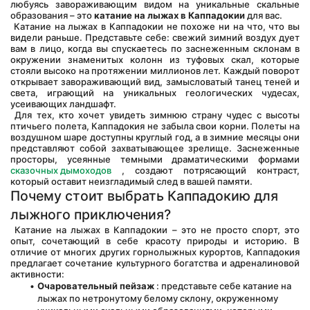
любуясь завораживающим видом на уникальные скальные 
образования – это 
катание на лыжах в Каппадокии
 для вас.
 Катание на лыжах в Каппадокии не похоже ни на что, что вы 
видели раньше. Представьте себе: свежий зимний воздух дует 
вам в лицо, когда вы спускаетесь по заснеженным склонам в 
окружении знаменитых колонн из туфовых скал, которые 
стояли высоко на протяжении миллионов лет. Каждый поворот 
открывает завораживающий вид, замысловатый танец теней и 
света, играющий на уникальных геологических чудесах, 
усеивающих ландшафт.
 Для тех, кто хочет увидеть зимнюю страну чудес с высоты 
птичьего полета, Каппадокия не забыла свои корни. Полеты на 
воздушном шаре доступны круглый год, а в зимние месяцы они 
представляют собой захватывающее зрелище. Заснеженные 
просторы, усеянные темными драматическими формами 
сказочных дымоходов
 , создают потрясающий контраст, 
который оставит неизгладимый след в вашей памяти.
Почему стоит выбрать Каппадокию для 
лыжного приключения?
 Катание на лыжах в Каппадокии – это не просто спорт, это 
опыт, сочетающий в себе красоту природы и историю. В 
отличие от многих других горнолыжных курортов, Каппадокия 
предлагает сочетание культурного богатства и адреналиновой 
активности:
Очаровательный пейзаж
 : представьте себе катание на 
лыжах по нетронутому белому склону, окруженному 