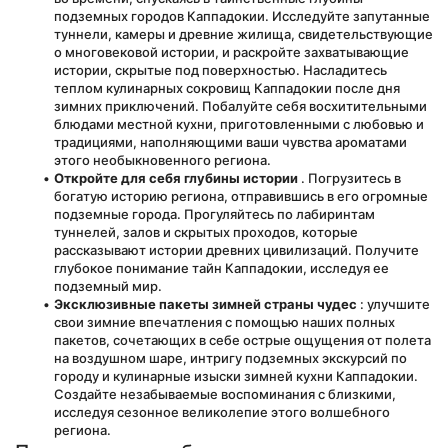
подземных городов Каппадокии. Исследуйте запутанные 
туннели, камеры и древние жилища, свидетельствующие 
о многовековой истории, и раскройте захватывающие 
истории, скрытые под поверхностью. Насладитесь 
теплом кулинарных сокровищ Каппадокии после дня 
зимних приключений. Побалуйте себя восхитительными 
блюдами местной кухни, приготовленными с любовью и 
традициями, наполняющими ваши чувства ароматами 
этого необыкновенного региона.
Откройте для себя глубины истории
 . Погрузитесь в 
богатую историю региона, отправившись в его огромные 
подземные города. Прогуляйтесь по лабиринтам 
туннелей, залов и скрытых проходов, которые 
рассказывают истории древних цивилизаций. Получите 
глубокое понимание тайн Каппадокии, исследуя ее 
подземный мир.
Эксклюзивные пакеты зимней страны чудес
 : улучшите 
свои зимние впечатления с помощью наших полных 
пакетов, сочетающих в себе острые ощущения от полета 
на воздушном шаре, интригу подземных экскурсий по 
городу и кулинарные изыски зимней кухни Каппадокии. 
Создайте незабываемые воспоминания с близкими, 
исследуя сезонное великолепие этого волшебного 
региона.