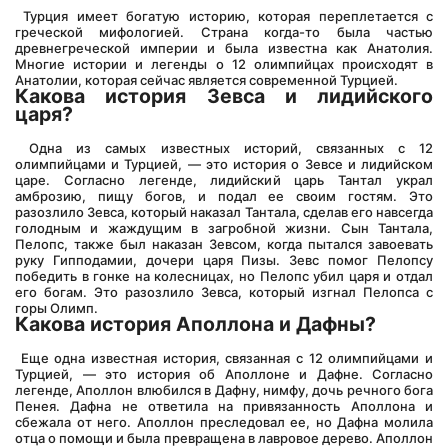
 Турция имеет богатую историю, которая переплетается с 
греческой мифологией. Страна когда-то была частью 
древнегреческой империи и была известна как Анатолия. 
Многие истории и легенды о 12 олимпийцах происходят в 
Анатолии, которая сейчас является современной Турцией.
Какова история Зевса и лидийского 
царя?
 Одна из самых известных историй, связанных с 12 
олимпийцами и Турцией, — это история о Зевсе и лидийском 
царе. Согласно легенде, лидийский царь Тантал украл 
амброзию, пищу богов, и подал ее своим гостям. Это 
разозлило Зевса, который наказал Тантала, сделав его навсегда 
голодным и жаждущим в загробной жизни. Сын Тантала, 
Пелопс, также был наказан Зевсом, когда пытался завоевать 
руку Гипподамии, дочери царя Пизы. Зевс помог Пелопсу 
победить в гонке на колесницах, но Пелопс убил царя и отдал 
его богам. Это разозлило Зевса, который изгнал Пелопса с 
горы Олимп.
Какова история Аполлона и Дафны?
 Еще одна известная история, связанная с 12 олимпийцами и 
Турцией, — это история об Аполлоне и Дафне. Согласно 
легенде, Аполлон влюбился в Дафну, нимфу, дочь речного бога 
Пенея. Дафна не ответила на привязанность Аполлона и 
сбежала от него. Аполлон преследовал ее, но Дафна молила 
отца о помощи и была превращена в лавровое дерево. Аполлон 