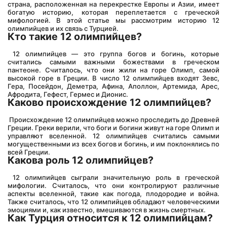
страна, расположенная на перекрестке Европы и Азии, имеет 
богатую историю, которая переплетается с греческой 
мифологией. В этой статье мы рассмотрим историю 12 
олимпийцев и их связь с Турцией.
Кто такие 12 олимпийцев?
 12 олимпийцев — это группа богов и богинь, которые 
считались самыми важными божествами в греческом 
пантеоне. Считалось, что они жили на горе Олимп, самой 
высокой горе в Греции. В число 12 олимпийцев входят Зевс, 
Гера, Посейдон, Деметра, Афина, Аполлон, Артемида, Арес, 
Афродита, Гефест, Гермес и Дионис.
Каково происхождение 12 олимпийцев?
 Происхождение 12 олимпийцев можно проследить до Древней 
Греции. Греки верили, что боги и богини живут на горе Олимп и 
управляют вселенной. 12 олимпийцев считались самыми 
могущественными из всех богов и богинь, и им поклонялись по 
всей Греции.
Какова роль 12 олимпийцев?
 12 олимпийцев сыграли значительную роль в греческой 
мифологии. Считалось, что они контролируют различные 
аспекты вселенной, такие как погода, плодородие и война. 
Также считалось, что 12 олимпийцев обладают человеческими 
эмоциями и, как известно, вмешиваются в жизнь смертных.
Как Турция относится к 12 олимпийцам?