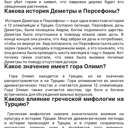
был убит горем и заявил, что лавровое дерево будет его 
священным растением.
Какова история Деметры и Персефоны?
 История Деметры и Персефоны — еще одна известная история 
о 12 олимпийцах и Турции. Согласно легенде, Персефона, дочь 
Деметры, была похищена Аидом, богом подземного царства. 
Деметра была опустошена и повсюду искала свою дочь. В 
конце концов она узнала, что Аид забрал ее дочь и потребовал, 
чтобы он вернул ее. Аид согласился, но Персефона съела шесть 
зерен граната, находясь в подземном мире, а это означало, что 
она должна была проводить шесть месяцев в году с Аидом. Вот 
почему греки считали, что зима была вызвана печалью 
Деметры по поводу отсутствия дочери.
Какое значение имеет гора Олимп?
 Гора Олимп находится в Греции, но ее значение 
распространяется и на Турцию. Гора упоминается во многих 
древнегреческих текстах и считается домом 12 олимпийцев. 
Гора Олимп также считается местом, где боги и богини 
встречались для обсуждения важных вопросов.
Каково влияние греческой мифологии на 
Турцию?
 Греческая мифология оказала значительное влияние на 
культуру и историю Турции. Многие древнегреческие легенды 
и истории происходят в Турции, и в стране сохранилось 
множество древних руин и артефактов того времени. 