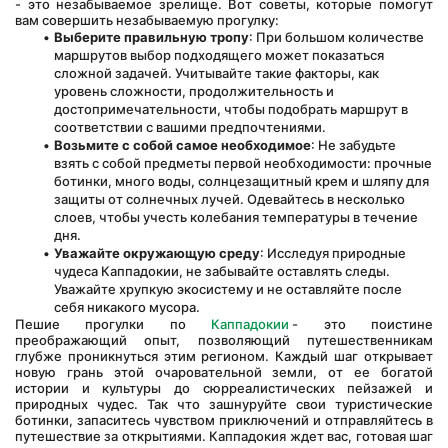
- это незабываемое зрелище. Вот советы, которые помогут 
вам совершить незабываемую прогулку:
Выберите правильную тропу
: При большом количестве 
маршрутов выбор подходящего может показаться 
сложной задачей. Учитывайте такие факторы, как 
уровень сложности, продолжительность и 
достопримечательности, чтобы подобрать маршрут в 
соответствии с вашими предпочтениями.
Возьмите с собой самое необходимое
: Не забудьте 
взять с собой предметы первой необходимости: прочные 
ботинки, много воды, солнцезащитный крем и шляпу для 
защиты от солнечных лучей. Одевайтесь в несколько 
слоев, чтобы учесть колебания температуры в течение 
дня.
Уважайте окружающую среду
: Исследуя природные 
чудеса Каппадокии, не забывайте оставлять следы. 
Уважайте хрупкую экосистему и не оставляйте после 
себя никакого мусора.
Пешие прогулки по 
Каппадокии 
- это поистине 
преображающий опыт, позволяющий путешественникам 
глубже проникнуться этим регионом. Каждый шаг открывает 
новую грань этой очаровательной земли, от ее богатой 
истории и культуры до сюрреалистических пейзажей и 
природных чудес. Так что зашнуруйте свои туристические 
ботинки, запаситесь чувством приключений и отправляйтесь в 
путешествие за открытиями. Каппадокия ждет вас, готовая шаг 