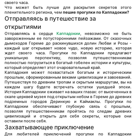
своего часа.
Что может быть лучше для раскрытия секретов этого 
пленительного региона, чем 
пешие прогулки по Каппадокии?
Отправляясь в путешествие за 
открытиями
Отправляясь в сердце 
Каппадокии
, невозможно не быть 
завороженным ее потусторонними пейзажами. От сказочных 
дымоходов Гореме до раскинувшихся долин Любви и Розы - 
каждый шаг открывает новое чудо, новую историю, которая 
ждет своего часа. Прогулки по Каппадокии предлагают 
уникальную перспективу, позволяя путешественникам 
полностью погрузиться в богатый гобелен истории и культуры, 
который определяет этот очаровательный край.
Каппадокия может похвастаться богатым и историческим 
прошлым, сформированным веками цивилизации и завоеваний. 
Путешествуя по древним тропам и скрытым маршрутам, вы на 
каждом шагу будете встречать остатки ушедшей эпохи. 
История Каппадокии оживает на ваших глазах: от высеченных в 
скале церквей музея под открытым небом в Гореме до древних 
подземных городов Деринкую и Каймаклы. Прогулки по 
Каппадокии обеспечивают глубокую связь с прошлым, 
позволяя путешественникам пройтись по следам древних 
цивилизаций и открыть для себя секреты, которые они 
оставили после себя.
Захватывающее приключение
Для любителей приключений прогулки по Каппадокии 