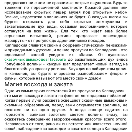
предлагают ни с чем не сравнимые острые ощущения. Будь то 
треккинг по пересеченной местности Красной долины или 
исследование скрытых пещер музея под открытым небом 
Зельве, недостатка в волнениях не будет. С каждым шагом вы 
будете открывать для себя скрытые жемчужины и 
захватывающие дух виды, создавая воспоминания, которые 
останутся на всю жизнь. Для тех, кто ищет еще более 
серьезных испытаний, регион предлагает пешеходные 
маршруты - от прогулок до адреналиновых походов.
Каппадокия славится своими сюрреалистическими пейзажами 
и природными чудесами, и пешие прогулки по Каппадокии - это 
идеальный способ увидеть их вблизи. От культовых 
сказочных дымоходов Пасабага
 до захватывающих дух видов 
Голубиной долины - каждый шаг предлагает новый взгляд на 
благоговейную красоту региона. Блуждая по лабиринтам долин 
и каньонов, вы будете очарованы разнообразием флоры и 
фауны, которые называют это место своим домом.
Магия восхода и заката
Одно из самых ярких впечатлений от прогулок по Каппадокии - 
это магия восхода и заката на фоне ее легендарных пейзажей. 
Когда первые лучи рассвета освещают сказочные дымоходы и 
скальные образования, перед вами открывается зрелище, не 
похожее ни на одно другое. А когда солнце садится на 
горизонте, заливая золотым светом долины внизу, вы 
окажетесь совершенно завороженными красотой всего этого. 
Независимо от того, рано ли вы встаете или являетесь ночной 
совой, наблюдение за восходом и закатом солнца в Каппадокии 