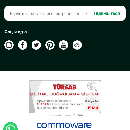
Підпишіться
Соц.медіа
15144
Holiday4Turkey - 15144