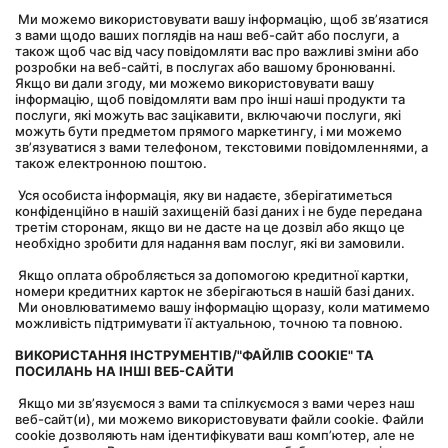
 Ми можемо використовувати вашу інформацію, щоб зв’язатися 
з вами щодо ваших поглядів на наш веб-сайт або послуги, а 
також щоб час від часу повідомляти вас про важливі зміни або 
розробки на веб-сайті, в послугах або вашому бронюванні. 
Якщо ви дали згоду, ми можемо використовувати вашу 
інформацію, щоб повідомляти вам про інші наші продукти та 
послуги, які можуть вас зацікавити, включаючи послуги, які 
можуть бути предметом прямого маркетингу, і ми можемо 
зв’язуватися з вами телефоном, текстовими повідомленнями, а 
також електронною поштою.
 Уся особиста інформація, яку ви надаєте, зберігатиметься 
конфіденційно в нашій захищеній базі даних і не буде передана 
третім сторонам, якщо ви не дасте на це дозвіл або якщо це 
необхідно зробити для надання вам послуг, які ви замовили.
 Якщо оплата обробляється за допомогою кредитної картки, 
номери кредитних карток не зберігаються в нашій базі даних.
 Ми оновлюватимемо вашу інформацію щоразу, коли матимемо 
можливість підтримувати її актуальною, точною та повною.
ВИКОРИСТАННЯ ІНСТРУМЕНТІВ/"ФАЙЛІВ COOKIE" ТА 
ПОСИЛАНЬ НА ІНШІ ВЕБ-САЙТИ
 Якщо ми зв’язуємося з вами та спілкуємося з вами через наш 
веб-сайт(и), ми можемо використовувати файли cookie. Файли 
cookie дозволяють нам ідентифікувати ваш комп’ютер, але не 