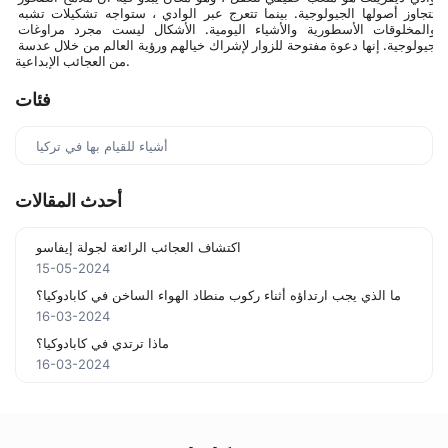
تتجاوز أصولها الجيولوجية. بينما تتعرج عبر الوادي ، ستواجه تشكيلات تشبه 
والمخلوقات الأسطورية والأشياء اليومية. الأشكال ليست مجرد مراوغات 
جيولوجية. إنها دعوة مفتوحة للزوار لإشراك خيالهم ورؤية العالم من خلال عدسة 
من العجائب الإبداعية.
فئات
أشياء للقيام بها في تركيا
أحدث المقالات
اكتشاف العجائب الرائعة لجولة إيفاسو
15-05-2024
ما الذي يجب ارتداؤه أثناء ركوب منطاد الهواء الساخن في كابادوكيا؟
16-03-2024
ماذا ترتدي في كابادوكيا؟
16-03-2024