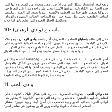
ترتفع قلعة أوشيسار بشكل كبير من الأرض ، وهي منحوتة من الصخرة ذاتها التي 
تحدد التضاريس الكبادوكية. موقعها الاستراتيجي على واحدة من أعلى النقاط في 
كابادوكيا يضفي عليها جوا من العظمة والأهمية. عندما تصعد إلى القمة ، تتكشف 
المناظر الطبيعية تحتك مثل نسيج حي ، مع المداخن الخيالية الشهيرة والوديان 
وسلاسل الجبال البعيدة التي تخلق بانوراما خلابة.
10- باساباغ (وادي الرهبان)
ادخل إلى عالم 
باساباغ
 الساحر ، المعروف أكثر باسم 
وادي الرهبان
 ، وهو ملاذ 
خلاب في كابادوكيا يشتهر بسحره الدنيوي الآخر ومداخنه الخيالية الشهيرة على 
شكل فطر. فن الطبيعة معروض بالكامل في هذا الوادي ، حيث تخلق التكوينات 
الجيولوجية الفريدة منظرا طبيعيا يبدو أنه نشأ من عوالم الخيال.
أثناء تجولك في Pasabag ، تأسر المداخن الخيالية المذهلة على شكل فطر 
الخيال. هذه المنحوتات الطبيعية ، التي تشكلت من قرون من التآكل والعوامل 
الجوية ، تقف كحراس صامتين في الوادي ، وتضيف أشكالها الغريبة لمسة من 
السحر إلى مشهد كابادوكيا. تحكي كل مدخنة قصة كتبتها أيدي الزمن الصبورة ، 
وحولت صخرة التوفا الناعمة إلى روائع الطبيعة.
11. وادي الحب
يقف وادي الحب
 ، بتكويناته الصخرية المميزة على شكل فليك ، كشهادة على 
المناظر الطبيعية المثيرة للاهتمام والمتنوعة التي تقدمها كابادوكيا. لا يشتهر هذا 
الوادي الفريد بعجائبه الجيولوجية فحسب ، بل أصبح أيضا وجهة شهيرة لعشاق 
المشي لمسافات طويلة والمصورين الذين يبحثون عن مناظر آسرة.