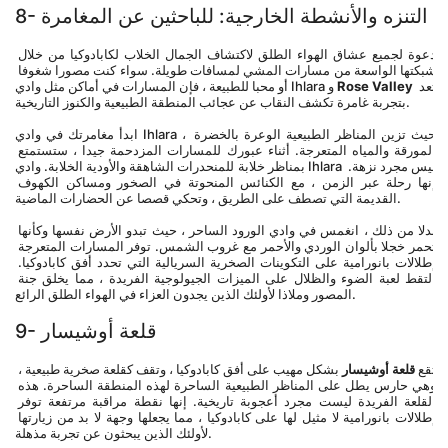
8- التنزه والأنشطة الخارجية: للباحثين عن المغامرة
دعوة لجميع عشاق الهواء الطلق لاكتشاف الجمال الخلاب لكابادوكيا من خلال 
شبكتها الواسعة من مسارات المشي لمسافات طويلة. سواء كنت مصورا شغوفا 
 تعد 
Rose Valley
أو محبا للطبيعة ، فإن المسارات في أماكن مثل وادي Ihlara و 
بتجربة غامرة تكشف النقاب عن عجائب المنطقة الطبيعية والكنوز التاريخية.
ابدأ مغامرتك في وادي Ihlara ، حيث تزين المناظر الطبيعية الوعرة بالخضرة 
المورقة والمياه المتعرجة. أثناء عبورك للمسارات المزدحمة جيدا ، ستستمتع 
بمناظر خلابة للمنحدرات الشاهقة والأودية الخلابة. وادي Ihlara ليس مجرد نزهة. 
إنها رحلة عبر الزمن ، مع الكنائس المنحوتة في الصخور ومساكن الكهوف 
القديمة التي تصطف على الطريق ، وتحكي قصصا عن الحضارات الماضية.
بدلا من ذلك ، انغمس في وادي الورود الساحر ، حيث تبدو الأرض نفسها وكأنها 
تحمر خجلا بألوان الوردي والأحمر مع غروب الشمس. توفر المسارات المتعرجة 
إطلالات بانورامية على التكوينات الصخرية السريالية التي تحدد أفق كابادوكيا. 
التقط لعبة الضوء والظلال على الميزات الجيولوجية الفريدة ، مما يخلق جنة 
المصور وملاذا لأولئك الذين يجدون العزاء في الهواء الطلق الرائع.
9- قلعة أوشيسار
تقع 
قلعة أوشيسار
 بشكل مهيب على أفق كابادوكيا ، وتقف كقلعة صخرية طبيعية ، 
وهي حارس يطل على المناظر الطبيعية الساحرة لهذه المنطقة الساحرة. هذه 
القلعة الفريدة ليست مجرد أعجوبة تاريخية. إنها نقطة مراقبة مرتفعة توفر 
إطلالات بانورامية لا مثيل لها على كابادوكيا ، مما يجعلها وجهة لا بد من زيارتها 
لأولئك الذين يبحثون عن تجربة مذهلة.