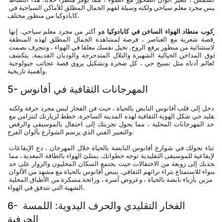
ليس مجرد معلم سياحي ولكنه وسيلة لفهم الجمال المطلق للأماكن السياحية في 
كابادوكيا من منظور مختلف.
ركوب منطاد الهواء الساخن في كابادوكيا
 هو أكثر من مجرد معلم سياحي. إنها 
رقصة شعرية مع العناصر ، فرصة لمشاهدة الجمال المطلق لهذه المنطقة 
الاستثنائية من منظور يرفع الروح. تخيل نفسك معلقا في الهواء ، وتنجرف بصمت 
فوق المداخن الخيالية الشهيرة والتلال المتدحرجة والوديان القديمة. يتكشف 
العالم أدناه مثل نسيج حي ، كل صخرة وتشكيل يروي قصة عجائب جيولوجية 
وأهمية تاريخية.
5- المهرجانات الثقافية في أفانوس
ادخل إلى قلب أفانوس النابض بالحياة ، حيث فن الفخار ليس مجرد حرفة ولكنه 
تقليد حي شكل الهوية الثقافية لهذه المدينة الساحرة. خطط لزيارتك لتتزامن مع 
أحد المهرجانات المحلية ، مما يحول تجربتك إلى احتفال بالموسيقى والرقص 
والتعبير الفني الذي يرسم الشوارع بألوان الفرح.
أثناء تجولك في شوارع أفانوس النابضة بالحياة خلال المهرجان ، دع الإيقاعات 
الإيقاعية للموسيقى التقليدية توجه خطواتك. يمتلئ الهواء بالطاقة المعدية ، مما 
يجذبك إلى زوبعة من الاحتفالات حيث يجتمع السكان المحليون والزوار على حد 
سواء للاستمتاع بثراء تراثهم الثقافي. ينبض أفانوس بالحياة مع مشهد من الألوان 
، مزين بأزياء نابضة بالحياة ، وعروض آسرة ، ورائحة مسكرة من الأطباق المحلية 
الشهية التي تتدفق في الهواء.
6- الفخار التقليدي والحرف اليدوية: اللمسة 
الحرفية