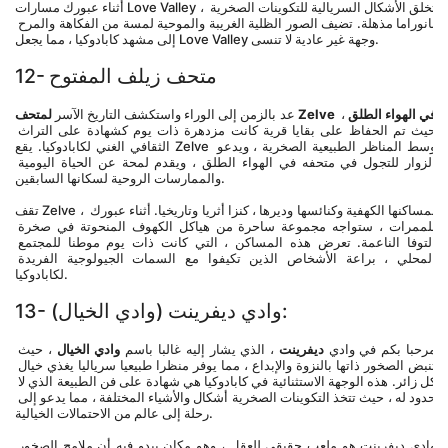
أثناء عبورك مسارات Love Valley ، تخلق الأشكال السريالية للتكوينات الصخرية 
بانوراما مذهلة. تضيف الصور الظلية الغريبة والموحية لمسة من الفكاهة والمرح 
إلى مشهد كابادوكيا ، مما يجعل Love Valley وجهة غير عادية لا تنسى.
12- متحف زيلف المفتوح
لمتحف Zelve في الهواء الطلق
 ، 
عد بالزمن إلى الوراء واستكشف التاريخ الآسر 
حيث تم الحفاظ على بقايا قرية كانت مزدهرة ذات يوم كشهادة على التراث 
الثقافي الغني لكابادوكيا. يقع Zelve وسط المناظر الطبيعية الصخرية ، ويدعو 
الزوار للتجول في متحفه في الهواء الطلق ، ويقدم لمحة عن الحياة اليومية 
والممارسات الروحية لسكانها السابقين.
تقف Zelve ، بمساكنها الكهفية وكنائسها وديرها ، كنزا أثريا وتاريخيا. أثناء عبورك 
للممرات ، ستواجه مجموعة ساحرة من هياكل الكهوف المنحوتة في صخرة 
التوفا الناعمة. تعرض هذه المساكن ، التي كانت ذات يوم موطنا للمجتمع 
المحلي ، براعة الأشخاص الذين تكيفوا مع السمات الجيولوجية الفريدة 
لكابادوكيا.
13- وادي ديفرينت (وادي الخيال):
مرحبا بكم في وادي 
ديفرينت
 ، الذي يشار إليه غالبا باسم 
وادي الخيال
 ، حيث 
تنبض الصخور ذاتها بالنزوة والإبداع ، مما يوفر منظرا طبيعيا سرياليا يغذي خيال 
كل زائر. هذه الوجهة الاستثنائية في كابادوكيا هي شهادة على فن الطبيعة الذي لا 
حدود له ، حيث تتخذ التكوينات الصخرية أشكال والأشياء المختلفة ، مما يدعو إلى 
رحلة إلى عالم من الاحتمالات الخيالية.
وادي ديفرينت هو ملعب حقيقي للعقل ، وهو مكان يبدو فيه أن ملامح الصخور 