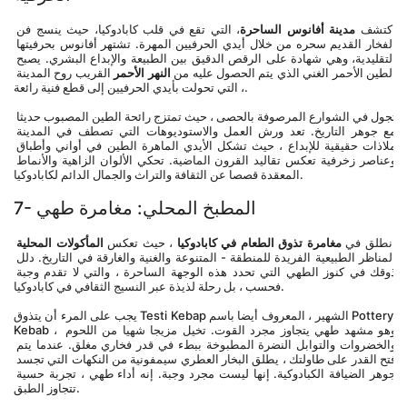
اكتشف 
مدينة أفانوس الساحرة
، التي تقع في قلب كابادوكيا، حيث ينسج فن 
الفخار القديم سحره من خلال أيدي الحرفيين المهرة. تشتهر أفانوس بحرفيتها 
التقليدية، وهي شهادة على الرقص الدقيق بين الطبيعة والإبداع البشري. يصبح 
الطين الأحمر الغني الذي يتم الحصول عليه من 
النهر الأحمر
 القريب روح المدينة 
، التي تحولت بأيدي الحرفيين إلى قطع فنية رائعة.
تجول في الشوارع المرصوفة بالحصى ، حيث تمتزج رائحة الطين المصبوب حديثا 
مع جوهر التاريخ. تعد ورش العمل والاستوديوهات التي تصطف في المدينة 
ملاذات حقيقية للإبداع ، حيث تشكل الأيدي الماهرة الطين في أواني وأطباق 
وعناصر زخرفية تعكس تقاليد القرون الماضية. تحكي الألوان الزاهية والأنماط 
المعقدة قصصا عن الثقافة والتراث والجمال الدائم لكابادوكيا.
7- المطبخ المحلي: مغامرة طهي
انطلق في 
مغامرة تذوق الطعام في كابادوكيا
 ، حيث تعكس 
المأكولات المحلية
المناظر الطبيعية الفريدة للمنطقة - المتنوعة والغنية والغارقة في التاريخ. دلل 
ذوقك في كنوز الطهي التي تحدد هذه الوجهة الساحرة ، والتي لا تقدم وجبة 
فحسب ، بل رحلة لذيذة عبر النسيج الثقافي في كابادوكيا.
يجب على المرء أن يتذوق Testi Kebap الشهير ، المعروف أيضا باسم Pottery 
Kebab ، وهو مشهد طهي يتجاوز مجرد القوت. تخيل مزيجا شهيا من اللحوم 
والخضروات والتوابل النضرة المطبوخة ببطء في قدر فخاري مغلق. عندما يتم 
فتح القدر على طاولتك ، يطلق البخار العطري سيمفونية من النكهات التي تجسد 
جوهر الضيافة الكبادوكية. إنها ليست مجرد وجبة. إنه أداء طهي ، تجربة حسية 
تتجاوز الطبق.