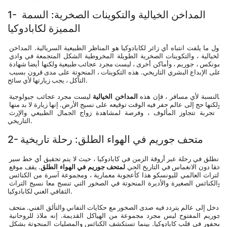
1- المداخن الخيالية والتكوينات الصخرية: السمة 
المميزة لكابادوكيا
أول ما يلفت انتباه أي زائر لكابادوكيا هو المناظر الطبيعية السريالية. المداخن 
الخيالية ، والتكوينات الصخرية الطويلة المخروطية الشكل المتجمعة في وادي 
مونكس ، جوريم ، وأماكن أخرى ، ليست مجرد عجائب طبيعية ولكنها أيضا شهادة 
على الإبداع البشري التاريخي. هذه التكوينات ، المنحوتة على مدى قرون بسبب 
التآكل ، يجب زيارتها لأي سائح.
بالنسبة لأي مسافر ، فإن هذه 
المداخن الخيالية
 ليست مجرد عجائب جيولوجية 
ولكنها حج إلى عالم حفر فيه الوقت توقيعه على نسيج الأرض. إنها زيارة لا بد منها 
، تجربة تتجاوز المألوف ، وفرصة لمشاهدة زواج الجمال الطبيعي والإرث 
التاريخي.
2- متحف جوريم في الهواء الطلق: رحلة تاريخية
انطلق في رحلة عبر أروقة الزمن في كابادوكيا ، حيث لا يتم تحقيق أي خط سير 
حقا دون الانغماس في التاريخ الحي 
لمتحف جوريم في الهواء الطلق
. يقف موقع 
التراث العالمي لليونسكو هذا كأعجوبة معمارية ، ومجموعة آسرة من الكنائس 
والكنائس الصغيرة والأديرة المنحوتة في الصخور التي تنسج معا نسيج التراث 
الثقافي الغني لكابادوكيا.
ادخل إلى عالم يتردد فيه صدى الصخور مع حكايات التفاني والتألق الفني. متحف 
جوريم المفتوح ليس مجرد مجموعة من الهياكل القديمة. إنه ملاذ للروحانية 
محفور في قلب كابادوكيا. بينما تستكشف الكنائس والمصليات المنحوتة بشكل 