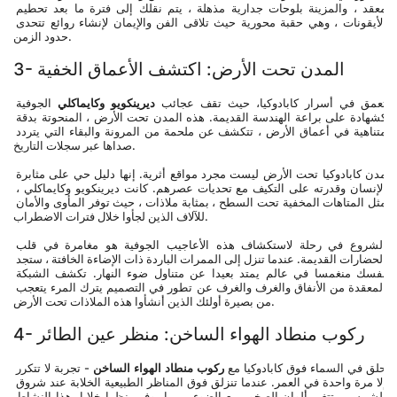
معقد ، والمزينة بلوحات جدارية مذهلة ، يتم نقلك إلى فترة ما بعد تحطيم 
الأيقونات ، وهي حقبة محورية حيث تلاقى الفن والإيمان لإنشاء روائع تتحدى 
حدود الزمن.
3- المدن تحت الأرض: اكتشف الأعماق الخفية
تعمق في أسرار كابادوكيا، حيث تقف عجائب 
ديرينكويو وكايماكلي
 الجوفية 
كشهادة على براعة الهندسة القديمة. هذه المدن تحت الأرض ، المنحوتة بدقة 
متناهية في أعماق الأرض ، تتكشف عن ملحمة من المرونة والبقاء التي يتردد 
صداها عبر سجلات التاريخ.
مدن كابادوكيا تحت الأرض ليست مجرد مواقع أثرية. إنها دليل حي على مثابرة 
الإنسان وقدرته على التكيف مع تحديات عصرهم. كانت ديرينكويو وكايماكلي ، 
مثل المتاهات المخفية تحت السطح ، بمثابة ملاذات ، حيث توفر المأوى والأمان 
للآلاف الذين لجأوا خلال فترات الاضطراب.
الشروع في رحلة لاستكشاف هذه الأعاجيب الجوفية هو مغامرة في قلب 
الحضارات القديمة. عندما تنزل إلى الممرات الباردة ذات الإضاءة الخافتة ، ستجد 
نفسك منغمسا في عالم يمتد بعيدا عن متناول ضوء النهار. تكشف الشبكة 
المعقدة من الأنفاق والغرف والغرف عن تطور في التصميم يترك المرء يتعجب 
من بصيرة أولئك الذين أنشأوا هذه الملاذات تحت الأرض.
4- ركوب منطاد الهواء الساخن: منظر عين الطائر
حلق في السماء فوق كابادوكيا مع 
ركوب منطاد الهواء الساخن
 - تجربة لا تتكرر 
إلا مرة واحدة في العمر. عندما تنزلق فوق المناظر الطبيعية الخلابة عند شروق 
الشمس ، تتغير ألوان الصخور مع الضوء ، مما يوفر منظرا خلابا. هذا النشاط 