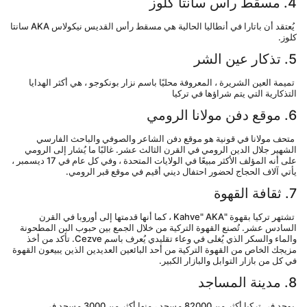
4. مسقط رأس سانتا كلوز
 يُعتقد أن باتارا في أنطاليا الحالية هي مسقط رأس القديس نيكولاس AKA سانتا 
كلوز.
5. تذكار عين الشر
 تميمة العين الشريرة ، المعروفة محليًا باسم نزار بونكوجو ، هي أكثر الهدايا 
التذكارية التي يتم شراؤها في تركيا
6. موقع دفن مولانا الرومي
 متحف مولانا في قونية هو موقع دفن الشاعر والصوفي والباحث الفارسي 
الشهير جلال الدين الرومي في القرن الثالث عشر. غالبًا ما يُشار إلى الرومي 
على أنه المؤلف الأكثر مبيعًا في الولايات المتحدة ، وفي كل عام في 17 ديسمبر ، 
يأتي آلاف الحجاج لحضور احتفال ديني أقيم في موقع قبر الرومي.
7. ثقافة القهوة
 تشتهر تركيا بقهوة "Kahve" AKA ، كما أنها قدمتها إلى أوروبا في القرن 
السادس عشر. تُصنع القهوة التركية من خلال الجمع بين حبوب البن المطحونة 
والماء والسكر الذي يُغلى في وعاء تقليدي يُعرف باسم Cezve. تأكد من أخذ 
مزيجك الخاص من القهوة التركية من أحد البائعين العديدين الذين يبيعون القهوة 
في كل من بازار التوابل والبازار الكبير.
8. مدينة المساجد
 يوجد في تركيا أكثر من 82000 مسجد ، منها أكثر من 3000 مسجد في 