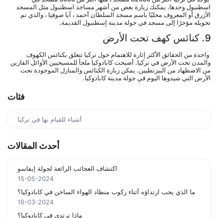
اسطنبول وحدها. يمكنك زيارة بعض من أشهر مساجد اسطنبول مثل المسجد 
الأزرق أو المعروف محليًا باسم مسجد السلطان أحمد ، آيا صوفيا ، والذي تم 
تحويله مؤخرًا إلى مسجد في جولة مدينة إسطنبول القديمة.
9. كنائس كهف تحت الأرض
 واحدة من الحقائق الأكثر إثارة للاهتمام حول تركيا تتعلق بكنائس الكهوف 
والمدن تحت الأرض في تركيا. أصبحت كابادوكيا ملجأ للمسيحيين الأوائل الفارين 
من الاضطهاد من البيزنطيين. يمكن زيارة الكنائس والمنازل الموجودة تحت 
الأرض التي شيدوها اليوم في جولة مدينة كابادوكيا.
فئات
أشياء للقيام بها في تركيا
أحدث المقالات
اكتشاف العجائب الرائعة لجولة إيفاسو
15-05-2024
ما الذي يجب ارتداؤه أثناء ركوب منطاد الهواء الساخن في كابادوكيا؟
16-03-2024
ماذا ترتدي في كابادوكيا؟