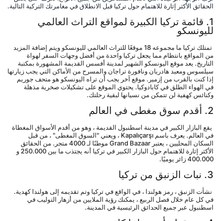
الحقائق الأكثر إثارة للاهتمام حول تركيا قبل الانطلاق في مغامرتك التركية التالية.
1. قائمة تركيا الكبيرة لمواقع التراث العالمي 
لليونسكو
 تمتلك تركيا ما مجموعه 18 موقعًا للتراث العالمي لليونسكو ويتم إضافة المزيد 
من المواقع بانتظام مما يجعل تركيا واحدة من أفضل وجهات السفر لهواة 
التاريخ. يعد موقع اليونسكو الشهير لمدينة أفسس القديمة المشهورة بمكتبة 
سيلسوس ومعبد هادريان ونافورة تراجان والمسرح من الأماكن التي يجب زيارتها 
إذا كنت بالقرب من إزمير. موقع آخر يجب أن تراه اليونسكو هو متحف جوريم 
في الهواء الطلق في كابادوكيا. يحتوي الموقع على تشكيلات صخرية مذهلة 
وكنائس كهفية لن تتمكن من نسيانها لبقية رحلتك.
2. أقدم سوق مغطى في العالم
 يقع البازار الكبير في مدينة اسطنبول القديمة ، وهو من أقدم الأسواق المغطاة 
في العالم. يعرف باسم Kapalıçarşı ، ويعني "السوق المغطى" ، من قبل 
السكان المحليين ، يعتبر Grand Bazaar موطنًا لـ 4000 متجر. من الحقائق 
الأكثر إثارة للاهتمام حول البازار الكبير في تركيا أنه يجتذب ما بين 250.000 و 
400.000 زائر يوميًا.
3. نبات الزنبق من تركيا
 نشأت الزنبق ، رمز هولندا ، في الواقع في تركيا وتم تقديمه إلى هولندا كهدية. 
في كل عام خلال فصل الربيع ، يمكنك رؤية الملايين من أزهار التوليب في 
اسطنبول عبر جميع الحدائق الرئيسية في المدينة.