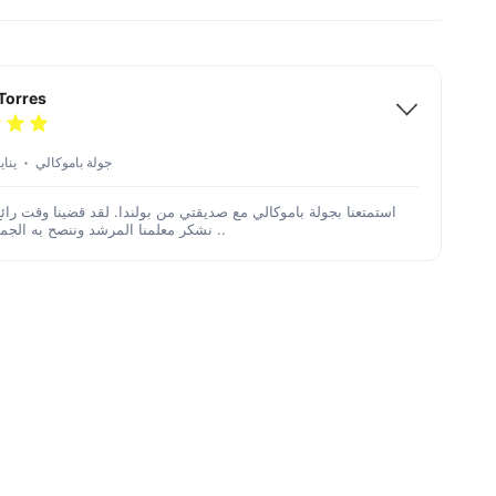
Torres
جولة باموكالي
20 يناير 
استمتعنا بجولة باموكالي مع صديقتي من بولندا. لقد قضينا وقت رائ
Lycian. نشكر معلمنا المرشد وننصح به الجميع ..