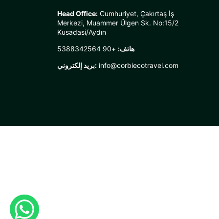
Head Office:
Cumhuriyet, Çakırtaş İş
Merkezi, Muammer Ülgen Sk. No:15/2
Kusadasi/Aydın
هاتف:
+90 5388342564
info@corbiecotravel.com
بريد إلكتروني: