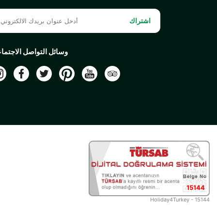
اشتراك
وسائل التواصل الاجتما
15144
Holiday4Turkey - 15144