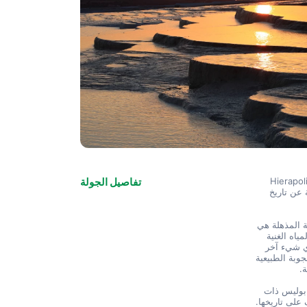
طط لرحلة إلى تركيا ، فإن زيارة Pamukkale Travertines و Hierapolis 
تفاصيل الجولة
Ancient City و Necropolis أمر لا بد منه. تقدم هذه الوجهات الثلاث لمحة عن تاريخ 
 . هذه الينابيع الساخنة الطبيعية المذهلة هي 
أحد مواقع التراث العالمي لليونسكو ويجب أن يراها أي زائر لتركيا. تتدفق المياه الغنية 
بالمعادن أسفل التراسات البيضاء ، مما يخلق مناظر طبيعية خلابة لا تشبه أي شيء آخر 
في العالم. ستأخذك جولة Pamukkale Travertines في رحلة عبر هذه الأعجوبة الطبيعية 
ة.
 . كانت هيرابوليس ذات 
يوم مدينة رومانية مزدهرة ، ويمكن للزوار اليوم استكشاف أنقاضها والتعرف على تاريخها. 