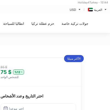
Holiday4Turkey - 15144
العربية
USD
جولات تركية خاصة
حزم عطلة تركيا
انطاليا للسياحة
الأكثر مبيعًا
85 $
75 $
%12
للشخص الواحد
اختر التاريخ وعدد الأشخاص
اختر موعدا