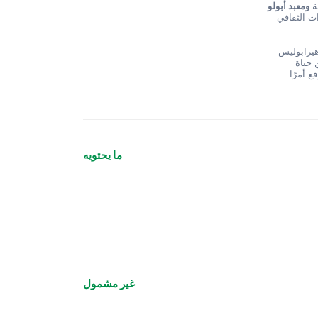
ة 
ومعبد أبولو
المذهل. تعد جولة مدينة هيرابوليس القديمة طريقة رائعة للتعرف على التراث الثقافي 
 . تقع هذه المقبرة القديمة خارج هيرابوليس 
مباشرةً وهي موطن لآلاف المقابر القديمة. تعد Necropolis لمحة رائعة عن حياة 
ومعتقدات الأشخاص الذين عاشوا في Hierapolis ، وتعد جولة في هذا الموقع أمرًا 
ما يحتويه
غير مشمول