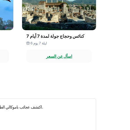
7 كنائس وحجاج جولة لمدة 7 أيام
6 ليلة 7 يوم
اسأل عن السعر
اكتشف عجائب باموكالي الطبيعية من خلال جولاتنا المصحوبة بمرشدين. انغمس في الجمال المذهل للينابيع الساخنة في المنطقة وتراسات الحجر الجيري من خلال جولات باموكالي.