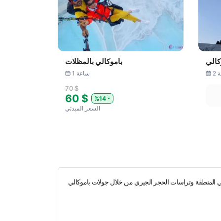
كالي
باموكالي بالمظلات
ة
1 ساعة
70 $
60 $
%14
السعر المبدئي