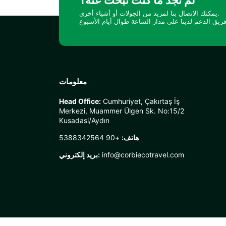
لم تجد ما كنت تبحث عنه؟
يمكنك الاتصال بنا لمزيد من الجولات أو أشياء أخرى.
معلومات
Head Office:
Cumhuriyet, Çakırtaş İş
Merkezi, Muammer Ülgen Sk. No:15/2
Kusadasi/Aydın
هاتف:
+90 5388342564
info@corbiecotravel.com
بريد إلكتروني: