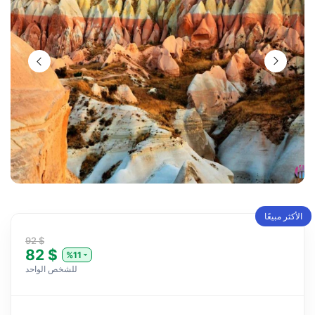
الأكثر مبيعًا
92 $
82 $
%11
للشخص الواحد