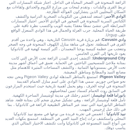
الرائعة المنحوتة في الصخر المخبأة في الداخل. اجتاز شبكة المسارات التي 
تربط القرى والبلدات ، وتقدم لمحات من مزارع الكروم والحدائق ولقاءات مع 
السكان المحليين الذين يتشاركون الفواكه الطازجة.
الوادي الأحمر:
 استعد لتندهش من التكوينات الصخرية الدرامية واكتشف 
الكنائس السرية المنحوتة في الصخور في الوادي الأحمر. اجتياز المسارات 
المترابطة التي تنشئ نمطًا معقدًا يشبه الويب واكتسب نظرة ثاقبة على 
طريقة الحياة المحلية. جرب العزلة والجمال في هذا الوادي المنعزل الواقع 
خلف Urgup.
وادي Cavusin:
 قم بزيارة قرية Cavusin التاريخية ، وهي واحدة من أقدم 
القرى في المنطقة. تجول في متاهة منازل الكهوف المنحوتة في وجه الصخر 
وتتعجب من عظمة كنيسة يوحنا المعمدان ، أكبر كنيسة كهفية في كابادوكيا 
يعود تاريخها إلى القرن الخامس.
Underground City:
 اكتشف إحدى المدن الرائعة تحت الأرض التي كانت 
بمثابة ملاجئ للمسيحيين الباحثين عن الحماية. تعمق في أعماق أشهر مدينة 
تحت الأرض بمستوياتها الثمانية ، واكتشف المساحات المثيرة للاهتمام مثل 
مصانع النبيذ والمطابخ ومناطق المعيشة.
Pigeon Valley:
 استمتع بالمناظر المذهلة لوادي Pigeon Valley ونحن نتجه 
نحو ضواحي جوريم. سمي هذا الوادي على اسم منازل الحمام القديمة 
المنحوتة في أوجه الجرف ، وهو يحمل أهمية تاريخية حيث استخدم المزارعون 
في السابق روث الحمام كسماد ثمين لمحاصيلهم.
بانوراما قلعة أوشيسار:
 اختتم رحلتك في مدينة أوشيسار الساحرة الكهفية. 
تأمل قلعة أوشيسار الرائعة ، وهي تشكيل صخري ضخم كان بمثابة قلعة. شاهد 
المناظر البانورامية التي تمتد عبر المناظر الطبيعية الرائعة في كابادوكيا ، بما 
في ذلك جبل إرجييس المهيب.
نبيذ كابادوكيا
 : انغمس في تجربة فريدة من نوعها في مصنع نبيذ كابادوكيا 
المحلي واستكشف تراث إنتاج النبيذ الغني في المنطقة. استمتع بنكهات العديد 
من أنواع النبيذ المصنوعة في كابادوكيا وأنت تكتشف الاختيار المثالي الذي 
يناسب ذوقك.