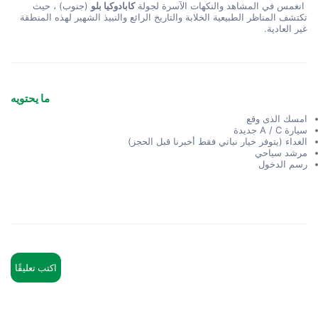
 انغمس في المشاهد والنكهات الآسرة لجولة 
كابادوكيا بلو
 (جنوب) ، حيث 
تكتشف المناظر الطبيعية الخلابة والتاريخ الرائع والنبيذ الشهير لهذه المنطقة 
غير العادية.
ما يحتويه
امسك الذى وقع
سيارة A / C جديدة
الغداء (يتوفر خيار نباتي فقط أخبرنا قبل الحجز)
مرشد سياحي
رسم الدخول
اكتب تعليقًا