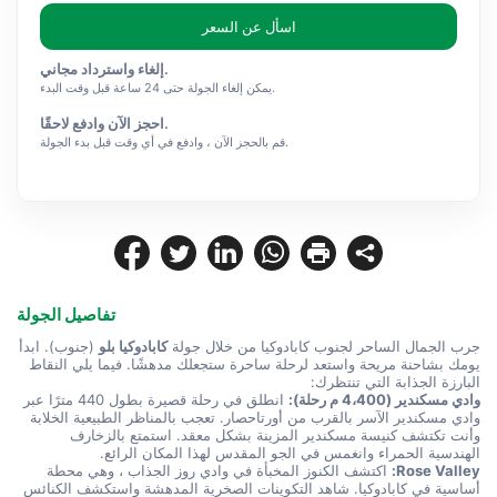
اسأل عن السعر
إلغاء واسترداد مجاني.
يمكن إلغاء الجولة حتى 24 ساعة قبل وقت البدء.
احجز الآن وادفع لاحقًا.
قم بالحجز الآن ، وادفع في أي وقت قبل بدء الجولة.
تفاصيل الجولة
جرب الجمال الساحر لجنوب كابادوكيا من خلال جولة 
كابادوكيا بلو
 (جنوب). ابدأ 
يومك بشاحنة مريحة واستعد لرحلة ساحرة ستجعلك مدهشًا. فيما يلي النقاط 
البارزة الجذابة التي تنتظرك:
وادي مسكندير (4،400 م رحلة):
 انطلق في رحلة قصيرة بطول 440 مترًا عبر 
وادي مسكندير الآسر بالقرب من أورتاحصار. تعجب بالمناظر الطبيعية الخلابة 
وأنت تكتشف كنيسة مسكندير المزينة بشكل معقد. استمتع بالزخارف 
الهندسية الحمراء وانغمس في الجو المقدس لهذا المكان الرائع.
Rose Valley:
 اكتشف الكنوز المخبأة في وادي روز الجذاب ، وهي محطة 
أساسية في كابادوكيا. شاهد التكوينات الصخرية المدهشة واستكشف الكنائس 