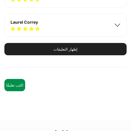
Laurel Correy
إظهار التعليقات
Harold Lovisone
Elmer Steele
اكتب تعليقًا