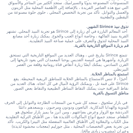
المنسوجات المصنوعة يدويًا والسيراميك. ستجد الكثير من المتاجر والأسواق 
التي تبيع هذه العناصر الفريدة ، بالإضافة إلى الأطعمة المحلية مثل الزيتون 
والعسل والتوابل. تأكد من تجربة التخصص المحلي ، حلوى حلوة مصنوعة من 
اليقطين والطحينة
 .
تذوق نبيذ Sirince الشهير.
 أحد المعالم البارزة في أي زيارة إلى Sirince هو تجربة النبيذ المحلي. تشتهر 
القرية بنبيذ الفاكهة ، وخاصة أنواع العنب والخوخ. يمكنك زيارة أحد مصانع 
النبيذ المحلية لتذوق والتعرف على عملية صناعة النبيذ التقليدية.
قم بزيارة المواقع التاريخية بالقرية.
 تتمتع Sirince بتاريخ غني ، وهناك العديد من المواقع التاريخية التي تستحق 
الزيارة. وأشهرها هي كنيسة القديس يوحنا المعمدان التي يعود تاريخها إلى 
القرن السادس. يمكنك أيضًا زيارة أنقاض قناة رومانية وقلعة من العصر 
البيزنطي.
استمتع بالمناظر الخلابة.
 أخيرًا ، لا تنس الاستمتاع بالمناظر الخلابة للمناطق الريفية المحيطة. يقع 
Sirince على قمة تل ، ويمكنك الرؤية لأميال في كل اتجاه. هناك العديد من 
نقاط المراقبة حيث يمكنك التقاط المناظر الطبيعية والتقاط بعض الصور.
مناطق التسوق بالقرية
 في بازار سلجوق ، ستجد كل شيء من المنتجات الطازجة والتوابل إلى الحرف 
اليدوية والهدايا التذكارية. البائعون ودودون ومرحبون ، ويسعدهم دائمًا 
الدردشة مع الزوار وعرض بضاعتهم ، ومن أبرز ما يميز بازار سلجوق هو 
الطعام. ستجد جميع أنواع المأكولات اللذيذة هنا ، من الأطباق التركية التقليدية 
مثل الكباب والبقلاوة إلى الأطباق العالمية المفضلة مثل البيتزا والكريب. تأكد 
من تجربة بعض التخصصات المحلية ، مثل جوزليم (معجنات محشوة لذيذة) 
وعيران (مشروب زبادي مالح).