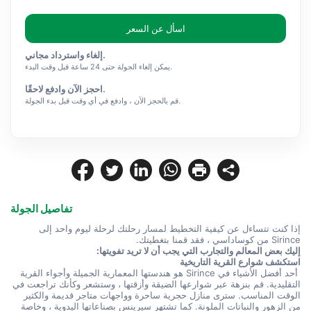
اسأل عن السعر
إلغاء واسترداد مجاني.
يمكن إلغاء الجولة حتى 24 ساعة قبل وقت البدء.
احجز الآن وادفع لاحقًا.
قم بالحجز الآن ، وادفع في أي وقت قبل بدء الجولة.
تفاصيل الجولة
إذا كنت تتساءل عن كيفية التخطيط لمسار رحلتك لرحلة ليوم واحد إلى 
Sirince من كوساداسي ، فقد قمنا بتغطيتك.
إليك بعض المعالم والتجارب التي يجب أن لا تريد تفويتها:
استكشف شوارع القرية التاريخية
 أحد أفضل الأشياء في Sirince هو هندستها المعمارية الجميلة وأجواء القرية 
التقليدية. قم بنزهة عبر شوارعها الضيقة وأزقتها ، وستشعر وكأنك تراجعت في 
الوقت المناسب. سترى منازل حجرية ساحرة وواجهات متاجر قديمة والكثير 
من الزهور والنباتات الملونة. كما تشتهر سيرينس بصناعاتها اليدوية ، وخاصة 