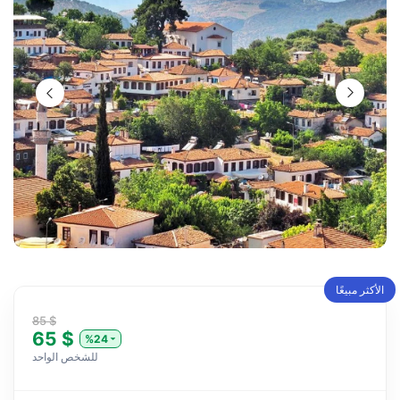
الأكثر مبيعًا
85 $
65 $
%24
للشخص الواحد