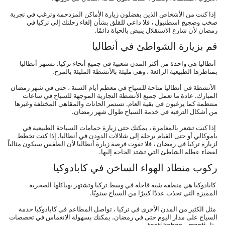
 إذا كنت من الأشخاص الذين يفضلون زيارة الأماكن المزدحمة وترغب في تجربة 
صخب وضجيج اسطنبول ، فلا داعي للقلق بشأن إلغاء رحلتك إلى تركيا في 
رمضان لأن شارع الاستقلال ينبض بالحياة دائمًا.
قم بزيارة الشواطئ في أنطاليا
 أنطاليا هي واحدة من أكثر المدن شعبية في جميع أنحاء تركيا. تشتهر أنطاليا 
بمناظرها الطبيعية الرائعة ، وهي مليئة بالأنشطة المليئة بالمرح.
 الأنشطة في أنطاليا متاحة للسياح في معظم أيام السنة ، حتى في شهر رمضان 
المبارك. عادة ما تعمل جميع الأنشطة التجارية الموجهة للسياح في ساعات 
منتظمة كما يرغبون في بقية العام. تستمر الحانات والمقاهي المختلفة وغيرها 
من أشكال الترفيه في خدمة السياح طوال شهر رمضان.
 إذا كنت تشعر بالمغامرة ، يمكنك حتى زيارة حمامات السباحة الطبيعية في 
باموكالي أو حتى القيام برحلة إلى شلالات الدودن في أنطاليا. إذا كنت تخطط 
لزيارة تركيا في رمضان ، فلا تفوت فرصة زيارة أنطاليا لأن الطقس سيكون مثالياً 
لقضاء عطلة الشاطئ التي تشتد الحاجة إليها.
ركوب منطاد الهواء الساخن في كابادوكيا
 كابادوكيا هي منطقة شبه قاحلة في وسط تركيا وتشتهر بهياكلها الصخرية 
المميزة التي تجذب عددًا كبيرًا من السياح سنويًا.
 مثل الكثير من المدن الأخرى في تركيا ، تواصل المطاعم في كابادوكيا خدمة 
السياح على مدار اليوم حتى في رمضان. يمكنك بسهولة الانغماس في تخصصات 