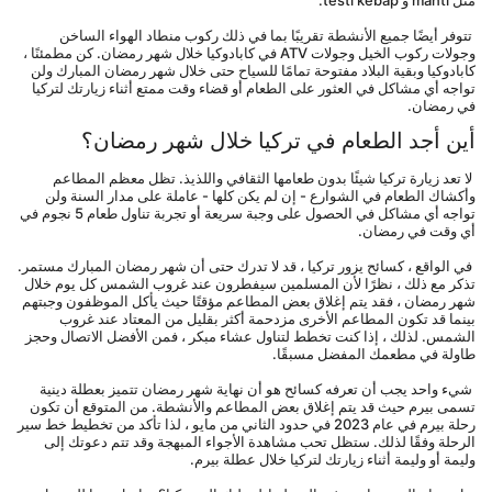
مثل manti و testi kebap.
 تتوفر أيضًا جميع الأنشطة تقريبًا بما في ذلك ركوب منطاد الهواء الساخن 
وجولات ركوب الخيل وجولات ATV في كابادوكيا خلال شهر رمضان. كن مطمئنًا ، 
كابادوكيا وبقية البلاد مفتوحة تمامًا للسياح حتى خلال شهر رمضان المبارك ولن 
تواجه أي مشاكل في العثور على الطعام أو قضاء وقت ممتع أثناء زيارتك لتركيا 
في رمضان.
أين أجد الطعام في تركيا خلال شهر رمضان؟
 لا تعد زيارة تركيا شيئًا بدون طعامها الثقافي واللذيذ. تظل معظم المطاعم 
وأكشاك الطعام في الشوارع - إن لم يكن كلها - عاملة على مدار السنة ولن 
تواجه أي مشاكل في الحصول على وجبة سريعة أو تجربة تناول طعام 5 نجوم في 
أي وقت في رمضان.
 في الواقع ، كسائح يزور تركيا ، قد لا تدرك حتى أن شهر رمضان المبارك مستمر. 
تذكر مع ذلك ، نظرًا لأن المسلمين سيفطرون عند غروب الشمس كل يوم خلال 
شهر رمضان ، فقد يتم إغلاق بعض المطاعم مؤقتًا حيث يأكل الموظفون وجبتهم 
بينما قد تكون المطاعم الأخرى مزدحمة أكثر بقليل من المعتاد عند غروب 
الشمس. لذلك ، إذا كنت تخطط لتناول عشاء مبكر ، فمن الأفضل الاتصال وحجز 
طاولة في مطعمك المفضل مسبقًا.
 شيء واحد يجب أن تعرفه كسائح هو أن نهاية شهر رمضان تتميز بعطلة دينية 
تسمى بيرم حيث قد يتم إغلاق بعض المطاعم والأنشطة. من المتوقع أن تكون 
رحلة بيرم في عام 2023 في حدود الثاني من مايو ، لذا تأكد من تخطيط خط سير 
الرحلة وفقًا لذلك. ستظل تحب مشاهدة الأجواء المبهجة وقد تتم دعوتك إلى 
وليمة أو وليمة أثناء زيارتك لتركيا خلال عطلة بيرم.