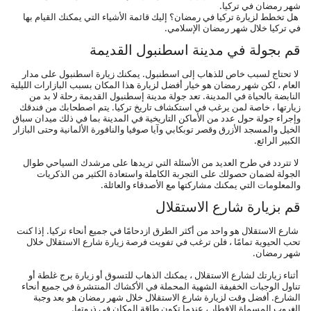
شهر رمضان في تركيا.
 هل تخطط لزيارة تركيا في رمضان؟ إليك قائمة الأشياء التي يمكنك القيام بها 
في تركيا خلال شهر رمضان الإسلامي.
قم بجولة في مدينة اسطنبول القديمة
 لا تحتاج لسبب خاص للذهاب إلى اسطنبول. يمكنك زيارة اسطنبول على مدار 
العام ، لكن شهر رمضان هو خيار أفضل لزيارة هذا المكان بسبب البازارات الليلية 
النابضة بالحياة في المدينة. تعد جولة مدينة إسطنبول القديمة رحلة لا بد من 
زيارتها ، خاصة لمن يرغب في استكشاف تاريخ تركيا. يتم اصطحابك من فندقك 
وإجراء جولة حول عدد من الأماكن التاريخية في المدينة بما في ذلك ميدان سباق 
الخيل والمسجد الأزرق وقصر توبكابي وآيا صوفيا والنافورة الألمانية وحتى البازار 
الكبير الرائع.
 لا تتردد في طرح العديد من الأسئلة التي تريدها على مرشدك السياحي طوال 
الجولة لضمان حصولك على التجربة الكاملة واستعادة الكثير من الذكريات 
والمعلومات التي يمكنك مشاركتها مع الأصدقاء والعائلة.
قم بزيارة شارع الاستقلال
 شارع الاستقلال هو واحد من أكثر الطرق ازدحامًا في جميع أنحاء تركيا. إذا كنت 
تحب الحيوية تمامًا ، فلن ترغب في تفويت فرصة زيارة شارع الاستقلال خلال 
شهر رمضان.
 أثناء زيارتك لشارع الاستقلال ، يمكنك الذهاب للتسوق أو زيارة برج غلطة أو 
تناول الوجبات الخفيفة الشهية المحملة في الأكشاك المنتشرة في جميع أنحاء 
الشارع. أفضل وقت لزيارة شارع الاستقلال خلال شهر رمضان هو بعد وجبة 
الغروب المسماة الإفطار ، عندما تكون طاقة المكان في ذروتها.