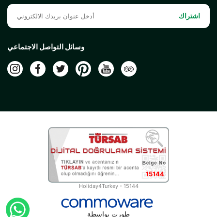
اشتراك
وسائل التواصل الاجتماعي
15144
Holiday4Turkey - 15144
طورت بواسطة