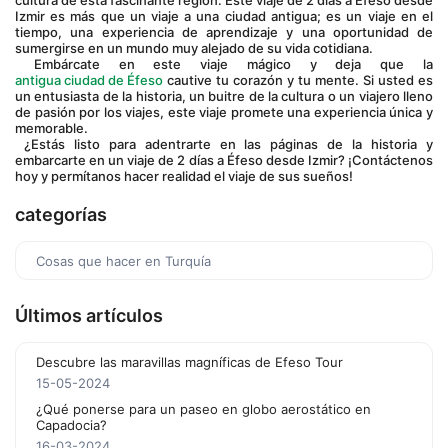
cultura de esta fascinante región. Este viaje de 2 días a Éfeso desde 
Izmir es más que un viaje a una ciudad antigua; es un viaje en el 
tiempo, una experiencia de aprendizaje y una oportunidad de 
sumergirse en un mundo muy alejado de su vida cotidiana.
 Embárcate en este viaje mágico y deja que la 
antigua ciudad de Éfeso
 cautive tu corazón y tu mente. Si usted es 
un entusiasta de la historia, un buitre de la cultura o un viajero lleno 
de pasión por los viajes, este viaje promete una experiencia única y 
memorable.
 ¿Estás listo para adentrarte en las páginas de la historia y 
embarcarte en un viaje de 2 días a Éfeso desde Izmir? ¡Contáctenos 
hoy y permítanos hacer realidad el viaje de sus sueños!
categorías
Cosas que hacer en Turquía
Últimos artículos
Descubre las maravillas magníficas de Efeso Tour
15-05-2024
¿Qué ponerse para un paseo en globo aerostático en
Capadocia?
16-03-2024