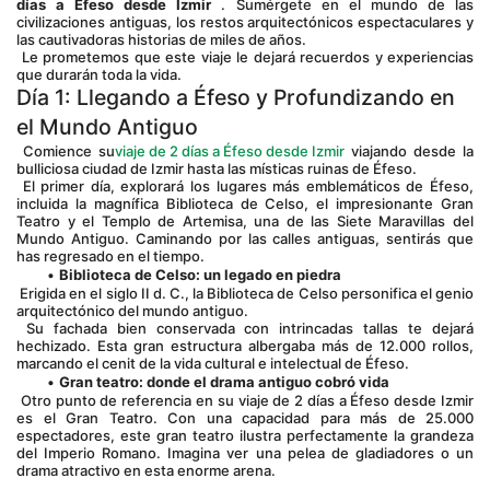
días a Éfeso desde Izmir
 . Sumérgete en el mundo de las 
civilizaciones antiguas, los restos arquitectónicos espectaculares y 
las cautivadoras historias de miles de años.
 Le prometemos que este viaje le dejará recuerdos y experiencias 
que durarán toda la vida.
Día 1: Llegando a Éfeso y Profundizando en 
el Mundo Antiguo
 Comience su
viaje de 2 días a Éfeso desde Izmir
 viajando desde la 
bulliciosa ciudad de Izmir hasta las místicas ruinas de Éfeso.
 El primer día, explorará los lugares más emblemáticos de Éfeso, 
incluida la magnífica Biblioteca de Celso, el impresionante Gran 
Teatro y el Templo de Artemisa, una de las Siete Maravillas del 
Mundo Antiguo. Caminando por las calles antiguas, sentirás que 
has regresado en el tiempo.
Biblioteca de Celso: un legado en piedra
 Erigida en el siglo II d. C., la Biblioteca de Celso personifica el genio 
arquitectónico del mundo antiguo.
 Su fachada bien conservada con intrincadas tallas te dejará 
hechizado. Esta gran estructura albergaba más de 12.000 rollos, 
marcando el cenit de la vida cultural e intelectual de Éfeso.
Gran teatro: donde el drama antiguo cobró vida
 Otro punto de referencia en su viaje de 2 días a Éfeso desde Izmir 
es el Gran Teatro. Con una capacidad para más de 25.000 
espectadores, este gran teatro ilustra perfectamente la grandeza 
del Imperio Romano. Imagina ver una pelea de gladiadores o un 
drama atractivo en esta enorme arena.