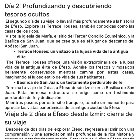
Día 2: Profundizando y descubriendo 
tesoros ocultos
 El segundo día de su viaje lo llevará más profundamente a la historia 
de Éfeso. Explore las Terrace Houses, también conocidas como las 
casas de los ricos.
 Visite la Iglesia de María, el sitio del Tercer Concilio Ecuménico, y la 
Basílica de San Juan, que se cree que es el lugar de descanso del 
Apóstol San Juan.
Terrace Houses: un vistazo a la lujosa vida de la antigua 
élite
 The Terrace Houses ofrece una visión extraordinaria de la lujosa 
vida de la antigua élite de Éfeso. Admire los frescos y mosaicos 
bellamente conservados mientras camina por estas casas, 
imaginando el lujoso estilo de vida de sus habitantes.
Basílica de San Juan: un testamento perdurable de fe
 Termina tu viaje de 2 días a Éfeso desde Izmir en la Basílica de San 
Juan. Esta hermosa estructura se erige como un testimonio 
perdurable de fe y dedicación.
 Mientras paseas por este sitio tranquilo, tómate un momento para 
apreciar las vistas panorámicas de la antigua ciudad de Éfeso.
Viaje de 2 días a Éfeso desde Izmir: cierre de 
su viaje
 Después de dos días de explorar Éfeso, regresará a Izmir con una 
comprensión y una apreciación más profundas de la rica historia y 