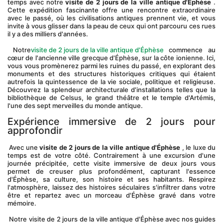
temps avec notre 
visite de 2 jours de la ville antique d'Éphèse
 . 
Cette expédition fascinante offre une rencontre extraordinaire 
avec le passé, où les civilisations antiques prennent vie, et vous 
invite à vous glisser dans la peau de ceux qui ont parcouru ces rues 
il y a des milliers d'années.
 Notre
visite de 2 jours de la ville antique d'Éphèse
 commence au 
cœur de l'ancienne ville grecque d'Éphèse, sur la côte ionienne. Ici, 
vous vous promènerez parmi les ruines du passé, en explorant des 
monuments et des structures historiques critiques qui étaient 
autrefois la quintessence de la vie sociale, politique et religieuse. 
Découvrez la splendeur architecturale d'installations telles que la 
bibliothèque de Celsus, le grand théâtre et le temple d'Artémis, 
l'une des sept merveilles du monde antique.
Expérience immersive de 2 jours pour 
approfondir
 Avec une 
visite de 2 jours de la ville antique d'Éphèse
 , le luxe du 
temps est de votre côté. Contrairement à une excursion d'une 
journée précipitée, cette visite immersive de deux jours vous 
permet de creuser plus profondément, capturant l'essence 
d'Éphèse, sa culture, son histoire et ses habitants. Respirez 
l'atmosphère, laissez des histoires séculaires s'infiltrer dans votre 
être et repartez avec un morceau d'Éphèse gravé dans votre 
mémoire.
 Notre visite de 2 jours de la ville antique d'Éphèse avec nos guides 