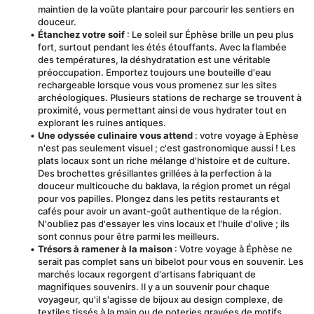
maintien de la voûte plantaire pour parcourir les sentiers en 
douceur.
Étanchez votre soif
 : Le soleil sur Éphèse brille un peu plus 
fort, surtout pendant les étés étouffants. Avec la flambée 
des températures, la déshydratation est une véritable 
préoccupation. Emportez toujours une bouteille d'eau 
rechargeable lorsque vous vous promenez sur les sites 
archéologiques. Plusieurs stations de recharge se trouvent à 
proximité, vous permettant ainsi de vous hydrater tout en 
explorant les ruines antiques.
Une odyssée culinaire vous attend
 : votre voyage à Ephèse 
n'est pas seulement visuel ; c'est gastronomique aussi ! Les 
plats locaux sont un riche mélange d'histoire et de culture. 
Des brochettes grésillantes grillées à la perfection à la 
douceur multicouche du baklava, la région promet un régal 
pour vos papilles. Plongez dans les petits restaurants et 
cafés pour avoir un avant-goût authentique de la région. 
N'oubliez pas d'essayer les vins locaux et l'huile d'olive ; ils 
sont connus pour être parmi les meilleurs.
Trésors à ramener à la maison
 : Votre voyage à Éphèse ne 
serait pas complet sans un bibelot pour vous en souvenir. Les 
marchés locaux regorgent d'artisans fabriquant de 
magnifiques souvenirs. Il y a un souvenir pour chaque 
voyageur, qu'il s'agisse de bijoux au design complexe, de 
textiles tissés à la main ou de poteries gravées de motifs 