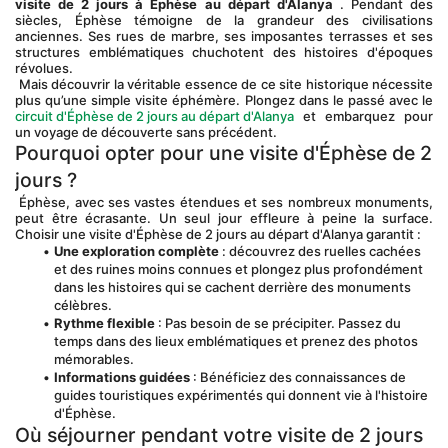
visite de 2 jours à Ephèse au départ d'Alanya
 . Pendant des 
siècles, Éphèse témoigne de la grandeur des civilisations 
anciennes. Ses rues de marbre, ses imposantes terrasses et ses 
structures emblématiques chuchotent des histoires d'époques 
révolues.
 Mais découvrir la véritable essence de ce site historique nécessite 
plus qu’une simple visite éphémère. Plongez dans le passé avec le
circuit d'Éphèse de 2 jours au départ d'Alanya
 et embarquez pour 
un voyage de découverte sans précédent.
Pourquoi opter pour une visite d'Éphèse de 2 
jours ?
 Éphèse, avec ses vastes étendues et ses nombreux monuments, 
peut être écrasante. Un seul jour effleure à peine la surface. 
Choisir une visite d'Éphèse de 2 jours au départ d'Alanya garantit :
Une exploration complète
 : découvrez des ruelles cachées 
et des ruines moins connues et plongez plus profondément 
dans les histoires qui se cachent derrière des monuments 
célèbres.
Rythme flexible
 : Pas besoin de se précipiter. Passez du 
temps dans des lieux emblématiques et prenez des photos 
mémorables.
Informations guidées
 : Bénéficiez des connaissances de 
guides touristiques expérimentés qui donnent vie à l'histoire 
d'Éphèse.
Où séjourner pendant votre visite de 2 jours 