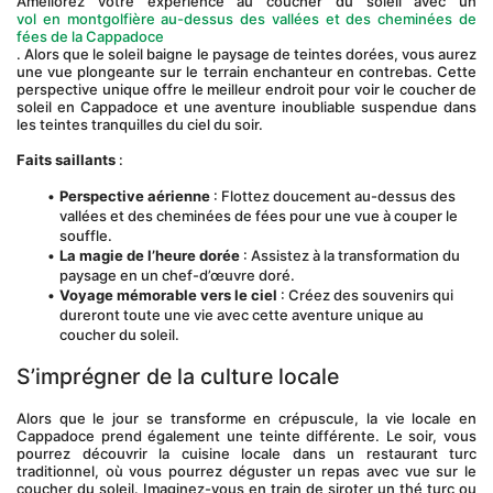
Améliorez votre expérience au coucher du soleil avec un 
vol en montgolfière au-dessus des vallées et des cheminées de 
fées de la Cappadoce
. Alors que le soleil baigne le paysage de teintes dorées, vous aurez 
une vue plongeante sur le terrain enchanteur en contrebas. Cette 
perspective unique offre le meilleur endroit pour voir le coucher de 
soleil en Cappadoce et une aventure inoubliable suspendue dans 
les teintes tranquilles du ciel du soir.
Faits saillants
 :
Perspective aérienne
 : Flottez doucement au-dessus des 
vallées et des cheminées de fées pour une vue à couper le 
souffle.
La magie de l’heure dorée
 : Assistez à la transformation du 
paysage en un chef-d’œuvre doré.
Voyage mémorable vers le ciel
 : Créez des souvenirs qui 
dureront toute une vie avec cette aventure unique au 
coucher du soleil.
S’imprégner de la culture locale
Alors que le jour se transforme en crépuscule, la vie locale en 
Cappadoce prend également une teinte différente. Le soir, vous 
pourrez découvrir la cuisine locale dans un restaurant turc 
traditionnel, où vous pourrez déguster un repas avec vue sur le 
coucher du soleil. Imaginez-vous en train de siroter un thé turc ou 