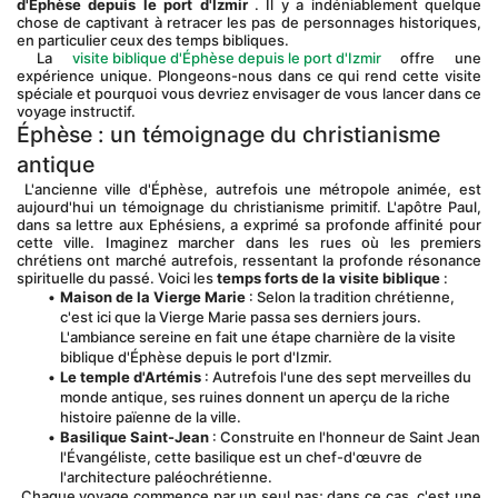
d'Ephèse depuis le port d'Izmir
 . Il y a indéniablement quelque 
chose de captivant à retracer les pas de personnages historiques, 
en particulier ceux des temps bibliques.
 La 
visite biblique d'Éphèse depuis le port d'Izmir
 offre une 
expérience unique. Plongeons-nous dans ce qui rend cette visite 
spéciale et pourquoi vous devriez envisager de vous lancer dans ce 
voyage instructif.
Éphèse : un témoignage du christianisme 
antique
 L'ancienne ville d'Éphèse, autrefois une métropole animée, est 
aujourd'hui un témoignage du christianisme primitif. L'apôtre Paul, 
dans sa lettre aux Ephésiens, a exprimé sa profonde affinité pour 
cette ville. Imaginez marcher dans les rues où les premiers 
chrétiens ont marché autrefois, ressentant la profonde résonance 
spirituelle du passé. Voici les 
temps forts de la visite biblique
 :
Maison de la Vierge Marie
 : Selon la tradition chrétienne, 
c'est ici que la Vierge Marie passa ses derniers jours. 
L'ambiance sereine en fait une étape charnière de la visite 
biblique d'Éphèse depuis le port d'Izmir.
Le temple d'Artémis
 : Autrefois l'une des sept merveilles du 
monde antique, ses ruines donnent un aperçu de la riche 
histoire païenne de la ville.
Basilique Saint-Jean
 : Construite en l'honneur de Saint Jean 
l'Évangéliste, cette basilique est un chef-d'œuvre de 
l'architecture paléochrétienne.
 Chaque voyage commence par un seul pas; dans ce cas, c'est une 