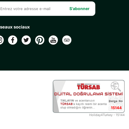
S'abonner
seaux sociaux
15144
Holiday4Turkey - 15144