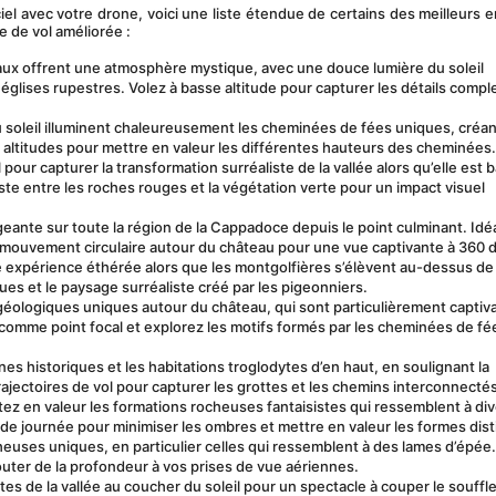
el avec votre drone, voici une liste étendue de certains des meilleurs en
 de vol améliorée :
naux offrent une atmosphère mystique, avec une douce lumière du soleil 
glises rupestres. Volez à basse altitude pour capturer les détails compl
du soleil illuminent chaleureusement les cheminées de fées uniques, créan
altitudes pour mettre en valeur les différentes hauteurs des cheminées.
il pour capturer la transformation surréaliste de la vallée alors qu’elle est 
aste entre les roches rouges et la végétation verte pour un impact visuel 
geante sur toute la région de la Cappadoce depuis le point culminant. Idéa
 mouvement circulaire autour du château pour une vue captivante à 360 
une expérience éthérée alors que les montgolfières s’élèvent au-dessus de l
es et le paysage surréaliste créé par les pigeonniers.
 géologiques uniques autour du château, qui sont particulièrement captiva
comme point focal et explorez les motifs formés par les cheminées de fée
ines historiques et les habitations troglodytes d’en haut, en soulignant la 
rajectoires de vol pour capturer les grottes et les chemins interconnectés
tez en valeur les formations rocheuses fantaisistes qui ressemblent à div
 de journée pour minimiser les ombres et mettre en valeur les formes dist
cheuses uniques, en particulier celles qui ressemblent à des lames d’épée.
outer de la profondeur à vos prises de vue aériennes.
tes de la vallée au coucher du soleil pour un spectacle à couper le souffle.