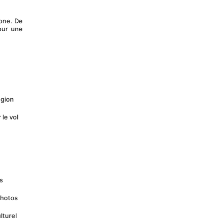
one. De 
ur une 
gion 
le vol 
s 
hotos 
turel 