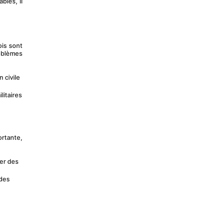
les, il 
is sont 
blèmes 
 civile 
itaires 
rtante, 
er des 
des 