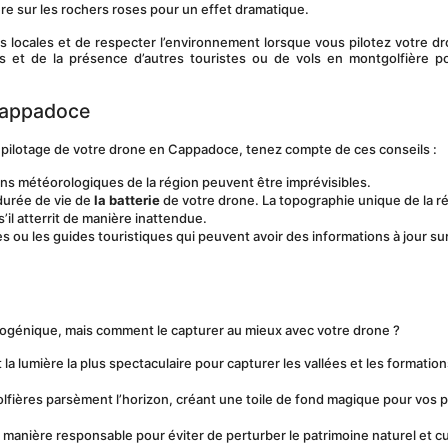
re sur les rochers roses pour un effet dramatique.
 locales et de respecter l’environnement lorsque vous pilotez votre dr
 et de la présence d’autres touristes ou de vols en montgolfière po
 Cappadoce
u pilotage de votre drone en Cappadoce, tenez compte de ces conseils :
ns météorologiques de la région peuvent être imprévisibles. 
durée de vie de 
la batterie
 de votre drone. La topographie unique de la ré
s’il atterrit de manière inattendue.
es ou les guides touristiques qui peuvent avoir des informations à jour sur 
ogénique, mais comment le capturer au mieux avec votre drone ?
 la lumière la plus spectaculaire pour capturer les vallées et les formation
golfières parsèment l’horizon, créant une toile de fond magique pour vos p
e manière responsable pour éviter de perturber le patrimoine naturel et cul