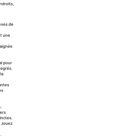
droits, 
exes de 
t une 
baignée 
l pour 
degrés.
a 
ntes 
s 
.
ers 
inctes.
 Jouez 
 