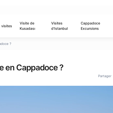
Visite de
Visites
Cappadoce
visites
Kusadası
d'Istanbul
Excursions
adoce ?
ne en Cappadoce ?
Partager