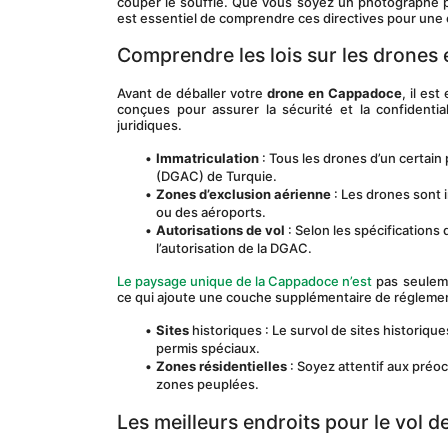
couper le souffle. Que vous soyez un photographe pro
est essentiel de comprendre ces directives pour une 
Comprendre les lois sur les drone
Avant de déballer votre 
drone en Cappadoce
, il es
conçues pour assurer la sécurité et la confidentia
juridiques.
Immatriculation
 : Tous les drones d’un certain 
(DGAC) de Turquie.
Zones d’exclusion aérienne
 : Les drones sont 
ou des aéroports.
Autorisations de vol
 : Selon les spécifications
l’autorisation de la DGAC.
Le paysage unique de la Cappadoce n’est
 pas seuleme
ce qui ajoute une couche supplémentaire de réglemen
Sites
 historiques : Le survol de sites historiqu
permis spéciaux.
Zones résidentielles
 : Soyez attentif aux préoc
zones peuplées.
Les meilleurs endroits pour le vol