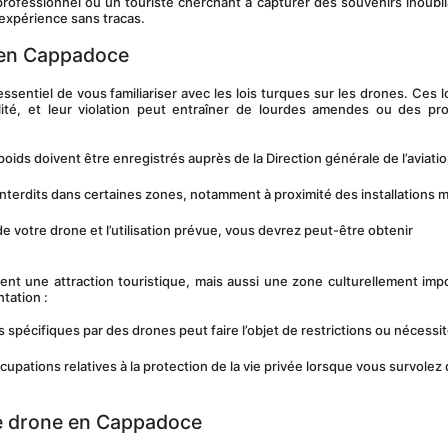
fessionnel ou un touriste cherchant à capturer des souvenirs inoubliab
expérience sans tracas.
s en Cappadoce
t essentiel de vous familiariser avec les lois turques sur les drones. Ces lo
lité, et leur violation peut entraîner de lourdes amendes ou des pro
poids doivent être enregistrés auprès de la Direction générale de l’aviation
interdits dans certaines zones, notamment à proximité des installations mil
 de votre drone et l’utilisation prévue, vous devrez peut-être obtenir 
nt une attraction touristique, mais aussi une zone culturellement impo
tation :
es spécifiques par des drones peut faire l’objet de restrictions ou nécessit
cupations relatives à la protection de la vie privée lorsque vous survolez 
 de drone en Cappadoce