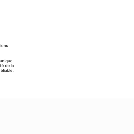
ions 
unique. 
é de la 
liable. 