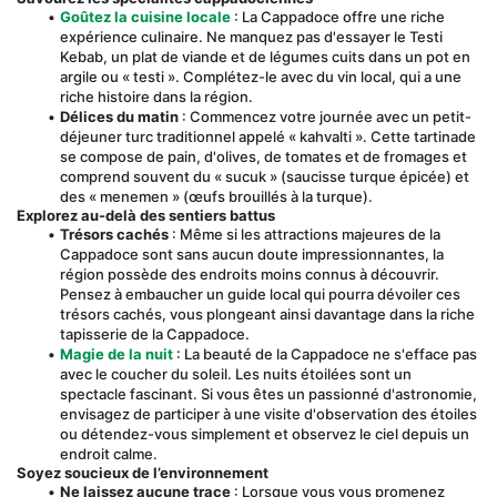
Goûtez la cuisine locale
 : La Cappadoce offre une riche 
expérience culinaire. Ne manquez pas d'essayer le Testi 
Kebab, un plat de viande et de légumes cuits dans un pot en 
argile ou « testi ». Complétez-le avec du vin local, qui a une 
riche histoire dans la région.
Délices du matin
 : Commencez votre journée avec un petit-
déjeuner turc traditionnel appelé « kahvalti ». Cette tartinade 
se compose de pain, d'olives, de tomates et de fromages et 
comprend souvent du « sucuk » (saucisse turque épicée) et 
des « menemen » (œufs brouillés à la turque).
Explorez au-delà des sentiers battus
Trésors cachés
 : Même si les attractions majeures de la 
Cappadoce sont sans aucun doute impressionnantes, la 
région possède des endroits moins connus à découvrir. 
Pensez à embaucher un guide local qui pourra dévoiler ces 
trésors cachés, vous plongeant ainsi davantage dans la riche 
tapisserie de la Cappadoce.
Magie de la nuit
 : La beauté de la Cappadoce ne s'efface pas 
avec le coucher du soleil. Les nuits étoilées sont un 
spectacle fascinant. Si vous êtes un passionné d'astronomie, 
envisagez de participer à une visite d'observation des étoiles 
ou détendez-vous simplement et observez le ciel depuis un 
endroit calme.
Soyez soucieux de l’environnement
Ne laissez aucune trace
 : Lorsque vous vous promenez 