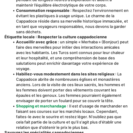
maintenir l’équilibre électrolytique de votre corps.
Consommation responsable
 : Respectez l'environnement en 
évitant les plastiques à usage unique. Le charme de la 
Cappadoce réside dans sa merveille historique immaculée, et 
en tant que voyageurs responsables, nous devons la garder 
sans déchets.
Étiquette locale : Respecter la culture cappadocienne
Accueillir avec grâce
 : un simple « Merhaba » (Bonjour) peut 
faire des merveilles pour initier des interactions amicales 
avec les habitants. Les Turcs sont connus pour leur chaleur 
et leur hospitalité, et une compréhension de base des 
salutations peut enrichir davantage votre expérience de 
voyage.
Habillez-vous modestement dans les sites religieux
 : La 
Cappadoce abrite de nombreuses églises et monastères 
anciens. Lors de la visite de ces lieux sacrés, les hommes et 
les femmes doivent porter des vêtements couvrant les 
épaules et les genoux. Les femmes pourraient également 
envisager de porter un foulard pour se couvrir la tête.
Shopping et marchandage
 : Il est d'usage de marchander en 
faisant ses courses sur les marchés locaux. Cependant, 
faites-le avec le sourire et restez léger. N'oubliez pas que 
cela fait partie de la culture et qu'il s'agit plus d'établir une 
relation que d'obtenir le prix le plus bas.
Savourez les spécialités cappadociennes