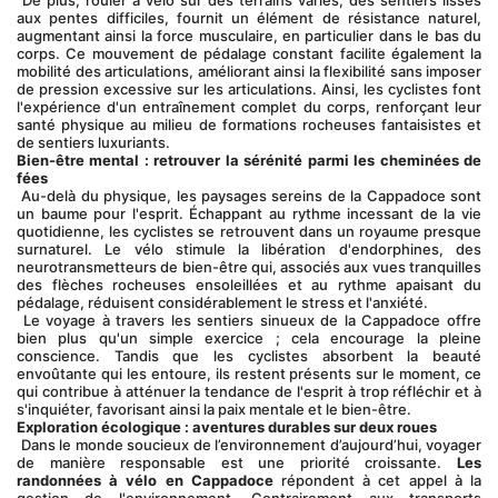
 De plus, rouler à vélo sur des terrains variés, des sentiers lisses 
aux pentes difficiles, fournit un élément de résistance naturel, 
augmentant ainsi la force musculaire, en particulier dans le bas du 
corps. Ce mouvement de pédalage constant facilite également la 
mobilité des articulations, améliorant ainsi la flexibilité sans imposer 
de pression excessive sur les articulations. Ainsi, les cyclistes font 
l'expérience d'un entraînement complet du corps, renforçant leur 
santé physique au milieu de formations rocheuses fantaisistes et 
de sentiers luxuriants.
Bien-être mental : retrouver la sérénité parmi les cheminées de 
fées
 Au-delà du physique, les paysages sereins de la Cappadoce sont 
un baume pour l'esprit. Échappant au rythme incessant de la vie 
quotidienne, les cyclistes se retrouvent dans un royaume presque 
surnaturel. Le vélo stimule la libération d'endorphines, des 
neurotransmetteurs de bien-être qui, associés aux vues tranquilles 
des flèches rocheuses ensoleillées et au rythme apaisant du 
pédalage, réduisent considérablement le stress et l'anxiété.
 Le voyage à travers les sentiers sinueux de la Cappadoce offre 
bien plus qu'un simple exercice ; cela encourage la pleine 
conscience. Tandis que les cyclistes absorbent la beauté 
envoûtante qui les entoure, ils restent présents sur le moment, ce 
qui contribue à atténuer la tendance de l'esprit à trop réfléchir et à 
s'inquiéter, favorisant ainsi la paix mentale et le bien-être.
Exploration écologique : aventures durables sur deux roues
 Dans le monde soucieux de l’environnement d’aujourd’hui, voyager 
de manière responsable est une priorité croissante. 
Les 
randonnées à vélo en Cappadoce
 répondent à cet appel à la 