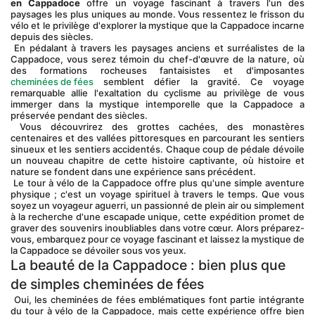
en Cappadoce
 offre un voyage fascinant à travers l'un des 
paysages les plus uniques au monde. Vous ressentez le frisson du 
vélo et le privilège d'explorer la mystique que la Cappadoce incarne 
depuis des siècles.
 En pédalant à travers les paysages anciens et surréalistes de la 
Cappadoce, vous serez témoin du chef-d'œuvre de la nature, où 
des formations rocheuses fantaisistes et d'imposantes 
cheminées de fées
 semblent défier la gravité. Ce voyage 
remarquable allie l'exaltation du cyclisme au privilège de vous 
immerger dans la mystique intemporelle que la Cappadoce a 
préservée pendant des siècles.
 Vous découvrirez des grottes cachées, des monastères 
centenaires et des vallées pittoresques en parcourant les sentiers 
sinueux et les sentiers accidentés. Chaque coup de pédale dévoile 
un nouveau chapitre de cette histoire captivante, où histoire et 
nature se fondent dans une expérience sans précédent.
 Le tour à vélo de la Cappadoce offre plus qu'une simple aventure 
physique ; c'est un voyage spirituel à travers le temps. Que vous 
soyez un voyageur aguerri, un passionné de plein air ou simplement 
à la recherche d'une escapade unique, cette expédition promet de 
graver des souvenirs inoubliables dans votre cœur. Alors préparez-
vous, embarquez pour ce voyage fascinant et laissez la mystique de 
la Cappadoce se dévoiler sous vos yeux.
La beauté de la Cappadoce : bien plus que 
de simples cheminées de fées
 Oui, les cheminées de fées emblématiques font partie intégrante 
du tour à vélo de la Cappadoce, mais cette expérience offre bien 