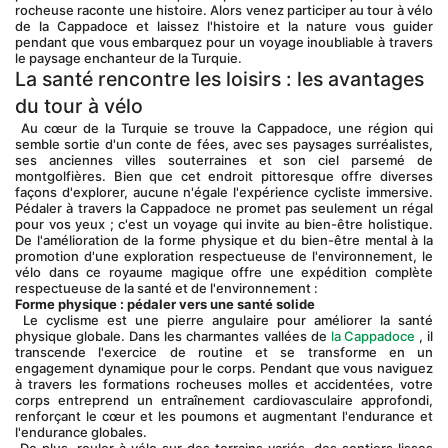
rocheuse raconte une histoire. Alors venez participer au tour à vélo 
de la Cappadoce et laissez l'histoire et la nature vous guider 
pendant que vous embarquez pour un voyage inoubliable à travers 
le paysage enchanteur de la Turquie.
La santé rencontre les loisirs : les avantages 
du tour à vélo
 Au cœur de la Turquie se trouve la Cappadoce, une région qui 
semble sortie d'un conte de fées, avec ses paysages surréalistes, 
ses anciennes villes souterraines et son ciel parsemé de 
montgolfières. Bien que cet endroit pittoresque offre diverses 
façons d'explorer, aucune n'égale l'expérience cycliste immersive. 
Pédaler à travers la Cappadoce ne promet pas seulement un régal 
pour vos yeux ; c'est un voyage qui invite au bien-être holistique. 
De l'amélioration de la forme physique et du bien-être mental à la 
promotion d'une exploration respectueuse de l'environnement, le 
vélo dans ce royaume magique offre une expédition complète 
respectueuse de la santé et de l'environnement :
Forme physique : pédaler vers une santé solide
 Le cyclisme est une pierre angulaire pour améliorer la santé 
physique globale. Dans les charmantes vallées de 
la Cappadoce
 , il 
transcende l'exercice de routine et se transforme en un 
engagement dynamique pour le corps. Pendant que vous naviguez 
à travers les formations rocheuses molles et accidentées, votre 
corps entreprend un entraînement cardiovasculaire approfondi, 
renforçant le cœur et les poumons et augmentant l'endurance et 
l'endurance globales.