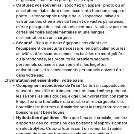
Capturez vos souvenirs
 : apportez un appareil photo ou un 
smartphone fiable doté d'une excellente fonction d'appareil 
photo. La topographie unique de la Cappadoce, mise en 
valeur par des cheminées de fées et de vastes panoramas, 
mérite plus que des instantanés mentaux. N'oubliez pas des 
cartes mémoire supplémentaires et une banque 
d'alimentation ou un chargeur.
Sécurité
 : Bien que nous équipons nos clients de 
l'équipement de sécurité nécessaire, en particulier pour les 
activités intéressantes comme les balades en montgolfière 
ou la randonnée, les produits de premiers secours 
personnels comme les pansements, les lingettes 
antiseptiques et les médicaments personnels doivent être 
dans votre sac.
L'hydratation est essentielle : votre oasis
Compagnon respectueux de l'eau
 : Le terrain cappadocien, 
souvent ensoleillé et trompeusement chaud même pendant 
les saisons les plus douces, exige une hydratation constante. 
Emportez une bouteille d’eau durable et rechargeable. Les 
bouteilles isothermes qui maintiennent la température de vos 
boissons sont bénéfiques.
Hydratation équilibrée
 : Bien que l’eau soit cruciale, pensez 
à apporter des collations ou des boissons réapprovisionnant 
en électrolytes. Ceux-ci fournissent un remontant rapide 
pendant de longues heures d’exploration et aident à 