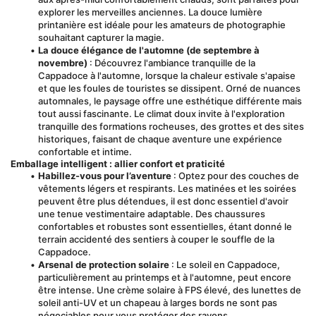
explorer les merveilles anciennes. La douce lumière 
printanière est idéale pour les amateurs de photographie 
souhaitant capturer la magie.
La douce élégance de l'automne (de septembre à 
novembre)
 : Découvrez l'ambiance tranquille de la 
Cappadoce à l'automne, lorsque la chaleur estivale s'apaise 
et que les foules de touristes se dissipent. Orné de nuances 
automnales, le paysage offre une esthétique différente mais 
tout aussi fascinante. Le climat doux invite à l'exploration 
tranquille des formations rocheuses, des grottes et des sites 
historiques, faisant de chaque aventure une expérience 
confortable et intime.
Emballage intelligent : allier confort et praticité
Habillez-vous pour l’aventure
 : Optez pour des couches de 
vêtements légers et respirants. Les matinées et les soirées 
peuvent être plus détendues, il est donc essentiel d'avoir 
une tenue vestimentaire adaptable. Des chaussures 
confortables et robustes sont essentielles, étant donné le 
terrain accidenté des sentiers à couper le souffle de la 
Cappadoce.
Arsenal de protection solaire
 : Le soleil en Cappadoce, 
particulièrement au printemps et à l'automne, peut encore 
être intense. Une crème solaire à FPS élevé, des lunettes de 
soleil anti-UV et un chapeau à larges bords ne sont pas 
négociables pour vous protéger des rayons.