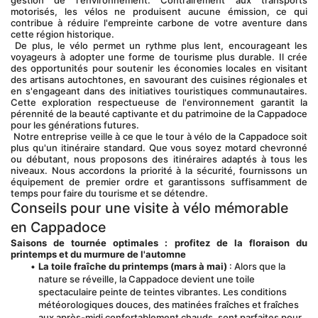
gestion de l'environnement. Contrairement aux transports 
motorisés, les vélos ne produisent aucune émission, ce qui 
contribue à réduire l'empreinte carbone de votre aventure dans 
cette région historique.
 De plus, le vélo permet un rythme plus lent, encourageant les 
voyageurs à adopter une forme de tourisme plus durable. Il crée 
des opportunités pour soutenir les économies locales en visitant 
des artisans autochtones, en savourant des cuisines régionales et 
en s'engageant dans des initiatives touristiques communautaires. 
Cette exploration respectueuse de l'environnement garantit la 
pérennité de la beauté captivante et du patrimoine de la Cappadoce 
pour les générations futures.
 Notre entreprise veille à ce que le tour à vélo de la Cappadoce soit 
plus qu'un itinéraire standard. Que vous soyez motard chevronné 
ou débutant, nous proposons des itinéraires adaptés à tous les 
niveaux. Nous accordons la priorité à la sécurité, fournissons un 
équipement de premier ordre et garantissons suffisamment de 
temps pour faire du tourisme et se détendre.
Conseils pour une visite à vélo mémorable 
en Cappadoce
Saisons de tournée optimales : profitez de la floraison du 
printemps et du murmure de l'automne
La toile fraîche du printemps (mars à mai)
 : Alors que la 
nature se réveille, la Cappadoce devient une toile 
spectaculaire peinte de teintes vibrantes. Les conditions 
météorologiques douces, des matinées fraîches et fraîches 
aux après-midi confortablement chauds, sont parfaites pour 