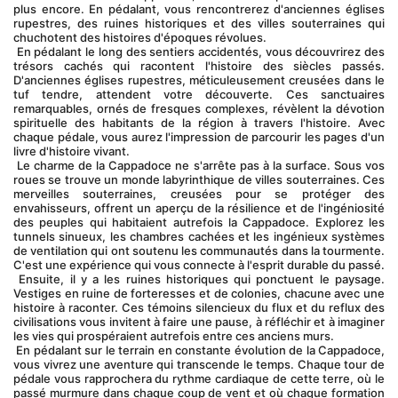
plus encore. En pédalant, vous rencontrerez d'anciennes églises 
rupestres, des ruines historiques et des villes souterraines qui 
chuchotent des histoires d'époques révolues.
 En pédalant le long des sentiers accidentés, vous découvrirez des 
trésors cachés qui racontent l'histoire des siècles passés. 
D'anciennes églises rupestres, méticuleusement creusées dans le 
tuf tendre, attendent votre découverte. Ces sanctuaires 
remarquables, ornés de fresques complexes, révèlent la dévotion 
spirituelle des habitants de la région à travers l'histoire. Avec 
chaque pédale, vous aurez l'impression de parcourir les pages d'un 
livre d'histoire vivant.
 Le charme de la Cappadoce ne s'arrête pas à la surface. Sous vos 
roues se trouve un monde labyrinthique de villes souterraines. Ces 
merveilles souterraines, creusées pour se protéger des 
envahisseurs, offrent un aperçu de la résilience et de l'ingéniosité 
des peuples qui habitaient autrefois la Cappadoce. Explorez les 
tunnels sinueux, les chambres cachées et les ingénieux systèmes 
de ventilation qui ont soutenu les communautés dans la tourmente. 
C'est une expérience qui vous connecte à l'esprit durable du passé.
 Ensuite, il y a les ruines historiques qui ponctuent le paysage. 
Vestiges en ruine de forteresses et de colonies, chacune avec une 
histoire à raconter. Ces témoins silencieux du flux et du reflux des 
civilisations vous invitent à faire une pause, à réfléchir et à imaginer 
les vies qui prospéraient autrefois entre ces anciens murs.
 En pédalant sur le terrain en constante évolution de la Cappadoce, 
vous vivrez une aventure qui transcende le temps. Chaque tour de 
pédale vous rapprochera du rythme cardiaque de cette terre, où le 
passé murmure dans chaque coup de vent et où chaque formation 