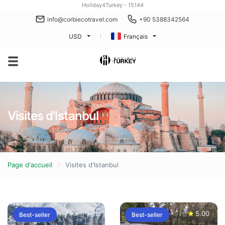
Holiday4Turkey - 15144
info@corbiecotravel.com
+90 5388342564
USD
Français
Visites d'Istanbul
Page d'accueil
Visites d'Istanbul
5.00
Best-seller
Best-seller