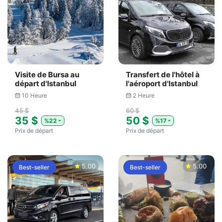
Visite de Bursa au
Transfert de l'hôtel à
départ d'Istanbul
l'aéroport d'Istanbul
10 Heure
2 Heure
45 $
60 $
35 $
50 $
%22
%17
Prix ​​de départ
Prix ​​de départ
5.00
5.00
Best-seller
Best-seller