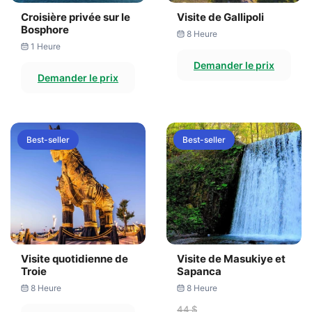
Croisière privée sur le
Visite de Gallipoli
Bosphore
8 Heure
1 Heure
Demander le prix
Demander le prix
Best-seller
Best-seller
Visite quotidienne de
Visite de Masukiye et
Troie
Sapanca
8 Heure
8 Heure
44 $