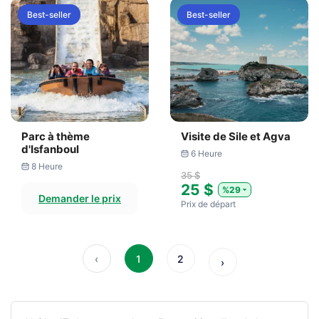
Best-seller
Best-seller
Parc à thème
Visite de Sile et Agva
d'Isfanboul
6 Heure
8 Heure
35 $
25 $
%29
Demander le prix
Prix ​​de départ
‹
1
2
›