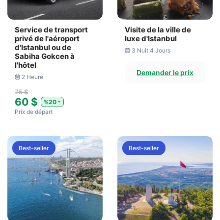
Service de transport
Visite de la ville de
privé de l'aéroport
luxe d'Istanbul
d'Istanbul ou de
3 Nuit 4 Jours
Sabiha Gokcen à
l'hôtel
Demander le prix
2 Heure
75 $
60 $
%20
Prix ​​de départ
Best-seller
Best-seller