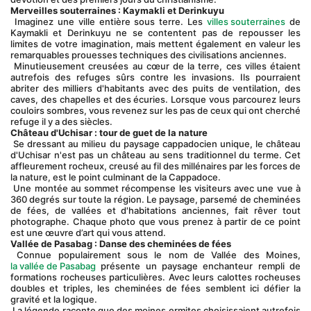
Merveilles souterraines : Kaymakli et Derinkuyu
 Imaginez une ville entière sous terre. Les 
villes souterraines
 de 
Kaymakli et Derinkuyu ne se contentent pas de repousser les 
limites de votre imagination, mais mettent également en valeur les 
remarquables prouesses techniques des civilisations anciennes.
 Minutieusement creusées au cœur de la terre, ces villes étaient 
autrefois des refuges sûrs contre les invasions. Ils pourraient 
abriter des milliers d'habitants avec des puits de ventilation, des 
caves, des chapelles et des écuries. Lorsque vous parcourez leurs 
couloirs sombres, vous revenez sur les pas de ceux qui ont cherché 
refuge il y a des siècles.
Château d'Uchisar : tour de guet de la nature
 Se dressant au milieu du paysage cappadocien unique, le château 
d'Uchisar n'est pas un château au sens traditionnel du terme. Cet 
affleurement rocheux, creusé au fil des millénaires par les forces de 
la nature, est le point culminant de la Cappadoce.
 Une montée au sommet récompense les visiteurs avec une vue à 
360 degrés sur toute la région. Le paysage, parsemé de cheminées 
de fées, de vallées et d'habitations anciennes, fait rêver tout 
photographe. Chaque photo que vous prenez à partir de ce point 
est une œuvre d’art qui vous attend.
Vallée de Pasabag : Danse des cheminées de fées
 Connue populairement sous le nom de Vallée des Moines, 
la vallée de Pasabag
 présente un paysage enchanteur rempli de 
formations rocheuses particulières. Avec leurs calottes rocheuses 
doubles et triples, les cheminées de fées semblent ici défier la 
gravité et la logique.
 La légende raconte que des moines ermites choisissaient autrefois 