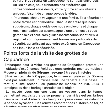
culture. Nos circuits en Cappadoce ne sont pas universels. 
Au lieu de cela, nous élaborons des itinéraires qui 
correspondent à vos désirs, votre rythme et vos intérêts 
uniques, faisant de chaque voyage le vôtre.
 Pour nous, chaque voyageur est une famille. Et la sécurité de 
notre famille est primordiale. Chaque itinéraire que nous 
suggérons, chaque guide que nous employons et chaque 
recommandation est accompagné d'une promesse : vous 
garder sain et sauf. Nos guides locaux connaissent bien la 
région et sont rigoureusement formés aux protocoles de 
sécurité, garantissant que votre expérience en Cappadoce 
soit inoubliable et sécurisée.
Points forts de la visite des grottes de 
Cappadoce
 Embarquer pour la visite des grottes de Cappadoce promet une 
multitude d'expériences. Voici quelques endroits incontournables :
Musée en plein air de Göreme : voyage à travers l'histoire
 Situé au cœur de la Cappadoce, le musée en plein air de Göreme 
n'est pas seulement un musée mais une fenêtre sur le passé. En 
tant que site reconnu du patrimoine mondial de l'UNESCO, il 
témoigne du riche héritage chrétien de la région.
 Le musée vous emmène dans un voyage dans le temps, 
permettant aux visiteurs de se promener parmi les églises taillées 
dans la roche et d'admirer les fresques impressionnantes datant de 
la période byzantine. Ces œuvres racontent des histoires de foi, de 
dévotion et des premiers jours du christianisme.