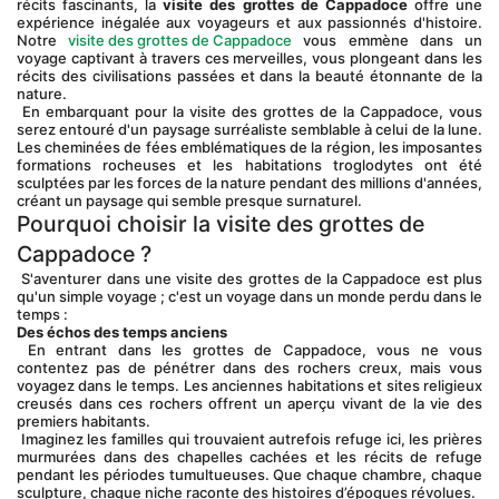
récits fascinants, la 
visite des grottes de Cappadoce
 offre une 
expérience inégalée aux voyageurs et aux passionnés d'histoire. 
Notre 
visite des grottes de Cappadoce
 vous emmène dans un 
voyage captivant à travers ces merveilles, vous plongeant dans les 
récits des civilisations passées et dans la beauté étonnante de la 
nature.
 En embarquant pour la visite des grottes de la Cappadoce, vous 
serez entouré d'un paysage surréaliste semblable à celui de la lune. 
Les cheminées de fées emblématiques de la région, les imposantes 
formations rocheuses et les habitations troglodytes ont été 
sculptées par les forces de la nature pendant des millions d'années, 
créant un paysage qui semble presque surnaturel.
Pourquoi choisir la visite des grottes de 
Cappadoce ?
 S'aventurer dans une visite des grottes de la Cappadoce est plus 
qu'un simple voyage ; c'est un voyage dans un monde perdu dans le 
temps :
Des échos des temps anciens
 En entrant dans les grottes de Cappadoce, vous ne vous 
contentez pas de pénétrer dans des rochers creux, mais vous 
voyagez dans le temps. Les anciennes habitations et sites religieux 
creusés dans ces rochers offrent un aperçu vivant de la vie des 
premiers habitants.
 Imaginez les familles qui trouvaient autrefois refuge ici, les prières 
murmurées dans des chapelles cachées et les récits de refuge 
pendant les périodes tumultueuses. Que chaque chambre, chaque 
sculpture, chaque niche raconte des histoires d’époques révolues.