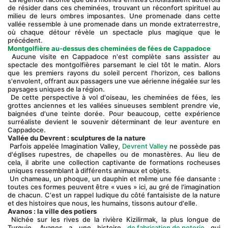
de résider dans ces cheminées, trouvant un réconfort spirituel au 
milieu de leurs ombres imposantes. Une promenade dans cette 
vallée ressemble à une promenade dans un monde extraterrestre, 
où chaque détour révèle un spectacle plus magique que le 
précédent.
Montgolfière au-dessus des cheminées de fées de Cappadoce
 Aucune visite en Cappadoce n'est complète sans assister au 
spectacle des montgolfières parsemant le ciel tôt le matin. Alors 
que les premiers rayons du soleil percent l'horizon, ces ballons 
s'envolent, offrant aux passagers une vue aérienne inégalée sur les 
paysages uniques de la région.
 De cette perspective à vol d'oiseau, les cheminées de fées, les 
grottes anciennes et les vallées sinueuses semblent prendre vie, 
baignées d'une teinte dorée. Pour beaucoup, cette expérience 
surréaliste devient le souvenir déterminant de leur aventure en 
Cappadoce.
Vallée du Devrent : sculptures de la nature
 Parfois appelée Imagination Valley, 
Devrent Valley
 ne possède pas 
d'églises rupestres, de chapelles ou de monastères. Au lieu de 
cela, il abrite une collection captivante de formations rocheuses 
uniques ressemblant à différents animaux et objets.
 Un chameau, un phoque, un dauphin et même une fée dansante : 
toutes ces formes peuvent être « vues » ici, au gré de l'imagination 
de chacun. C'est un rappel ludique du côté fantaisiste de la nature 
et des histoires que nous, les humains, tissons autour d'elle.
Avanos : la ville des potiers
 Nichée sur les rives de la rivière Kizilirmak, la plus longue de 
Turquie, Avanos a une histoire 
de fabrication de poterie
 qui 