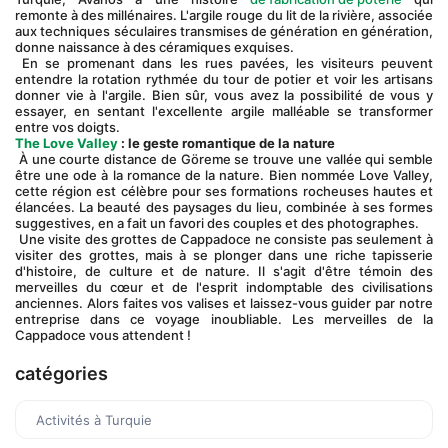
remonte à des millénaires. L'argile rouge du lit de la rivière, associée 
aux techniques séculaires transmises de génération en génération, 
donne naissance à des céramiques exquises.
 En se promenant dans les rues pavées, les visiteurs peuvent 
entendre la rotation rythmée du tour de potier et voir les artisans 
donner vie à l'argile. Bien sûr, vous avez la possibilité de vous y 
essayer, en sentant l'excellente argile malléable se transformer 
entre vos doigts.
The Love Valley
: le geste romantique de la nature
 À une courte distance de Göreme se trouve une vallée qui semble 
être une ode à la romance de la nature. Bien nommée Love Valley, 
cette région est célèbre pour ses formations rocheuses hautes et 
élancées. La beauté des paysages du lieu, combinée à ses formes 
suggestives, en a fait un favori des couples et des photographes.
 Une visite des grottes de Cappadoce ne consiste pas seulement à 
visiter des grottes, mais à se plonger dans une riche tapisserie 
d'histoire, de culture et de nature. Il s'agit d'être témoin des 
merveilles du cœur et de l'esprit indomptable des civilisations 
anciennes. Alors faites vos valises et laissez-vous guider par notre 
entreprise dans ce voyage inoubliable. Les merveilles de la 
Cappadoce vous attendent !
catégories
Activités à Turquie