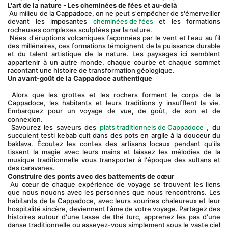
L'art de la nature - Les cheminées de fées et au-delà
 Au milieu de la Cappadoce, on ne peut s'empêcher de s'émerveiller 
devant les imposantes 
cheminées de fées
 et les formations 
rocheuses complexes sculptées par la nature.
 Nées d'éruptions volcaniques façonnées par le vent et l'eau au fil 
des millénaires, ces formations témoignent de la puissance durable 
et du talent artistique de la nature. Les paysages ici semblent 
appartenir à un autre monde, chaque courbe et chaque sommet 
racontant une histoire de transformation géologique.
Un avant-goût de la Cappadoce authentique
 Alors que les grottes et les rochers forment le corps de la 
Cappadoce, les habitants et leurs traditions y insufflent la vie. 
Embarquez pour un voyage de vue, de goût, de son et de 
connexion.
 Savourez les saveurs des 
plats traditionnels de Cappadoce
 , du 
succulent testi kebab cuit dans des pots en argile à la douceur du 
baklava. Écoutez les contes des artisans locaux pendant qu'ils 
tissent la magie avec leurs mains et laissez les mélodies de la 
musique traditionnelle vous transporter à l'époque des sultans et 
des caravanes.
Construire des ponts avec des battements de cœur
 Au cœur de chaque expérience de voyage se trouvent les liens 
que nous nouons avec les personnes que nous rencontrons. Les 
habitants de la Cappadoce, avec leurs sourires chaleureux et leur 
hospitalité sincère, deviennent l'âme de votre voyage. Partagez des 
histoires autour d'une tasse de thé turc, apprenez les pas d'une 
danse traditionnelle ou asseyez-vous simplement sous le vaste ciel 