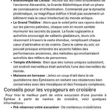
Bibliothèque de Celsus
 : Nichée sur les rives ensoleillées de 
l'ancienne Alexandrie, la Grande Bibliothèque était un phare 
de connaissance et d'illumination. Commandé par la dynastie 
ptolémaïque, ce magnifique édifice n'était pas seulement un 
bâtiment mais le cœur intellectuel du monde antique.
Le Grand Théâtre
 : Alors que le soleil jette ses rayons dorés 
sur les pierres patinées, chaque coin et recoin semble 
murmurer les secrets du passé. La foule rugissante a 
autrefois encouragé de vaillants gladiateurs, leurs cris 
résonnant à travers la vaste étendue, remplissant chaque 
cœur d'adrénaline et de crainte. Dans le calme du soir, on 
pouvait presque entendre les accents faibles des 
performances anciennes, des mélodies qui enchantaient 
autrefois des milliers de personnes.
Temple d'Artémis
 : Bien que des ruines uniques subsistent, 
cet endroit merveilleux était autrefois l'une des merveilles du 
monde.
Maisons en terrasse
 : Jetez un coup d'œil dans la vie 
quotidienne des Éphésiens en visitant ces résidences bien 
conservées avec des mosaïques et des fresques complexes.
Conseils pour les voyageurs en croisière
 Pour tirer le meilleur parti de votre excursion d'une journée à 
Éphèse à partir de navires de croisière, voici quelques 
informations :
Pré-réservez votre excursion
 : De nombreux croisiéristes 