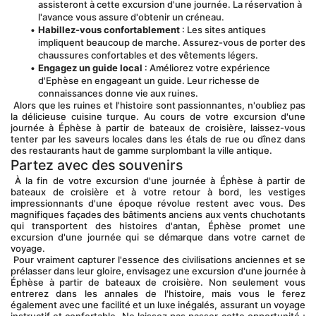
assisteront à cette excursion d'une journée. La réservation à 
l'avance vous assure d'obtenir un créneau.
Habillez-vous confortablement
 : Les sites antiques 
impliquent beaucoup de marche. Assurez-vous de porter des 
chaussures confortables et des vêtements légers.
Engagez un guide local
 : Améliorez votre expérience 
d'Ephèse en engageant un guide. Leur richesse de 
connaissances donne vie aux ruines.
 Alors que les ruines et l'histoire sont passionnantes, n'oubliez pas 
la délicieuse cuisine turque. Au cours de votre excursion d'une 
journée à Éphèse à partir de bateaux de croisière, laissez-vous 
tenter par les saveurs locales dans les étals de rue ou dînez dans 
des restaurants haut de gamme surplombant la ville antique.
Partez avec des souvenirs
 À la fin de votre excursion d'une journée à Éphèse à partir de 
bateaux de croisière et à votre retour à bord, les vestiges 
impressionnants d'une époque révolue restent avec vous. Des 
magnifiques façades des bâtiments anciens aux vents chuchotants 
qui transportent des histoires d'antan, Éphèse promet une 
excursion d'une journée qui se démarque dans votre carnet de 
voyage.
 Pour vraiment capturer l'essence des civilisations anciennes et se 
prélasser dans leur gloire, envisagez une excursion d'une journée à 
Éphèse à partir de bateaux de croisière. Non seulement vous 
entrerez dans les annales de l'histoire, mais vous le ferez 
également avec une facilité et un luxe inégalés, assurant un voyage 