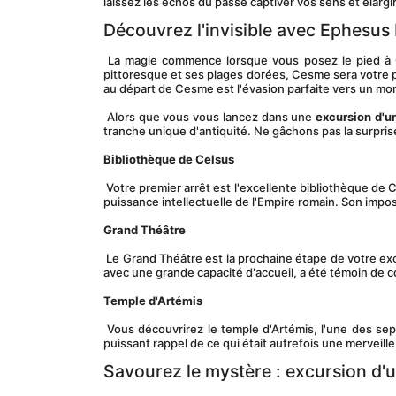
laissez les échos du passé captiver vos sens et élargi
Découvrez l'invisible avec Ephesu
 La magie commence lorsque vous posez le pied à Cesme, une charmante ville au bord de la mer Égée. Connue pour sa beauté 
pittoresque et ses plages dorées, Cesme sera votre p
au départ de Cesme est l'évasion parfaite vers un mond
 Alors que vous vous lancez dans une 
excursion d'u
tranche unique d'antiquité. Ne gâchons pas la surprise
Bibliothèque de Celsus
 Votre premier arrêt est l'excellente bibliothèque de Celsus. Abritant autrefois des milliers de rouleaux, cette structure témoigne de la 
puissance intellectuelle de l'Empire romain. Son impo
Grand Théâtre
 Le Grand Théâtre est la prochaine étape de votre excursion d'une journée à Éphèse depuis Cesme. Le plus grand théâtre d'Anatolie, 
avec une grande capacité d'accueil, a été témoin de 
Temple d'Artémis
 Vous découvrirez le temple d'Artémis, l'une des sept merveilles du monde antique. Il ne reste qu'une seule colonne, mais c'est un 
puissant rappel de ce qui était autrefois une merveille
Savourez le mystère : excursion d