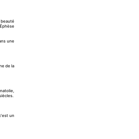
 Éphèse 
ans une 
iècles.