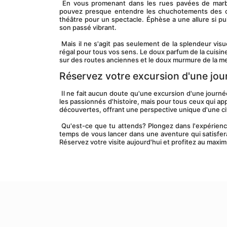
 En vous promenant dans les rues pavées de marb
pouvez presque entendre les chuchotements des cito
théâtre pour un spectacle. Éphèse a une allure si pu
son passé vibrant.
 Mais il ne s'agit pas seulement de la splendeur visu
régal pour tous vos sens. Le doux parfum de la cuisine 
sur des routes anciennes et le doux murmure de la mer
Réservez votre excursion d'une jou
 Il ne fait aucun doute qu'une excursion d'une journée à Éphèse depuis Cesme est une aventure extraordinaire. Pas seulement pour 
les passionnés d'histoire, mais pour tous ceux qui app
découvertes, offrant une perspective unique d'une civil
 Qu'est-ce que tu attends? Plongez dans l'expérience fascinante de l'excursion d'une journée à Éphèse au départ de Cesme. Il est 
temps de vous lancer dans une aventure qui satisfera 
Réservez votre visite aujourd'hui et profitez au maxi