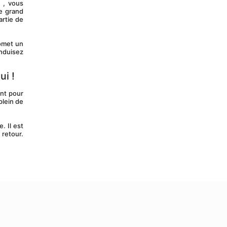
e
 , vous 
 grand 
rtie de 
omet un 
nduisez 
ui !
lein de 
retour. 