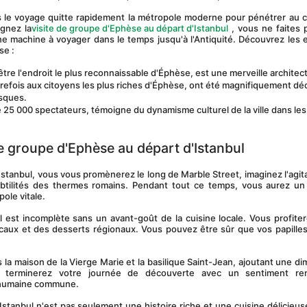
ignez la
visite de groupe d'Ephèse au départ d'Istanbul
 , vous ne faites 
 machine à voyager dans le temps jusqu'à l'Antiquité. Découvrez les e
se :
être l'endroit le plus reconnaissable d'Éphèse, est une merveille architect
trefois aux citoyens les plus riches d'Éphèse, ont été magnifiquement dé
esques.
25 000 spectateurs, témoigne du dynamisme culturel de la ville dans les
de groupe d'Ephèse au départ d'Istanbul
ubtilités des thermes romains. Pendant tout ce temps, vous aurez un 
ole vitale.
ocaux et des desserts régionaux. Vous pouvez être sûr que vos papilles
s terminerez votre journée de découverte avec un sentiment ren
re humaine commune.
Istanbul n'est pas seulement une histoire riche et une cuisine délicieuse