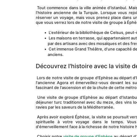
 Tout commence dans la ville animée d'Istanbul. Mais le voyage quitte rapidement la métropole moderne pour pénétrer au cœur de 
l'histoire ancienne de la Turquie. Lorsque vous rejo
réserver un voyage, mais vous prenez place dans une
que vous verrez lors de notre visite de groupe à Éphè
 L'extérieur de la bibliothèque de Celsus, peut-
 Les maisons en terrasse, qui appartenaient au
par des artisans avec des mosaïques et des fr
 Cet immense Grand Théâtre, d'une capacité de 
anciens.
Découvrez l'histoire avec la visite 
 Lors de notre visite de groupe d'Ephèse au départ d'Istanbul, vous vous promènerez le long de Marble Street, imaginez l'agitation de 
l'ancienne Agora et émerveillez-vous devant les s
fascinant de l'ascension et de la chute de cette métrop
 Une visite de groupe d'Ephèse au départ d'Istanbul est incomplète sans un avant-goût de la cuisine locale. Vous profiterez d'un 
déjeuner turc traditionnel avec du meze, des vins l
ravies par les saveurs de la Méditerranée.
 Après avoir exploré Éphèse, la visite se poursuit vers la maison de la Vierge Marie et la basilique Saint-Jean, ajoutant une dimension 
spirituelle à votre voyage dans le temps. Vou
d'émerveillement face à la richesse de notre histoi
 Choisir notre 
visite de groupe d'Ephèse
 au départ d'