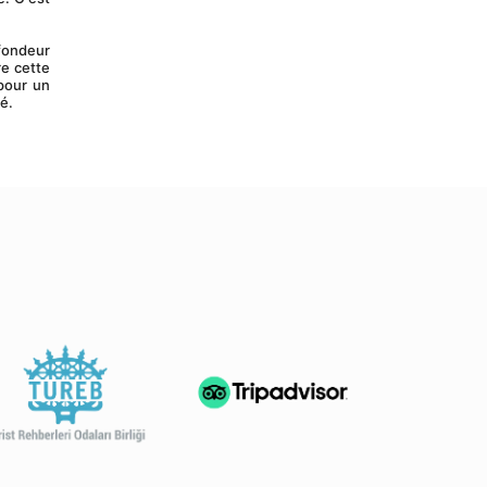
e cette 
pour un 
é.