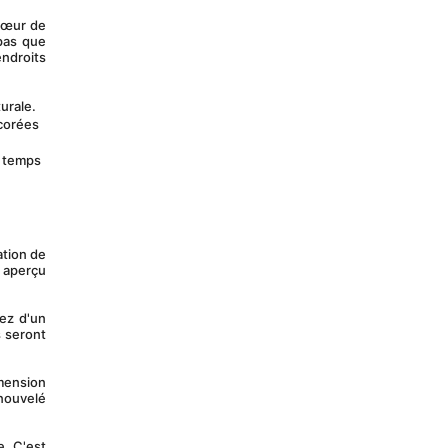
pas que 
ndroits 
urale.
corées 
 temps 
aperçu 
 seront 
ouvelé 
. C'est 