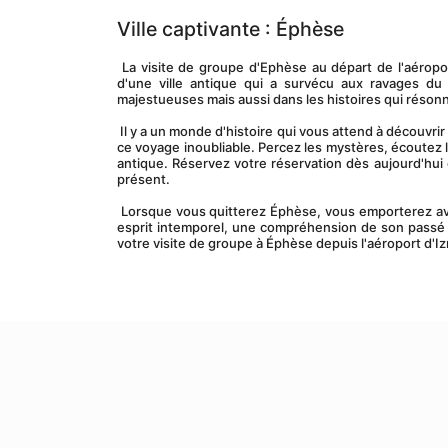
Ville captivante : Éphèse
 La visite de groupe d'Ephèse au départ de l'aéroport d'Izmir vous offre une occasion unique de découvrir les magnifiques ruines 
d'une ville antique qui a survécu aux ravages d
majestueuses mais aussi dans les histoires qui réson
 Il y a un monde d'histoire qui vous attend à découvrir à Éphèse, et notre visite de groupe depuis l'aéroport d'Izmir est votre billet pour 
ce voyage inoubliable. Percez les mystères, écoutez l
antique. Réservez votre réservation dès aujourd'hui 
présent.
 Lorsque vous quitterez Éphèse, vous emporterez avec vous non seulement des photos ou des souvenirs, mais un morceau de son 
esprit intemporel, une compréhension de son passé gl
votre visite de groupe à Éphèse depuis l'aéroport d'Iz