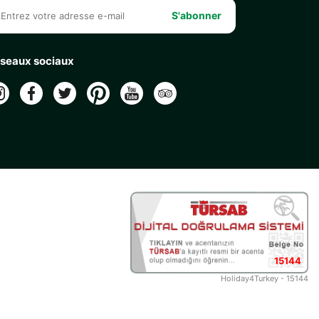
S'abonner
seaux sociaux
15144
Holiday4Turkey - 15144