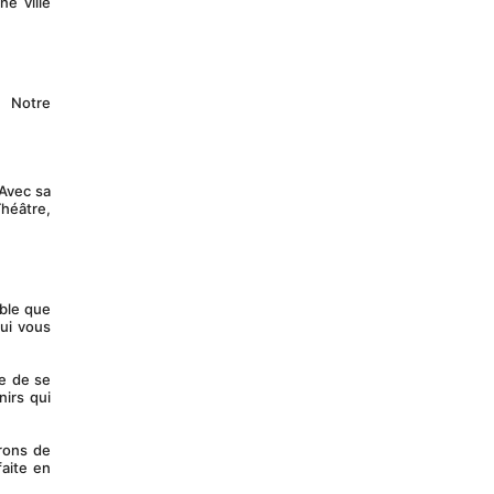
e ville 
 Notre 
héâtre, 
ble que 
ui vous 
irs qui 
aite en 