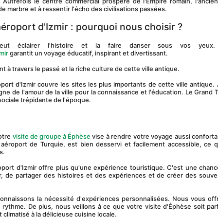
 Autrefois le centre commercial prospère de l'Empire romain, l'ancienn
 marbre et à ressentir l'écho des civilisations passées.
éroport d'Izmir : pourquoi nous choisir ?
eut éclairer l'histoire et la faire danser sous vos yeux.
mir
 garantit un voyage éducatif, inspirant et divertissant.
 travers le passé et la riche culture de cette ville antique.
e de l'amour de la ville pour la connaissance et l'éducation. Le Grand T
sociale trépidante de l'époque.
otre 
visite de groupe à Éphèse
 vise à rendre votre voyage aussi conforta
d aéroport de Turquie, est bien desservi et facilement accessible, ce q
s.
 de partager des histoires et des expériences et de créer des souven
ythme. De plus, nous veillons à ce que votre visite d'Éphèse soit parf
limatisé à la délicieuse cuisine locale.