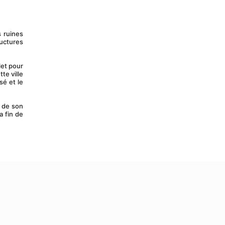
ctures 
e ville 
é et le 
 fin de 