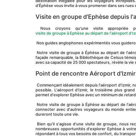
destination inégalée pour les voyageurs intrépides.
d'Éphèse vous invite à vous promener dans ses rues de
Visite en groupe d'Ephèse depuis l'a
 Nous croyons qu'une visite appropriée p
visite de groupe à Ephèse au départ de l'aéroport d'Iz
 Nos guides anglophones expérimentés vous guideront à
 Notre visite de groupe à Éphèse au départ de l'aéroport d'Izmir couvre les sites les plus importants de cette ville antique. Avec sa 
façade remarquable, la Bibliothèque de Celsus témoign
avec sa capacité de 25 000 spectateurs, révèle la vie 
Point de rencontre Aéroport d'Izmir
 Commençant idéalement depuis l'aéroport d'Izmir, n
possible. L'aéroport d'Izmir, le troisième plus gran
permet d'explorer Ephèse avec un minimum de retard
 Notre visite de groupe à Éphèse au départ de l'aéroport d'Izmir offre plus qu'une expérience touristique. C'est une chance de se 
connecter avec d'autres voyageurs du monde entier,
dureront toute une vie.
 Bien qu'il s'agisse d'une visite de groupe, nous reconnaissons la nécessité d'expériences personnalisées. Nous vous offrons de 
nombreuses opportunités d'explorer Ephèse à votre r
répondant à tous vos besoins de confort, du transport c